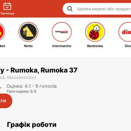
Торгові дні
ket
Netto
Intermarche
Biedronka
Din
py - Rumoka, Rumoka 37
єв. Mazowieckie
)
Оцінка: 4.1 - 9 голосів
Твоя оцінка: 0.0
АТИ
Графік роботи