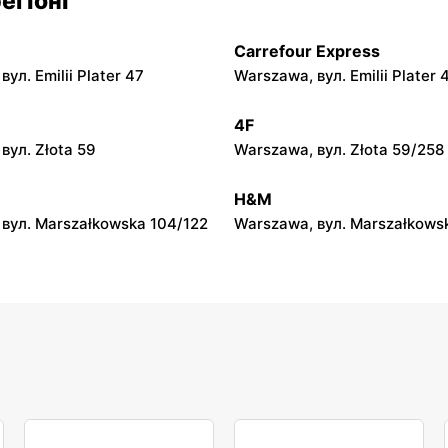
егіоні
л. Zalesie 77
Kazimierza Wielka, вул. Kole
Carrefour Express
py
moje sklepy
ул. Emilii Plater 47
Warszawa, вул. Emilii Plater 
вул. Gumniska 157C
Iwierzyce, вул. Iwierzyce 152
4F
py
moje sklepy
вул. Złota 59
Warszawa, вул. Złota 59/258
ул. Pełkińska 147
Niebylec, вул. Niebylec 139
H&M
вул. Marszałkowska 104/122
Warszawa, вул. Marszałkows