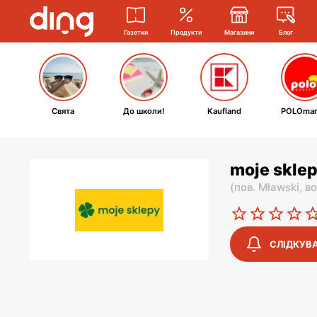
Газетки
Продукти
Магазини
Блог
Свята
До школи!
Kaufland
POLOmar
moje skle
(
пов. Mławski,
во
СЛІДКУВ