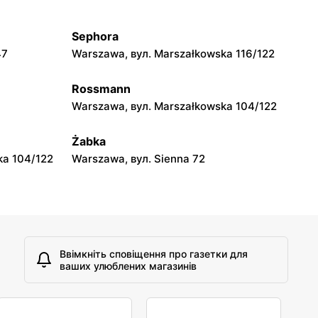
jowa 15
Kamień, вул. Błonie 23
Sephora
moje sklepy
47
Warszawa, вул. Marszałkowska 116/122
A
Tczew, вул. Franciszka Żwirki 61
Rossmann
moje sklepy
Warszawa, вул. Marszałkowska 104/122
Opole, вул. Grudzicka 45
Żabka
ka 104/122
Warszawa, вул. Sienna 72
Ввімкніть сповіщення про газетки для
ваших улюблених магазинів