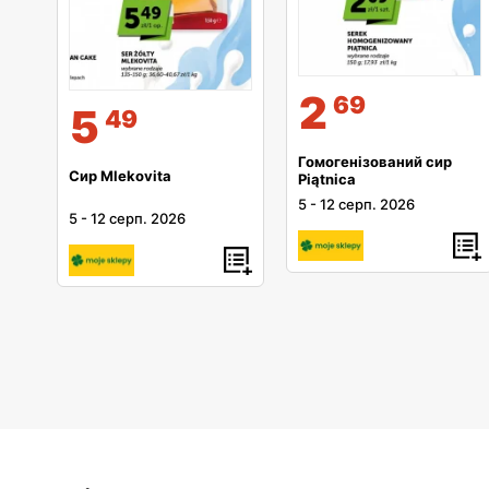
2
69
5
49
Гомогенізований сир
Сир Mlekovita
Piątnica
5
-
12 серп. 2026
5
-
12 серп. 2026