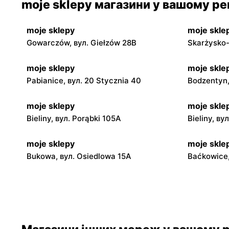
moje sklepy магазини у вашому рег
moje sklepy
moje skle
Gowarczów, вул. Giełzów 28B
Skarżysko-
moje sklepy
moje skle
Pabianice, вул. 20 Stycznia 40
Bodzentyn,
moje sklepy
moje skle
Bieliny, вул. Porąbki 105A
Bieliny, ву
moje sklepy
moje skle
Bukowa, вул. Osiedlowa 15A
Baćkowice,
moje sklepy
moje skle
Iwaniska, вул. Ujazdowska 5
Bogoria, в
moje sklepy
moje skle