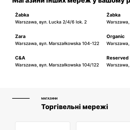
Магазини інших мереж у вашому р
Jadachy, вул. Jadachy 111
Jeżowe, ву
Żabka
Żabka
moje sklepy
moje skle
Warszawa, вул. Łucka 2/4/6 lok. 2
Warszawa, в
Górki, вул. Górki 71
Gumniska, 
Zara
Organic
moje sklepy
moje skle
Warszawa, вул. Marszałkowska 104-122
Warszawa, 
Hyżne, вул. Hyżne 100
Jarosław, в
C&A
Reserved
Warszawa, вул. Marszałkowska 104/122
Warszawa, 
МАГАЗИНИ
Торгівельні мережі