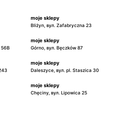
moje sklepy
Bliżyn, вул. Zafabryczna 23
moje sklepy
a 56B
Górno, вул. Bęczków 87
moje sklepy
 243
Daleszyce, вул. pl. Staszica 30
moje sklepy
Chęciny, вул. Lipowica 25
moje sklepy
Grębów, вул. Wydrza 180
moje sklepy