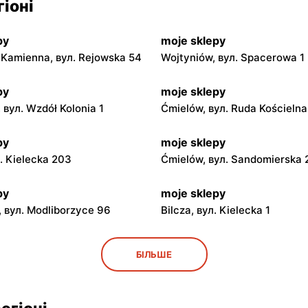
іоні
py
moje sklepy
Kamienna, вул. Rejowska 54
Wojtyniów, вул. Spacerowa 1
py
moje sklepy
 вул. Wzdół Kolonia 1
Ćmielów, вул. Ruda Kościeln
py
moje sklepy
л. Kielecka 203
Ćmielów, вул. Sandomierska
py
moje sklepy
 вул. Modliborzyce 96
Bilcza, вул. Kielecka 1
py
moje sklepy
БІЛЬШЕ
ул. Rynek 30
Gorzyce, вул. Szkolna 44
py
moje sklepy