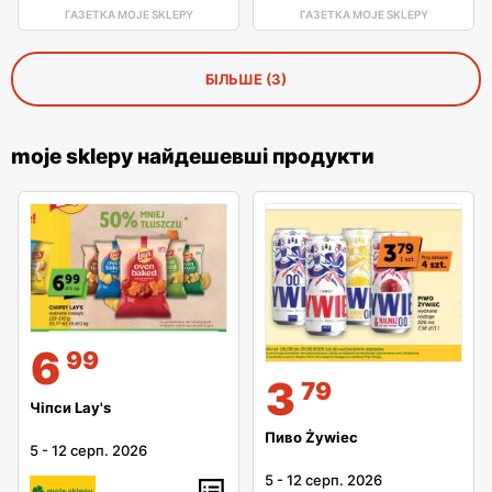
ГАЗЕТКА MOJE SKLEPY
ГАЗЕТКА MOJE SKLEPY
БІЛЬШЕ (3)
moje sklepy найдешевші продукти
6
99
3
79
Чіпси Lay's
Пиво Żywiec
5
-
12 серп. 2026
5
-
12 серп. 2026