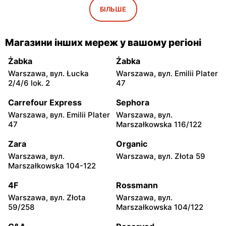
Iwaniska, вул. Ujazdowska
Bogoria, вул. Rynek 30
БІЛЬШЕ
5
moje sklepy
moje sklepy
Магазини інших мереж у вашому регіоні
Gorzyce, вул. Szkolna 44
Grębów, вул. Wydrza 180
Żabka
Żabka
moje sklepy
moje sklepy
Warszawa, вул. Łucka
Warszawa, вул. Emilii Plater
Jadachy, вул. Jadachy 111
Jeżowe, вул. Zalesie 77
2/4/6 lok. 2
47
moje sklepy
moje sklepy
Carrefour Express
Sephora
Kazimierza Wielka, вул.
Kamień, вул. Błonie 23
Warszawa, вул. Emilii Plater
Warszawa, вул.
Kolejowa 15
47
Marszałkowska 116/122
moje sklepy
moje sklepy
Zara
Organic
Górki, вул. Górki 71
Gumniska, вул. Gumniska
Warszawa, вул.
Warszawa, вул. Złota 59
157C
Marszałkowska 104-122
moje sklepy
moje sklepy
4F
Rossmann
Iwierzyce, вул. Iwierzyce
Tczew, вул. Franciszka
Warszawa, вул. Złota
Warszawa, вул.
152A
Żwirki 61
59/258
Marszałkowska 104/122
moje sklepy
moje sklepy