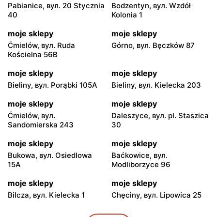
Pabianice, вул. 20 Stycznia
Bodzentyn, вул. Wzdół
40
Kolonia 1
moje sklepy
moje sklepy
Ćmielów, вул. Ruda
Górno, вул. Bęczków 87
Kościelna 56B
moje sklepy
moje sklepy
Bieliny, вул. Porąbki 105A
Bieliny, вул. Kielecka 203
moje sklepy
moje sklepy
Ćmielów, вул.
Daleszyce, вул. pl. Staszica
Sandomierska 243
30
moje sklepy
moje sklepy
Bukowa, вул. Osiedlowa
Baćkowice, вул.
15A
Modliborzyce 96
moje sklepy
moje sklepy
Bilcza, вул. Kielecka 1
Chęciny, вул. Lipowica 25
moje sklepy
moje sklepy