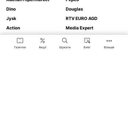
Dino
Douglas
Jysk
RTV EURO AGD
Action
Media Expert
Deichmann
Media Markt
Газетки
Акції
Шукати
Блог
Більше
Ding.pl це веб-сайт, що представляє
рекламні газетки
та
каталоги
магазинів і великих торгових мереж. Завдяки
геолокалізації ви в першу чергу отримуватимете пропозиції від
магазинів, розташованих у безпосередній близькості від вас.
Крім того, на сайті ви знайдете адреси магазинів, тож зможете
легко знайти свій улюблений магазин під час подорожі.
На нашому сайті ви знайдете найкращі
акції
і
пропозиції
з
магазинів усієї Польщі. Завдяки Ding.pl ви можете легко
порівнювати ціни в різних магазинах і планувати розумно
покупки в Польщі
. Хочеш дешево купити
цукор
або
паркет
?
Купити
велосипед
в подарунок? Спробувати
пиво
в гарній ціні?
З Ding.pl це дуже просто! Ви отримаєте від нас нову рекламну
газетку магазину:
Lіdl
, Bіedronka,
Medіa Markt
або
Leroy Merlіn
.
Вас не цікавлять всі
акційні продукти
? Хочете отримувати
інформацію тільки від обраних мереж? Шукаєте
товар за