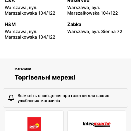
C&A
Reserved
Hyżne, вул. Hyżne 100
Jarosław, вул. Pełkińska
Warszawa, вул.
Warszawa, вул.
147
Marszałkowska 104/122
Marszałkowska 104/122
moje sklepy
moje sklepy
H&M
Żabka
Niebylec, вул. Niebylec 139
Opole, вул. Grudzicka 45
Warszawa, вул.
Warszawa, вул. Sienna 72
Marszałkowska 104/122
МАГАЗИНИ
Торгівельні мережі
Ввімкніть сповіщення про газетки для ваших
улюблених магазинів