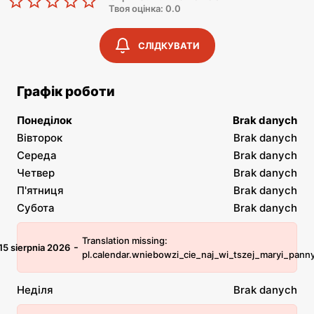
Твоя оцінка: 0.0
СЛІДКУВАТИ
Графік роботи
Понеділок
Brak danych
Вівторок
Brak danych
Середа
Brak danych
Четвер
Brak danych
П'ятниця
Brak danych
Субота
Brak danych
Translation missing:
-
15 sierpnia 2026
pl.calendar.wniebowzi_cie_naj_wi_tszej_maryi_pann
Неділя
Brak danych