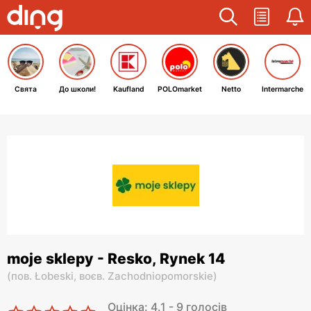
Свята
До школи!
Kaufland
POLOmarket
Netto
Intermarche
moje sklepy - Resko, Rynek 14
(
пов. Łobeski,
воєв. Zachodniopomorskie
)
Оцінка: 4.1 - 9 голосів