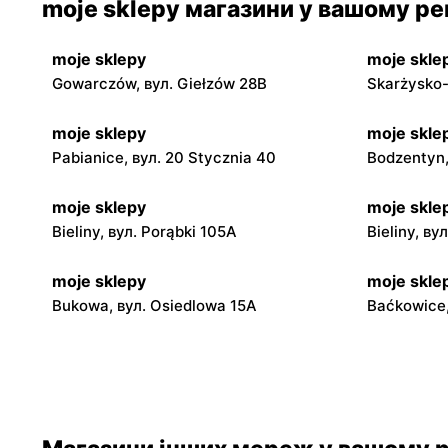
moje sklepy магазини у вашому рег
moje sklepy
moje skle
Gowarczów, вул. Giełzów 28B
Skarżysko-
moje sklepy
moje skle
Pabianice, вул. 20 Stycznia 40
Bodzentyn,
moje sklepy
moje skle
Bieliny, вул. Porąbki 105A
Bieliny, ву
moje sklepy
moje skle
Bukowa, вул. Osiedlowa 15A
Baćkowice,
moje sklepy
moje skle
Iwaniska, вул. Ujazdowska 5
Bogoria, в
moje sklepy
moje skle