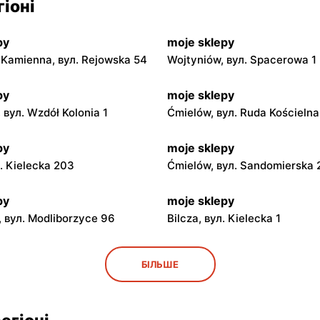
іоні
py
moje sklepy
Kamienna, вул. Rejowska 54
Wojtyniów, вул. Spacerowa 1
py
moje sklepy
 вул. Wzdół Kolonia 1
Ćmielów, вул. Ruda Kościeln
py
moje sklepy
л. Kielecka 203
Ćmielów, вул. Sandomierska
py
moje sklepy
 вул. Modliborzyce 96
Bilcza, вул. Kielecka 1
py
moje sklepy
БІЛЬШЕ
ул. Rynek 30
Gorzyce, вул. Szkolna 44
py
moje sklepy