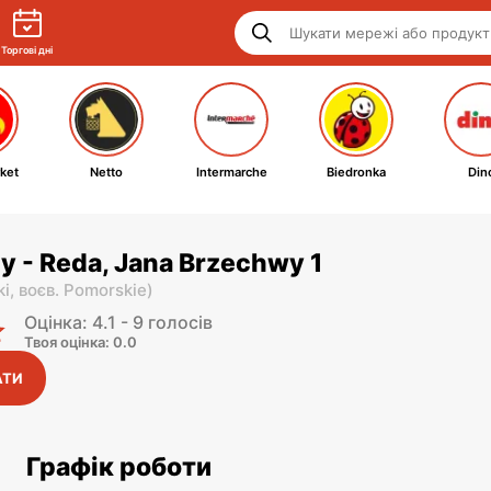
Торгові дні
ket
Netto
Intermarche
Biedronka
Din
y - Reda, Jana Brzechwy 1
ki,
воєв. Pomorskie
)
Оцінка: 4.1 - 9 голосів
Твоя оцінка: 0.0
АТИ
Графік роботи