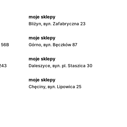
moje sklepy
Bliżyn, вул. Zafabryczna 23
moje sklepy
a 56B
Górno, вул. Bęczków 87
moje sklepy
 243
Daleszyce, вул. pl. Staszica 30
moje sklepy
Chęciny, вул. Lipowica 25
moje sklepy
Grębów, вул. Wydrza 180
moje sklepy