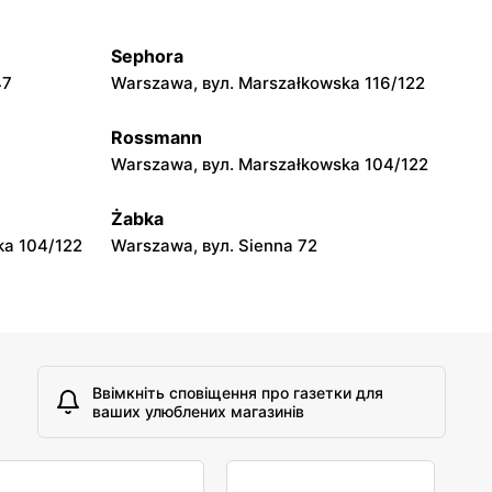
jowa 15
Kamień, вул. Błonie 23
Sephora
moje sklepy
47
Warszawa, вул. Marszałkowska 116/122
A
Tczew, вул. Franciszka Żwirki 61
Rossmann
moje sklepy
Warszawa, вул. Marszałkowska 104/122
Opole, вул. Grudzicka 45
Żabka
ka 104/122
Warszawa, вул. Sienna 72
Ввімкніть сповіщення про газетки для
ваших улюблених магазинів