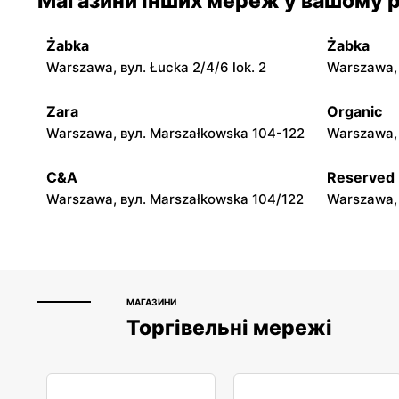
Магазини інших мереж у вашому р
Jadachy, вул. Jadachy 111
Jeżowe, ву
Żabka
Żabka
moje sklepy
moje skle
Warszawa, вул. Łucka 2/4/6 lok. 2
Warszawa, в
Górki, вул. Górki 71
Gumniska, 
Zara
Organic
moje sklepy
moje skle
Warszawa, вул. Marszałkowska 104-122
Warszawa, 
Hyżne, вул. Hyżne 100
Jarosław, в
C&A
Reserved
Warszawa, вул. Marszałkowska 104/122
Warszawa, 
МАГАЗИНИ
Торгівельні мережі