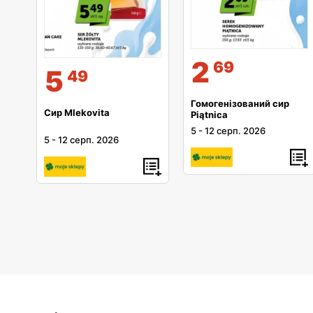
2
69
5
49
Гомогенізований сир
Сир Mlekovita
Piątnica
5
-
12 серп. 2026
5
-
12 серп. 2026