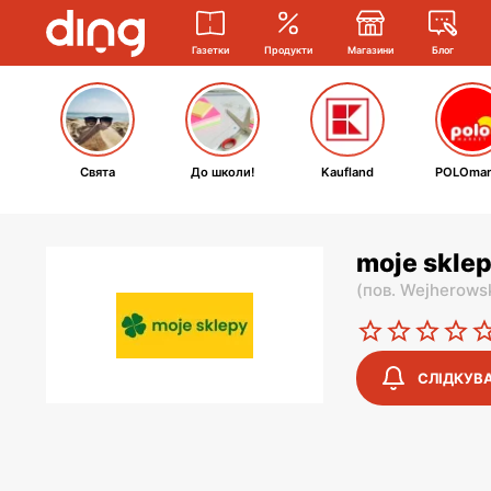
Газетки
Продукти
Магазини
Блог
Свята
До школи!
Kaufland
POLOmar
moje sklep
(
пов. Wejherows
СЛІДКУВ