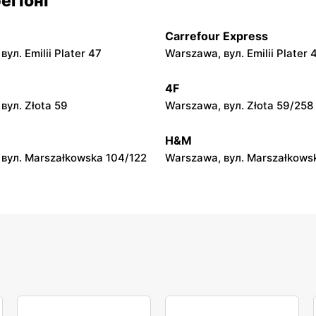
егіоні
л. Zalesie 77
Kazimierza Wielka, вул. Kole
Carrefour Express
py
moje sklepy
ул. Emilii Plater 47
Warszawa, вул. Emilii Plater 
вул. Gumniska 157C
Iwierzyce, вул. Iwierzyce 152
4F
py
moje sklepy
вул. Złota 59
Warszawa, вул. Złota 59/258
ул. Pełkińska 147
Niebylec, вул. Niebylec 139
H&M
вул. Marszałkowska 104/122
Warszawa, вул. Marszałkows