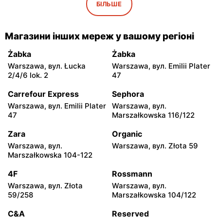
Iwaniska, вул. Ujazdowska
Bogoria, вул. Rynek 30
БІЛЬШЕ
5
moje sklepy
moje sklepy
Магазини інших мереж у вашому регіоні
Gorzyce, вул. Szkolna 44
Grębów, вул. Wydrza 180
Żabka
Żabka
moje sklepy
moje sklepy
Warszawa, вул. Łucka
Warszawa, вул. Emilii Plater
Jadachy, вул. Jadachy 111
Jeżowe, вул. Zalesie 77
2/4/6 lok. 2
47
moje sklepy
moje sklepy
Carrefour Express
Sephora
Kazimierza Wielka, вул.
Kamień, вул. Błonie 23
Warszawa, вул. Emilii Plater
Warszawa, вул.
Kolejowa 15
47
Marszałkowska 116/122
moje sklepy
moje sklepy
Zara
Organic
Górki, вул. Górki 71
Gumniska, вул. Gumniska
Warszawa, вул.
Warszawa, вул. Złota 59
157C
Marszałkowska 104-122
moje sklepy
moje sklepy
4F
Rossmann
Iwierzyce, вул. Iwierzyce
Tczew, вул. Franciszka
Warszawa, вул. Złota
Warszawa, вул.
152A
Żwirki 61
59/258
Marszałkowska 104/122
moje sklepy
moje sklepy
C&A
Reserved