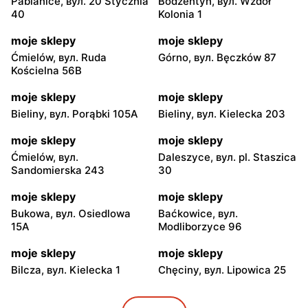
Pabianice, вул. 20 Stycznia
Bodzentyn, вул. Wzdół
40
Kolonia 1
moje sklepy
moje sklepy
Ćmielów, вул. Ruda
Górno, вул. Bęczków 87
Kościelna 56B
moje sklepy
moje sklepy
Bieliny, вул. Porąbki 105A
Bieliny, вул. Kielecka 203
moje sklepy
moje sklepy
Ćmielów, вул.
Daleszyce, вул. pl. Staszica
Sandomierska 243
30
moje sklepy
moje sklepy
Bukowa, вул. Osiedlowa
Baćkowice, вул.
15A
Modliborzyce 96
moje sklepy
moje sklepy
Bilcza, вул. Kielecka 1
Chęciny, вул. Lipowica 25
moje sklepy
moje sklepy