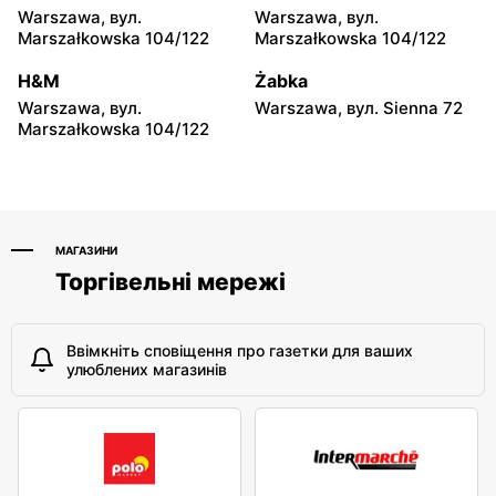
Hyżne, вул. Hyżne 100
Jarosław, вул. Pełkińska
Warszawa, вул.
Warszawa, вул.
147
Marszałkowska 104/122
Marszałkowska 104/122
moje sklepy
moje sklepy
H&M
Żabka
Niebylec, вул. Niebylec 139
Opole, вул. Grudzicka 45
Warszawa, вул.
Warszawa, вул. Sienna 72
Marszałkowska 104/122
МАГАЗИНИ
Торгівельні мережі
Ввімкніть сповіщення про газетки для ваших
улюблених магазинів