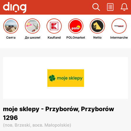
Свята
До школи!
Kaufland
POLOmarket
Netto
Intermarche
moje sklepy - Przyborów, Przyborów
1296
(
пов. Brzeski,
воєв. Małopolskie
)