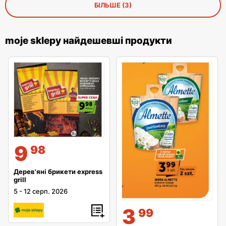
БІЛЬШЕ (3)
moje sklepy найдешевші продукти
9
98
Дерев'яні брикети express
grill
5
-
12 серп. 2026
3
99