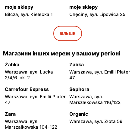
moje sklepy
moje sklepy
Bilcza, вул. Kielecka 1
Chęciny, вул. Lipowica 25
moje sklepy
moje sklepy
Iwaniska, вул. Ujazdowska
Bogoria, вул. Rynek 30
БІЛЬШЕ
5
moje sklepy
moje sklepy
Магазини інших мереж у вашому регіоні
Gorzyce, вул. Szkolna 44
Grębów, вул. Wydrza 180
Żabka
Żabka
moje sklepy
moje sklepy
Warszawa, вул. Łucka
Warszawa, вул. Emilii Plater
Jadachy, вул. Jadachy 111
Jeżowe, вул. Zalesie 77
2/4/6 lok. 2
47
moje sklepy
moje sklepy
Carrefour Express
Sephora
Kazimierza Wielka, вул.
Kamień, вул. Błonie 23
Warszawa, вул. Emilii Plater
Warszawa, вул.
Kolejowa 15
47
Marszałkowska 116/122
moje sklepy
moje sklepy
Zara
Organic
Górki, вул. Górki 71
Gumniska, вул. Gumniska
Warszawa, вул.
Warszawa, вул. Złota 59
157C
Marszałkowska 104-122