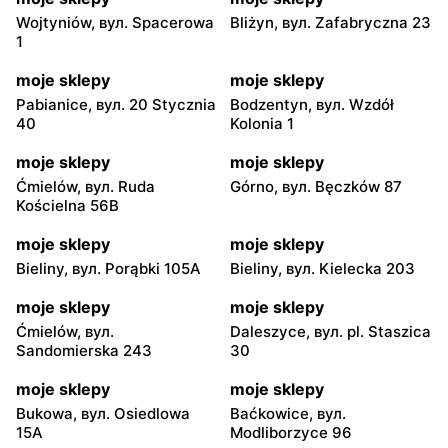
Wojtyniów, вул. Spacerowa
Bliżyn, вул. Zafabryczna 23
1
moje sklepy
moje sklepy
Pabianice, вул. 20 Stycznia
Bodzentyn, вул. Wzdół
40
Kolonia 1
moje sklepy
moje sklepy
Ćmielów, вул. Ruda
Górno, вул. Bęczków 87
Kościelna 56B
moje sklepy
moje sklepy
Bieliny, вул. Porąbki 105A
Bieliny, вул. Kielecka 203
moje sklepy
moje sklepy
Ćmielów, вул.
Daleszyce, вул. pl. Staszica
Sandomierska 243
30
moje sklepy
moje sklepy
Bukowa, вул. Osiedlowa
Baćkowice, вул.
15A
Modliborzyce 96