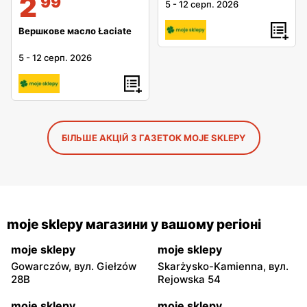
2
99
5
-
12 серп. 2026
Вершкове масло Łaciate
5
-
12 серп. 2026
БІЛЬШЕ АКЦІЙ З ГАЗЕТОК MOJE SKLEPY
moje sklepy магазини у вашому регіоні
moje sklepy
moje sklepy
Gowarczów, вул. Giełzów
Skarżysko-Kamienna, вул.
28B
Rejowska 54
moje sklepy
moje sklepy