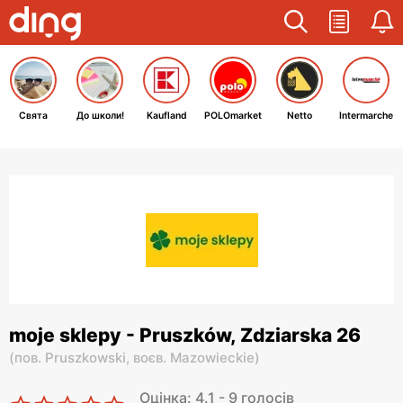
Свята
До школи!
Kaufland
POLOmarket
Netto
Intermarche
moje sklepy - Pruszków, Zdziarska 26
(
пов. Pruszkowski,
воєв. Mazowieckie
)
Оцінка: 4.1 - 9 голосів