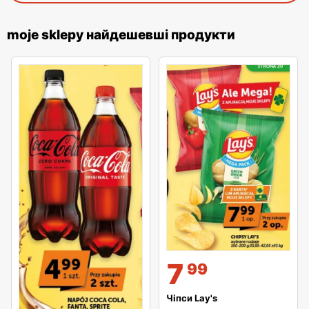
moje sklepy найдешевші продукти
7
99
Чіпси Lay's