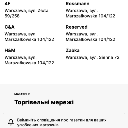
moje sklepy
moje sklepy
4F
Rossmann
Iwierzyce, вул. Iwierzyce
Tczew, вул. Franciszka
Warszawa, вул. Złota
Warszawa, вул.
152A
Żwirki 61
59/258
Marszałkowska 104/122
moje sklepy
moje sklepy
C&A
Reserved
Hyżne, вул. Hyżne 100
Jarosław, вул. Pełkińska
Warszawa, вул.
Warszawa, вул.
147
Marszałkowska 104/122
Marszałkowska 104/122
moje sklepy
moje sklepy
H&M
Żabka
Niebylec, вул. Niebylec 139
Opole, вул. Grudzicka 45
Warszawa, вул.
Warszawa, вул. Sienna 72
Marszałkowska 104/122
МАГАЗИНИ
Торгівельні мережі
Ввімкніть сповіщення про газетки для ваших
улюблених магазинів