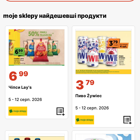
moje sklepy найдешевші продукти
6
99
3
79
Чіпси Lay's
Пиво Żywiec
5
-
12 серп. 2026
5
-
12 серп. 2026