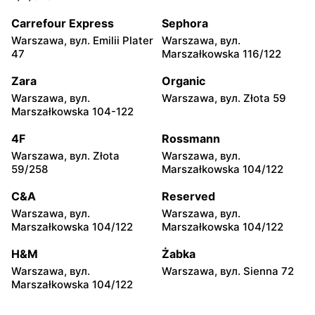
moje sklepy
moje sklepy
Carrefour Express
Sephora
Kazimierza Wielka, вул.
Kamień, вул. Błonie 23
Warszawa, вул. Emilii Plater
Warszawa, вул.
Kolejowa 15
47
Marszałkowska 116/122
moje sklepy
moje sklepy
Zara
Organic
Górki, вул. Górki 71
Gumniska, вул. Gumniska
Warszawa, вул.
Warszawa, вул. Złota 59
157C
Marszałkowska 104-122
moje sklepy
moje sklepy
4F
Rossmann
Iwierzyce, вул. Iwierzyce
Tczew, вул. Franciszka
Warszawa, вул. Złota
Warszawa, вул.
152A
Żwirki 61
59/258
Marszałkowska 104/122
moje sklepy
moje sklepy
C&A
Reserved
Hyżne, вул. Hyżne 100
Jarosław, вул. Pełkińska
Warszawa, вул.
Warszawa, вул.
147
Marszałkowska 104/122
Marszałkowska 104/122
moje sklepy
moje sklepy
H&M
Żabka
Niebylec, вул. Niebylec 139
Opole, вул. Grudzicka 45
Warszawa, вул.
Warszawa, вул. Sienna 72
Marszałkowska 104/122