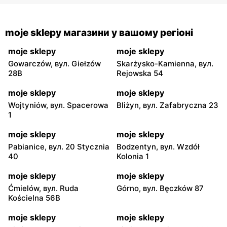
moje sklepy магазини у вашому регіоні
moje sklepy
moje sklepy
Gowarczów, вул. Giełzów
Skarżysko-Kamienna, вул.
28B
Rejowska 54
moje sklepy
moje sklepy
Wojtyniów, вул. Spacerowa
Bliżyn, вул. Zafabryczna 23
1
moje sklepy
moje sklepy
Pabianice, вул. 20 Stycznia
Bodzentyn, вул. Wzdół
40
Kolonia 1
moje sklepy
moje sklepy
Ćmielów, вул. Ruda
Górno, вул. Bęczków 87
Kościelna 56B
moje sklepy
moje sklepy