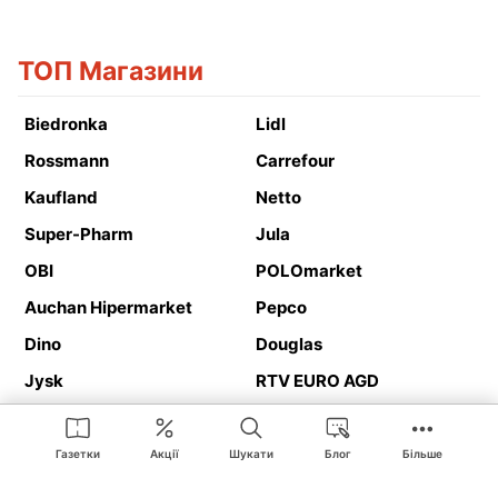
ТОП Магазини
Biedronka
Lidl
Rossmann
Carrefour
Kaufland
Netto
Super-Pharm
Jula
OBI
POLOmarket
Auchan Hipermarket
Pepco
Dino
Douglas
Jysk
RTV EURO AGD
Action
Media Expert
Deichmann
Media Markt
Газетки
Акції
Шукати
Блог
Більше