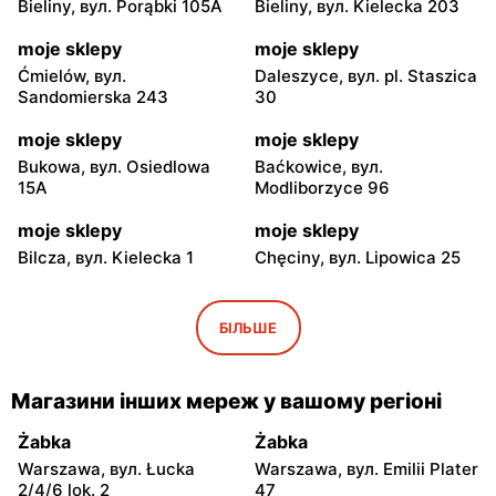
Bieliny, вул. Porąbki 105A
Bieliny, вул. Kielecka 203
moje sklepy
moje sklepy
Ćmielów, вул.
Daleszyce, вул. pl. Staszica
Sandomierska 243
30
moje sklepy
moje sklepy
Bukowa, вул. Osiedlowa
Baćkowice, вул.
15A
Modliborzyce 96
moje sklepy
moje sklepy
Bilcza, вул. Kielecka 1
Chęciny, вул. Lipowica 25
moje sklepy
moje sklepy
Iwaniska, вул. Ujazdowska
Bogoria, вул. Rynek 30
БІЛЬШЕ
5
moje sklepy
moje sklepy
Магазини інших мереж у вашому регіоні
Gorzyce, вул. Szkolna 44
Grębów, вул. Wydrza 180
Żabka
Żabka
moje sklepy
moje sklepy
Warszawa, вул. Łucka
Warszawa, вул. Emilii Plater
Jadachy, вул. Jadachy 111
Jeżowe, вул. Zalesie 77
2/4/6 lok. 2
47