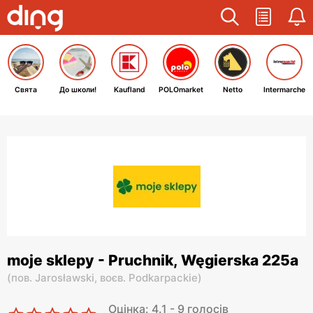
Свята
До школи!
Kaufland
POLOmarket
Netto
Intermarche
moje sklepy - Pruchnik, Węgierska 225a
(
пов. Jarosławski,
воєв. Podkarpackie
)
Оцінка: 4.1 - 9 голосів