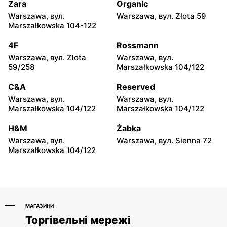
moje sklepy
moje sklepy
Zara
Organic
Górki, вул. Górki 71
Gumniska, вул. Gumniska
Warszawa, вул.
Warszawa, вул. Złota 59
157C
Marszałkowska 104-122
moje sklepy
moje sklepy
4F
Rossmann
Iwierzyce, вул. Iwierzyce
Tczew, вул. Franciszka
Warszawa, вул. Złota
Warszawa, вул.
152A
Żwirki 61
59/258
Marszałkowska 104/122
moje sklepy
moje sklepy
C&A
Reserved
Hyżne, вул. Hyżne 100
Jarosław, вул. Pełkińska
Warszawa, вул.
Warszawa, вул.
147
Marszałkowska 104/122
Marszałkowska 104/122
moje sklepy
moje sklepy
H&M
Żabka
Niebylec, вул. Niebylec 139
Opole, вул. Grudzicka 45
Warszawa, вул.
Warszawa, вул. Sienna 72
Marszałkowska 104/122
МАГАЗИНИ
Торгівельні мережі