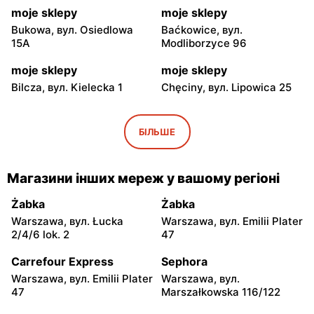
moje sklepy
moje sklepy
Bukowa, вул. Osiedlowa
Baćkowice, вул.
15A
Modliborzyce 96
moje sklepy
moje sklepy
Bilcza, вул. Kielecka 1
Chęciny, вул. Lipowica 25
moje sklepy
moje sklepy
Iwaniska, вул. Ujazdowska
Bogoria, вул. Rynek 30
БІЛЬШЕ
5
moje sklepy
moje sklepy
Магазини інших мереж у вашому регіоні
Gorzyce, вул. Szkolna 44
Grębów, вул. Wydrza 180
Żabka
Żabka
moje sklepy
moje sklepy
Warszawa, вул. Łucka
Warszawa, вул. Emilii Plater
Jadachy, вул. Jadachy 111
Jeżowe, вул. Zalesie 77
2/4/6 lok. 2
47
moje sklepy
moje sklepy
Carrefour Express
Sephora
Kazimierza Wielka, вул.
Kamień, вул. Błonie 23
Warszawa, вул. Emilii Plater
Warszawa, вул.
Kolejowa 15
47
Marszałkowska 116/122