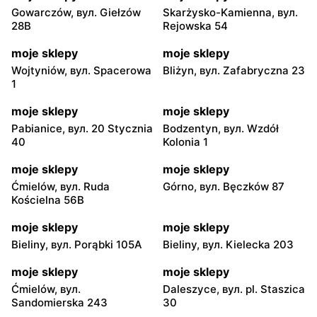
Gowarczów, вул. Giełzów
Skarżysko-Kamienna, вул.
28B
Rejowska 54
moje sklepy
moje sklepy
Wojtyniów, вул. Spacerowa
Bliżyn, вул. Zafabryczna 23
1
moje sklepy
moje sklepy
Pabianice, вул. 20 Stycznia
Bodzentyn, вул. Wzdół
40
Kolonia 1
moje sklepy
moje sklepy
Ćmielów, вул. Ruda
Górno, вул. Bęczków 87
Kościelna 56B
moje sklepy
moje sklepy
Bieliny, вул. Porąbki 105A
Bieliny, вул. Kielecka 203
moje sklepy
moje sklepy
Ćmielów, вул.
Daleszyce, вул. pl. Staszica
Sandomierska 243
30