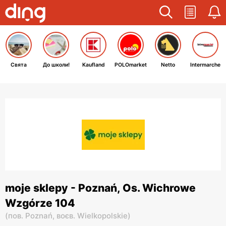
Свята
До школи!
Kaufland
POLOmarket
Netto
Intermarche
moje sklepy - Poznań, Os. Wichrowe
Wzgórze 104
(
пов. Poznań,
воєв. Wielkopolskie
)