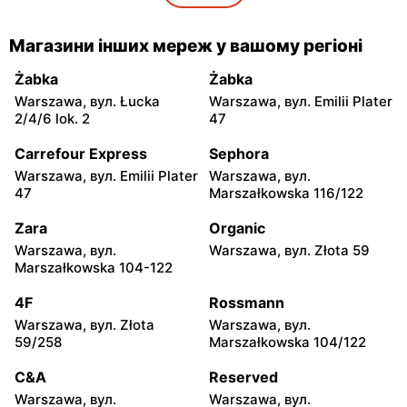
5
moje sklepy
moje sklepy
Магазини інших мереж у вашому регіоні
Gorzyce, вул. Szkolna 44
Grębów, вул. Wydrza 180
Żabka
Żabka
moje sklepy
moje sklepy
Warszawa, вул. Łucka
Warszawa, вул. Emilii Plater
Jadachy, вул. Jadachy 111
Jeżowe, вул. Zalesie 77
2/4/6 lok. 2
47
moje sklepy
moje sklepy
Carrefour Express
Sephora
Kazimierza Wielka, вул.
Kamień, вул. Błonie 23
Warszawa, вул. Emilii Plater
Warszawa, вул.
Kolejowa 15
47
Marszałkowska 116/122
moje sklepy
moje sklepy
Zara
Organic
Górki, вул. Górki 71
Gumniska, вул. Gumniska
Warszawa, вул.
Warszawa, вул. Złota 59
157C
Marszałkowska 104-122
moje sklepy
moje sklepy
4F
Rossmann
Iwierzyce, вул. Iwierzyce
Tczew, вул. Franciszka
Warszawa, вул. Złota
Warszawa, вул.
152A
Żwirki 61
59/258
Marszałkowska 104/122
moje sklepy
moje sklepy
C&A
Reserved
Hyżne, вул. Hyżne 100
Jarosław, вул. Pełkińska
Warszawa, вул.
Warszawa, вул.