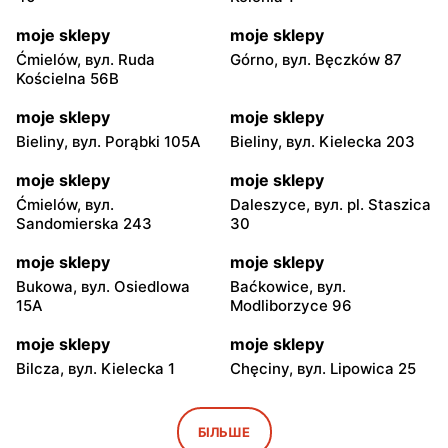
moje sklepy
moje sklepy
Ćmielów, вул. Ruda
Górno, вул. Bęczków 87
Kościelna 56B
moje sklepy
moje sklepy
Bieliny, вул. Porąbki 105A
Bieliny, вул. Kielecka 203
moje sklepy
moje sklepy
Ćmielów, вул.
Daleszyce, вул. pl. Staszica
Sandomierska 243
30
moje sklepy
moje sklepy
Bukowa, вул. Osiedlowa
Baćkowice, вул.
15A
Modliborzyce 96
moje sklepy
moje sklepy
Bilcza, вул. Kielecka 1
Chęciny, вул. Lipowica 25
moje sklepy
moje sklepy
Iwaniska, вул. Ujazdowska
Bogoria, вул. Rynek 30
БІЛЬШЕ