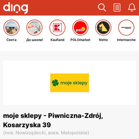
Свята
До школи!
Kaufland
POLOmarket
Netto
Intermarche
moje sklepy - Piwniczna-Zdrój,
Kosarzyska 39
(
пов. Nowosądecki,
воєв. Małopolskie
)