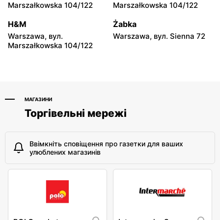
147
Marszałkowska 104/122
Marszałkowska 104/122
moje sklepy
moje sklepy
H&M
Żabka
Niebylec, вул. Niebylec 139
Opole, вул. Grudzicka 45
Warszawa, вул.
Warszawa, вул. Sienna 72
Marszałkowska 104/122
МАГАЗИНИ
Торгівельні мережі
Ввімкніть сповіщення про газетки для ваших
улюблених магазинів