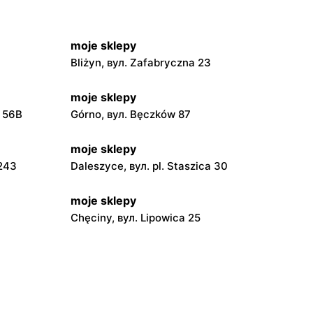
moje sklepy
Bliżyn, вул. Zafabryczna 23
moje sklepy
a 56B
Górno, вул. Bęczków 87
moje sklepy
 243
Daleszyce, вул. pl. Staszica 30
moje sklepy
Chęciny, вул. Lipowica 25
moje sklepy
Grębów, вул. Wydrza 180
moje sklepy