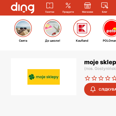
Газетки
Продукти
Магазини
Блог
Свята
До школи!
Kaufland
POLOmar
moje sklep
(
пов. Gostynińsk
СЛІДКУВ