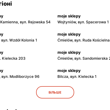
іоні
py
moje sklepy
Kamienna, вул. Rejowska 54
Wojtyniów, вул. Spacerowa 1
py
moje sklepy
 вул. Wzdół Kolonia 1
Ćmielów, вул. Ruda Kościeln
py
moje sklepy
л. Kielecka 203
Ćmielów, вул. Sandomierska
py
moje sklepy
 вул. Modliborzyce 96
Bilcza, вул. Kielecka 1
py
moje sklepy
БІЛЬШЕ
ул. Rynek 30
Gorzyce, вул. Szkolna 44
py
moje sklepy