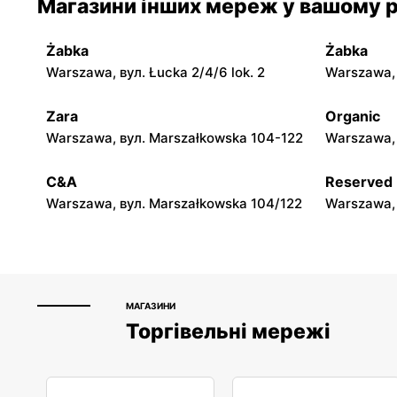
Магазини інших мереж у вашому р
Jadachy, вул. Jadachy 111
Jeżowe, ву
Żabka
Żabka
moje sklepy
moje skle
Warszawa, вул. Łucka 2/4/6 lok. 2
Warszawa, в
Górki, вул. Górki 71
Gumniska, 
Zara
Organic
moje sklepy
moje skle
Warszawa, вул. Marszałkowska 104-122
Warszawa, 
Hyżne, вул. Hyżne 100
Jarosław, в
C&A
Reserved
Warszawa, вул. Marszałkowska 104/122
Warszawa, 
МАГАЗИНИ
Торгівельні мережі