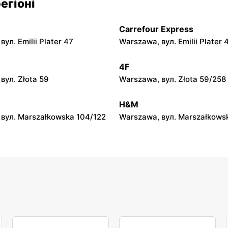
егіоні
л. Zalesie 77
Kazimierza Wielka, вул. Kole
Carrefour Express
py
moje sklepy
ул. Emilii Plater 47
Warszawa, вул. Emilii Plater 
вул. Gumniska 157C
Iwierzyce, вул. Iwierzyce 152
4F
py
moje sklepy
вул. Złota 59
Warszawa, вул. Złota 59/258
ул. Pełkińska 147
Niebylec, вул. Niebylec 139
H&M
вул. Marszałkowska 104/122
Warszawa, вул. Marszałkows