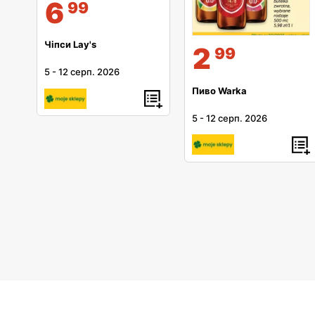
6
99
Чіпси Lay's
2
99
5
-
12 серп. 2026
Пиво Warka
5
-
12 серп. 2026