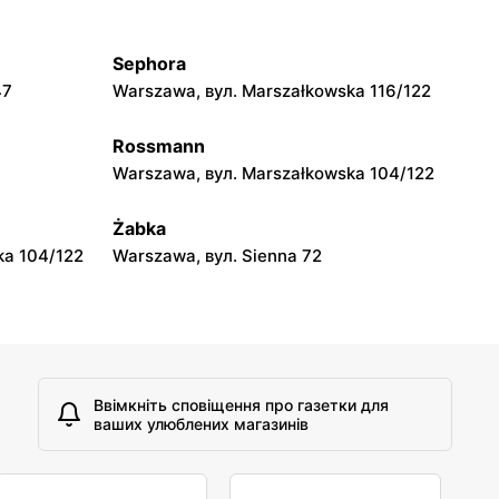
jowa 15
Kamień, вул. Błonie 23
Sephora
moje sklepy
47
Warszawa, вул. Marszałkowska 116/122
A
Tczew, вул. Franciszka Żwirki 61
Rossmann
moje sklepy
Warszawa, вул. Marszałkowska 104/122
Opole, вул. Grudzicka 45
Żabka
ka 104/122
Warszawa, вул. Sienna 72
Ввімкніть сповіщення про газетки для
ваших улюблених магазинів