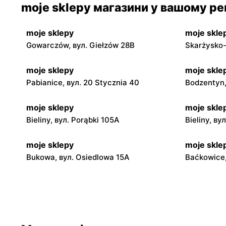
moje sklepy магазини у вашому рег
moje sklepy
moje skle
Gowarczów, вул. Giełzów 28B
Skarżysko-
moje sklepy
moje skle
Pabianice, вул. 20 Stycznia 40
Bodzentyn,
moje sklepy
moje skle
Bieliny, вул. Porąbki 105A
Bieliny, ву
moje sklepy
moje skle
Bukowa, вул. Osiedlowa 15A
Baćkowice,
moje sklepy
moje skle
Iwaniska, вул. Ujazdowska 5
Bogoria, в
moje sklepy
moje skle