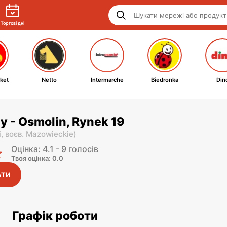
Торгові дні
ket
Netto
Intermarche
Biedronka
Din
y - Osmolin, Rynek 19
i,
воєв. Mazowieckie
)
Оцінка: 4.1 - 9 голосів
Твоя оцінка: 0.0
АТИ
Графік роботи