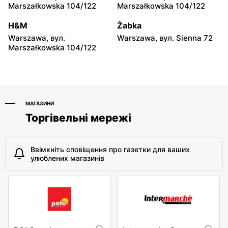
147
Marszałkowska 104/122
Marszałkowska 104/122
moje sklepy
moje sklepy
H&M
Żabka
Niebylec, вул. Niebylec 139
Opole, вул. Grudzicka 45
Warszawa, вул.
Warszawa, вул. Sienna 72
Marszałkowska 104/122
МАГАЗИНИ
Торгівельні мережі
Ввімкніть сповіщення про газетки для ваших
улюблених магазинів