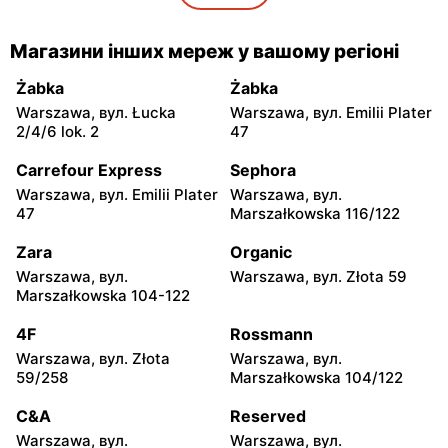
5
moje sklepy
moje sklepy
Магазини інших мереж у вашому регіоні
Gorzyce, вул. Szkolna 44
Grębów, вул. Wydrza 180
Żabka
Żabka
moje sklepy
moje sklepy
Warszawa, вул. Łucka
Warszawa, вул. Emilii Plater
Jadachy, вул. Jadachy 111
Jeżowe, вул. Zalesie 77
2/4/6 lok. 2
47
moje sklepy
moje sklepy
Carrefour Express
Sephora
Kazimierza Wielka, вул.
Kamień, вул. Błonie 23
Warszawa, вул. Emilii Plater
Warszawa, вул.
Kolejowa 15
47
Marszałkowska 116/122
moje sklepy
moje sklepy
Zara
Organic
Górki, вул. Górki 71
Gumniska, вул. Gumniska
Warszawa, вул.
Warszawa, вул. Złota 59
157C
Marszałkowska 104-122
moje sklepy
moje sklepy
4F
Rossmann
Iwierzyce, вул. Iwierzyce
Tczew, вул. Franciszka
Warszawa, вул. Złota
Warszawa, вул.
152A
Żwirki 61
59/258
Marszałkowska 104/122
moje sklepy
moje sklepy
C&A
Reserved
Hyżne, вул. Hyżne 100
Jarosław, вул. Pełkińska
Warszawa, вул.
Warszawa, вул.