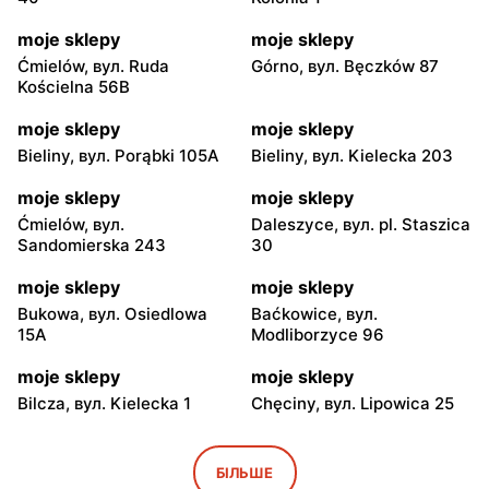
moje sklepy
moje sklepy
Ćmielów, вул. Ruda
Górno, вул. Bęczków 87
Kościelna 56B
moje sklepy
moje sklepy
Bieliny, вул. Porąbki 105A
Bieliny, вул. Kielecka 203
moje sklepy
moje sklepy
Ćmielów, вул.
Daleszyce, вул. pl. Staszica
Sandomierska 243
30
moje sklepy
moje sklepy
Bukowa, вул. Osiedlowa
Baćkowice, вул.
15A
Modliborzyce 96
moje sklepy
moje sklepy
Bilcza, вул. Kielecka 1
Chęciny, вул. Lipowica 25
moje sklepy
moje sklepy
Iwaniska, вул. Ujazdowska
Bogoria, вул. Rynek 30
БІЛЬШЕ