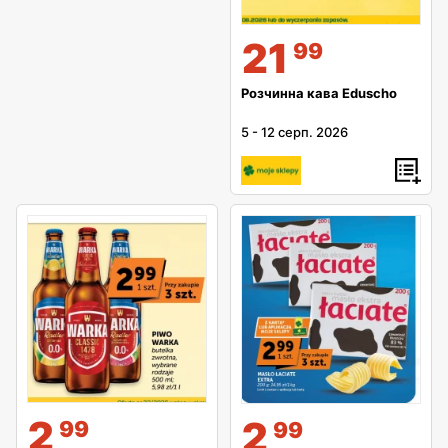
21
99
Розчинна кава Eduscho
5
-
12 серп. 2026
2
2
99
99