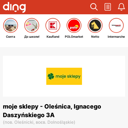
Свята
До школи!
Kaufland
POLOmarket
Netto
Intermarche
moje sklepy - Oleśnica, Ignacego
Daszyńskiego 3A
(
пов. Oleśnicki,
воєв. Dolnośląskie
)