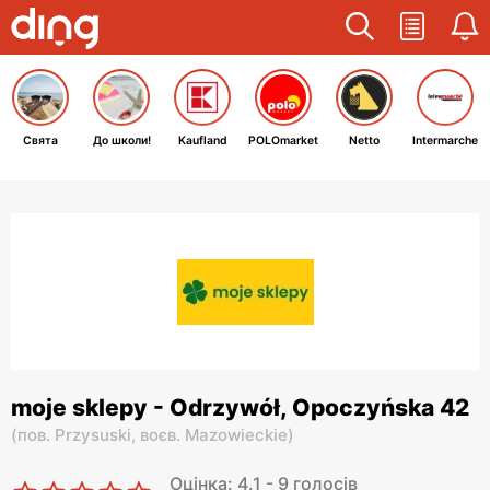
Свята
До школи!
Kaufland
POLOmarket
Netto
Intermarche
moje sklepy - Odrzywół, Opoczyńska 42
(
пов. Przysuski,
воєв. Mazowieckie
)
Оцінка: 4.1 - 9 голосів