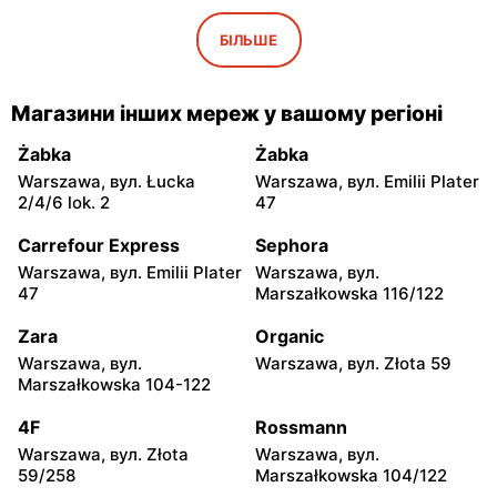
moje sklepy
moje sklepy
Iwaniska, вул. Ujazdowska
Bogoria, вул. Rynek 30
БІЛЬШЕ
5
moje sklepy
moje sklepy
Магазини інших мереж у вашому регіоні
Gorzyce, вул. Szkolna 44
Grębów, вул. Wydrza 180
Żabka
Żabka
moje sklepy
moje sklepy
Warszawa, вул. Łucka
Warszawa, вул. Emilii Plater
Jadachy, вул. Jadachy 111
Jeżowe, вул. Zalesie 77
2/4/6 lok. 2
47
moje sklepy
moje sklepy
Carrefour Express
Sephora
Kazimierza Wielka, вул.
Kamień, вул. Błonie 23
Warszawa, вул. Emilii Plater
Warszawa, вул.
Kolejowa 15
47
Marszałkowska 116/122
moje sklepy
moje sklepy
Zara
Organic
Górki, вул. Górki 71
Gumniska, вул. Gumniska
Warszawa, вул.
Warszawa, вул. Złota 59
157C
Marszałkowska 104-122
moje sklepy
moje sklepy
4F
Rossmann
Iwierzyce, вул. Iwierzyce
Tczew, вул. Franciszka
Warszawa, вул. Złota
Warszawa, вул.
152A
Żwirki 61
59/258
Marszałkowska 104/122