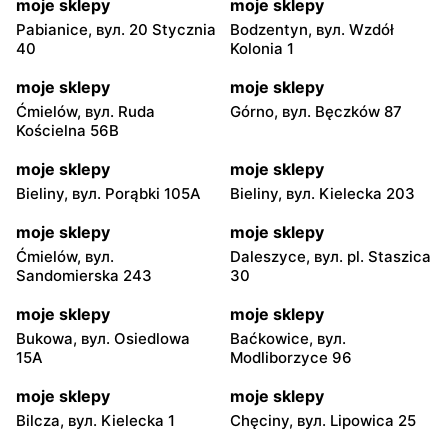
moje sklepy
moje sklepy
Pabianice, вул. 20 Stycznia
Bodzentyn, вул. Wzdół
40
Kolonia 1
moje sklepy
moje sklepy
Ćmielów, вул. Ruda
Górno, вул. Bęczków 87
Kościelna 56B
moje sklepy
moje sklepy
Bieliny, вул. Porąbki 105A
Bieliny, вул. Kielecka 203
moje sklepy
moje sklepy
Ćmielów, вул.
Daleszyce, вул. pl. Staszica
Sandomierska 243
30
moje sklepy
moje sklepy
Bukowa, вул. Osiedlowa
Baćkowice, вул.
15A
Modliborzyce 96
moje sklepy
moje sklepy
Bilcza, вул. Kielecka 1
Chęciny, вул. Lipowica 25