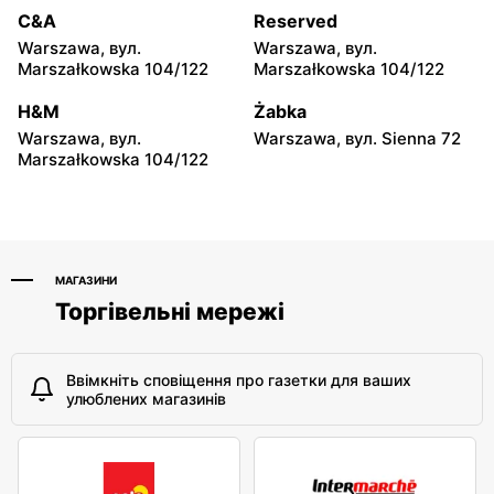
moje sklepy
moje sklepy
C&A
Reserved
Hyżne, вул. Hyżne 100
Jarosław, вул. Pełkińska
Warszawa, вул.
Warszawa, вул.
147
Marszałkowska 104/122
Marszałkowska 104/122
moje sklepy
moje sklepy
H&M
Żabka
Niebylec, вул. Niebylec 139
Opole, вул. Grudzicka 45
Warszawa, вул.
Warszawa, вул. Sienna 72
Marszałkowska 104/122
МАГАЗИНИ
Торгівельні мережі
Ввімкніть сповіщення про газетки для ваших
улюблених магазинів