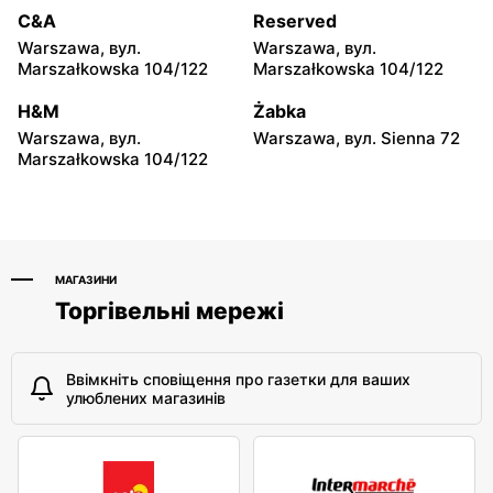
moje sklepy
moje sklepy
C&A
Reserved
Hyżne, вул. Hyżne 100
Jarosław, вул. Pełkińska
Warszawa, вул.
Warszawa, вул.
147
Marszałkowska 104/122
Marszałkowska 104/122
moje sklepy
moje sklepy
H&M
Żabka
Niebylec, вул. Niebylec 139
Opole, вул. Grudzicka 45
Warszawa, вул.
Warszawa, вул. Sienna 72
Marszałkowska 104/122
МАГАЗИНИ
Торгівельні мережі
Ввімкніть сповіщення про газетки для ваших
улюблених магазинів