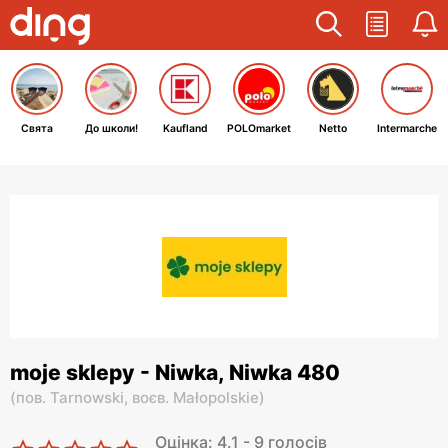
Свята
До школи!
Kaufland
POLOmarket
Netto
Intermarche
moje sklepy - Niwka, Niwka 480
(
пов. Tarnowski,
воєв. Małopolskie
)
Оцінка: 4.1 - 9 голосів