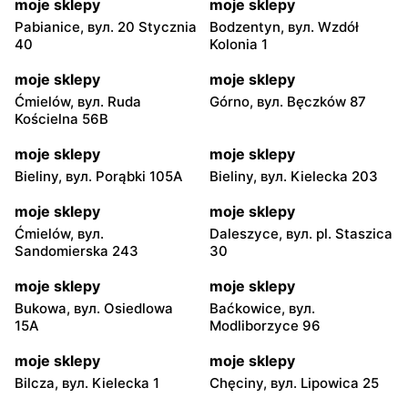
moje sklepy
moje sklepy
Pabianice, вул. 20 Stycznia
Bodzentyn, вул. Wzdół
40
Kolonia 1
moje sklepy
moje sklepy
Ćmielów, вул. Ruda
Górno, вул. Bęczków 87
Kościelna 56B
moje sklepy
moje sklepy
Bieliny, вул. Porąbki 105A
Bieliny, вул. Kielecka 203
moje sklepy
moje sklepy
Ćmielów, вул.
Daleszyce, вул. pl. Staszica
Sandomierska 243
30
moje sklepy
moje sklepy
Bukowa, вул. Osiedlowa
Baćkowice, вул.
15A
Modliborzyce 96
moje sklepy
moje sklepy
Bilcza, вул. Kielecka 1
Chęciny, вул. Lipowica 25