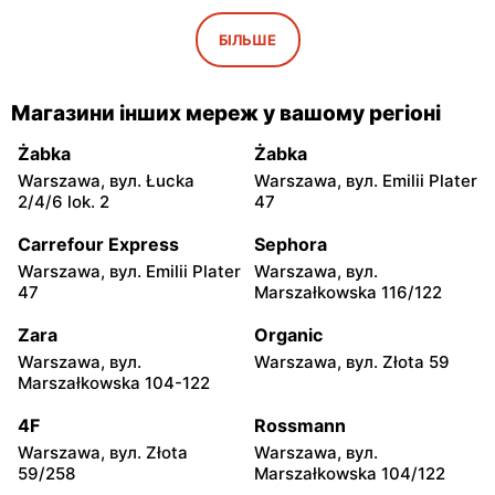
moje sklepy
moje sklepy
Iwaniska, вул. Ujazdowska
Bogoria, вул. Rynek 30
БІЛЬШЕ
5
moje sklepy
moje sklepy
Магазини інших мереж у вашому регіоні
Gorzyce, вул. Szkolna 44
Grębów, вул. Wydrza 180
Żabka
Żabka
moje sklepy
moje sklepy
Warszawa, вул. Łucka
Warszawa, вул. Emilii Plater
Jadachy, вул. Jadachy 111
Jeżowe, вул. Zalesie 77
2/4/6 lok. 2
47
moje sklepy
moje sklepy
Carrefour Express
Sephora
Kazimierza Wielka, вул.
Kamień, вул. Błonie 23
Warszawa, вул. Emilii Plater
Warszawa, вул.
Kolejowa 15
47
Marszałkowska 116/122
moje sklepy
moje sklepy
Zara
Organic
Górki, вул. Górki 71
Gumniska, вул. Gumniska
Warszawa, вул.
Warszawa, вул. Złota 59
157C
Marszałkowska 104-122
moje sklepy
moje sklepy
4F
Rossmann
Iwierzyce, вул. Iwierzyce
Tczew, вул. Franciszka
Warszawa, вул. Złota
Warszawa, вул.
152A
Żwirki 61
59/258
Marszałkowska 104/122