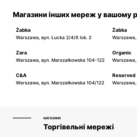
moje sklepy
moje skle
Магазини інших мереж у вашому р
Jadachy, вул. Jadachy 111
Jeżowe, ву
Żabka
Żabka
moje sklepy
moje skle
Warszawa, вул. Łucka 2/4/6 lok. 2
Warszawa, в
Górki, вул. Górki 71
Gumniska, 
Zara
Organic
moje sklepy
moje skle
Warszawa, вул. Marszałkowska 104-122
Warszawa, 
Hyżne, вул. Hyżne 100
Jarosław, в
C&A
Reserved
Warszawa, вул. Marszałkowska 104/122
Warszawa, 
МАГАЗИНИ
Торгівельні мережі