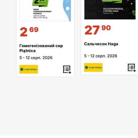
27
90
2
69
Сальчесон Haga
Гомогенізований сир
Piątnica
5
-
12 серп. 2026
5
-
12 серп. 2026