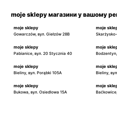
moje sklepy магазини у вашому рег
moje sklepy
moje skle
Gowarczów, вул. Giełzów 28B
Skarżysko-
moje sklepy
moje skle
Pabianice, вул. 20 Stycznia 40
Bodzentyn,
moje sklepy
moje skle
Bieliny, вул. Porąbki 105A
Bieliny, ву
moje sklepy
moje skle
Bukowa, вул. Osiedlowa 15A
Baćkowice,
moje sklepy
moje skle
Iwaniska, вул. Ujazdowska 5
Bogoria, в