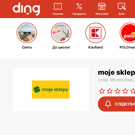
Газетки
Продукти
Магазини
Блог
Свята
До школи!
Kaufland
POLOmar
moje sklep
(
пов. Wrzesiński
СЛІДКУВ