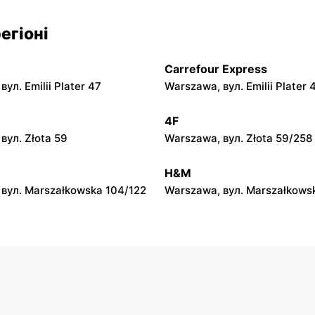
py
moje sklepy
егіоні
л. Zalesie 77
Kazimierza Wielka, вул. Kole
Carrefour Express
py
moje sklepy
ул. Emilii Plater 47
Warszawa, вул. Emilii Plater 
вул. Gumniska 157C
Iwierzyce, вул. Iwierzyce 152
4F
py
moje sklepy
вул. Złota 59
Warszawa, вул. Złota 59/258
ул. Pełkińska 147
Niebylec, вул. Niebylec 139
H&M
вул. Marszałkowska 104/122
Warszawa, вул. Marszałkows