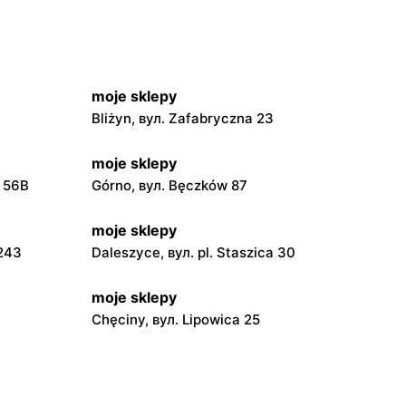
moje sklepy
Bliżyn, вул. Zafabryczna 23
moje sklepy
a 56B
Górno, вул. Bęczków 87
moje sklepy
 243
Daleszyce, вул. pl. Staszica 30
moje sklepy
Chęciny, вул. Lipowica 25
moje sklepy
Grębów, вул. Wydrza 180