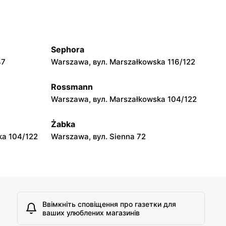
moje sklepy
jowa 15
Kamień, вул. Błonie 23
Sephora
moje sklepy
47
Warszawa, вул. Marszałkowska 116/122
A
Tczew, вул. Franciszka Żwirki 61
Rossmann
moje sklepy
Warszawa, вул. Marszałkowska 104/122
Opole, вул. Grudzicka 45
Żabka
ka 104/122
Warszawa, вул. Sienna 72
Ввімкніть сповіщення про газетки для
ваших улюблених магазинів