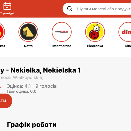
Торгові дні
ket
Netto
Intermarche
Biedronka
Din
y - Nekielka, Nekielska 1
,
воєв. Wielkopolskie
)
Оцінка: 4.1 - 9 голосів
Твоя оцінка: 0.0
АТИ
Графік роботи