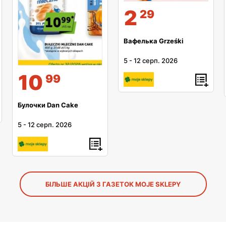
2
29
Вафелька Grześki
5
-
12 серп. 2026
10
99
Булочки Dan Cake
5
-
12 серп. 2026
БІЛЬШЕ АКЦІЙ З ГАЗЕТОК MOJE SKLEPY