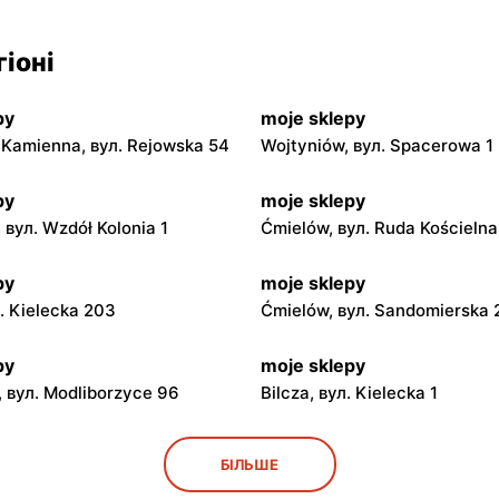
іоні
py
moje sklepy
Kamienna, вул. Rejowska 54
Wojtyniów, вул. Spacerowa 1
py
moje sklepy
 вул. Wzdół Kolonia 1
Ćmielów, вул. Ruda Kościeln
py
moje sklepy
л. Kielecka 203
Ćmielów, вул. Sandomierska
py
moje sklepy
 вул. Modliborzyce 96
Bilcza, вул. Kielecka 1
py
moje sklepy
БІЛЬШЕ
ул. Rynek 30
Gorzyce, вул. Szkolna 44