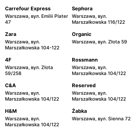
moje sklepy
moje sklepy
Carrefour Express
Sephora
Kazimierza Wielka, вул.
Kamień, вул. Błonie 23
Warszawa, вул. Emilii Plater
Warszawa, вул.
Kolejowa 15
47
Marszałkowska 116/122
moje sklepy
moje sklepy
Zara
Organic
Górki, вул. Górki 71
Gumniska, вул. Gumniska
Warszawa, вул.
Warszawa, вул. Złota 59
157C
Marszałkowska 104-122
moje sklepy
moje sklepy
4F
Rossmann
Iwierzyce, вул. Iwierzyce
Tczew, вул. Franciszka
Warszawa, вул. Złota
Warszawa, вул.
152A
Żwirki 61
59/258
Marszałkowska 104/122
moje sklepy
moje sklepy
C&A
Reserved
Hyżne, вул. Hyżne 100
Jarosław, вул. Pełkińska
Warszawa, вул.
Warszawa, вул.
147
Marszałkowska 104/122
Marszałkowska 104/122
moje sklepy
moje sklepy
H&M
Żabka
Niebylec, вул. Niebylec 139
Opole, вул. Grudzicka 45
Warszawa, вул.
Warszawa, вул. Sienna 72
Marszałkowska 104/122