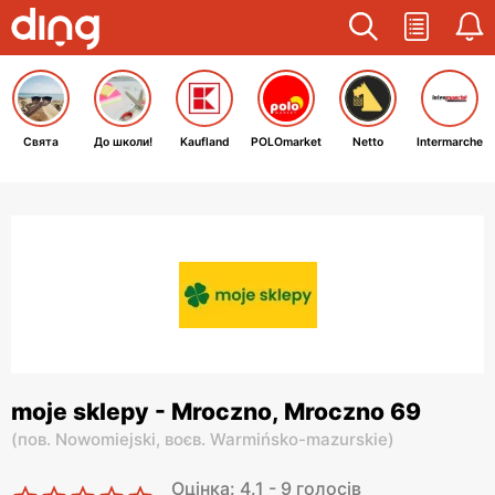
Свята
До школи!
Kaufland
POLOmarket
Netto
Intermarche
moje sklepy - Mroczno, Mroczno 69
(
пов. Nowomiejski,
воєв. Warmińsko-mazurskie
)
Оцінка: 4.1 - 9 голосів