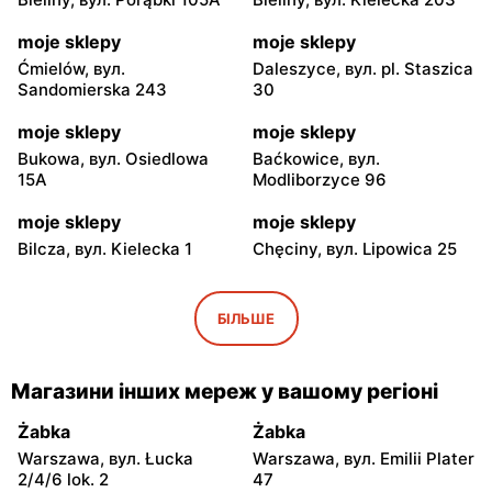
moje sklepy
moje sklepy
Ćmielów, вул.
Daleszyce, вул. pl. Staszica
Sandomierska 243
30
moje sklepy
moje sklepy
Bukowa, вул. Osiedlowa
Baćkowice, вул.
15A
Modliborzyce 96
moje sklepy
moje sklepy
Bilcza, вул. Kielecka 1
Chęciny, вул. Lipowica 25
moje sklepy
moje sklepy
Iwaniska, вул. Ujazdowska
Bogoria, вул. Rynek 30
БІЛЬШЕ
5
moje sklepy
moje sklepy
Магазини інших мереж у вашому регіоні
Gorzyce, вул. Szkolna 44
Grębów, вул. Wydrza 180
Żabka
Żabka
moje sklepy
moje sklepy
Warszawa, вул. Łucka
Warszawa, вул. Emilii Plater
Jadachy, вул. Jadachy 111
Jeżowe, вул. Zalesie 77
2/4/6 lok. 2
47