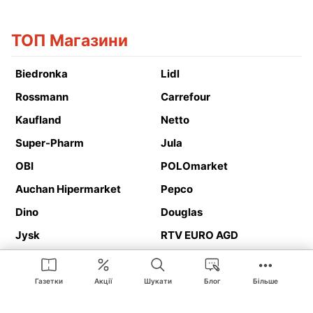
ТОП Магазини
Biedronka
Lidl
Rossmann
Carrefour
Kaufland
Netto
Super-Pharm
Jula
OBI
POLOmarket
Auchan Hipermarket
Pepco
Dino
Douglas
Jysk
RTV EURO AGD
Action
Media Expert
Deichmann
Media Markt
Газетки
Акції
Шукати
Блог
Більше