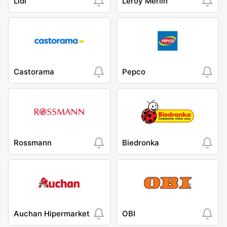
Lidl
Leroy Merlin
Castorama
Pepco
Rossmann
Biedronka
Auchan Hipermarket
OBI