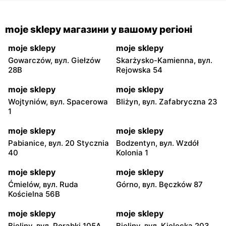
moje sklepy магазини у вашому регіоні
moje sklepy
moje sklepy
Gowarczów, вул. Giełzów
Skarżysko-Kamienna, вул.
28B
Rejowska 54
moje sklepy
moje sklepy
Wojtyniów, вул. Spacerowa
Bliżyn, вул. Zafabryczna 23
1
moje sklepy
moje sklepy
Pabianice, вул. 20 Stycznia
Bodzentyn, вул. Wzdół
40
Kolonia 1
moje sklepy
moje sklepy
Ćmielów, вул. Ruda
Górno, вул. Bęczków 87
Kościelna 56B
moje sklepy
moje sklepy
Bieliny, вул. Porąbki 105A
Bieliny, вул. Kielecka 203