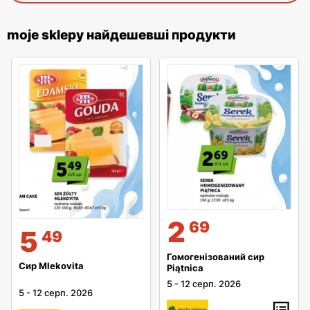
moje sklepy найдешевші продукти
2
69
5
49
Гомогенізований сир
Сир Mlekovita
Piątnica
5
-
12 серп. 2026
5
-
12 серп. 2026