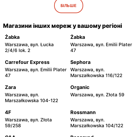
Iwaniska, вул. Ujazdowska
Bogoria, вул. Rynek 30
БІЛЬШЕ
5
moje sklepy
moje sklepy
Магазини інших мереж у вашому регіоні
Gorzyce, вул. Szkolna 44
Grębów, вул. Wydrza 180
Żabka
Żabka
moje sklepy
moje sklepy
Warszawa, вул. Łucka
Warszawa, вул. Emilii Plater
Jadachy, вул. Jadachy 111
Jeżowe, вул. Zalesie 77
2/4/6 lok. 2
47
moje sklepy
moje sklepy
Carrefour Express
Sephora
Kazimierza Wielka, вул.
Kamień, вул. Błonie 23
Warszawa, вул. Emilii Plater
Warszawa, вул.
Kolejowa 15
47
Marszałkowska 116/122
moje sklepy
moje sklepy
Zara
Organic
Górki, вул. Górki 71
Gumniska, вул. Gumniska
Warszawa, вул.
Warszawa, вул. Złota 59
157C
Marszałkowska 104-122
moje sklepy
moje sklepy
4F
Rossmann
Iwierzyce, вул. Iwierzyce
Tczew, вул. Franciszka
Warszawa, вул. Złota
Warszawa, вул.
152A
Żwirki 61
59/258
Marszałkowska 104/122
moje sklepy
moje sklepy