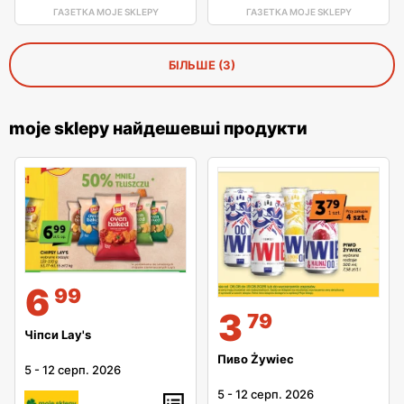
ГАЗЕТКА MOJE SKLEPY
ГАЗЕТКА MOJE SKLEPY
БІЛЬШЕ (3)
moje sklepy найдешевші продукти
6
99
3
79
Чіпси Lay's
Пиво Żywiec
5
-
12 серп. 2026
5
-
12 серп. 2026