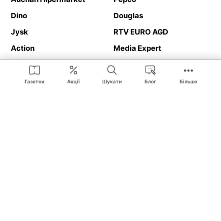
Dino
Douglas
Jysk
RTV EURO AGD
Action
Media Expert
Deichmann
Media Markt
Газетки
Акції
Шукати
Блог
Більше
Ding.pl це веб-сайт, що представляє
рекламні газетки
та
каталоги
магазинів і великих торгових мереж. Завдяки
геолокалізації ви в першу чергу отримуватимете пропозиції від
магазинів, розташованих у безпосередній близькості від вас.
Крім того, на сайті ви знайдете адреси магазинів, тож зможете
легко знайти свій улюблений магазин під час подорожі.
На нашому сайті ви знайдете найкращі
акції
і
пропозиції
з
магазинів усієї Польщі. Завдяки Ding.pl ви можете легко
порівнювати ціни в різних магазинах і планувати розумно
покупки в Польщі
. Хочеш дешево купити
цукор
або
паркет
?
Купити
велосипед
в подарунок? Спробувати
пиво
в гарній ціні?
З Ding.pl це дуже просто! Ви отримаєте від нас нову рекламну
газетку магазину:
Lіdl
, Bіedronka,
Medіa Markt
або
Leroy Merlіn
.
Вас не цікавлять всі
акційні продукти
? Хочете отримувати
інформацію тільки від обраних мереж? Шукаєте
товар за