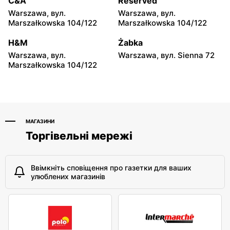
C&A
Reserved
Hyżne, вул. Hyżne 100
Jarosław, вул. Pełkińska
Warszawa, вул.
Warszawa, вул.
147
Marszałkowska 104/122
Marszałkowska 104/122
moje sklepy
moje sklepy
H&M
Żabka
Niebylec, вул. Niebylec 139
Opole, вул. Grudzicka 45
Warszawa, вул.
Warszawa, вул. Sienna 72
Marszałkowska 104/122
МАГАЗИНИ
Торгівельні мережі
Ввімкніть сповіщення про газетки для ваших
улюблених магазинів