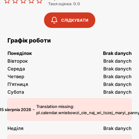
Твоя оцінка: 0.0
СЛІДКУВАТИ
Графік роботи
Понеділок
Brak danych
Вівторок
Brak danych
Середа
Brak danych
Четвер
Brak danych
П'ятниця
Brak danych
Субота
Brak danych
Translation missing:
-
15 sierpnia 2026
pl.calendar.wniebowzi_cie_naj_wi_tszej_maryi_pann
Неділя
Brak danych