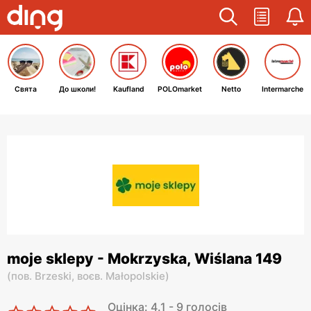
Свята
До школи!
Kaufland
POLOmarket
Netto
Intermarche
moje sklepy - Mokrzyska, Wiślana 149
(
пов. Brzeski,
воєв. Małopolskie
)
Оцінка: 4.1 - 9 голосів