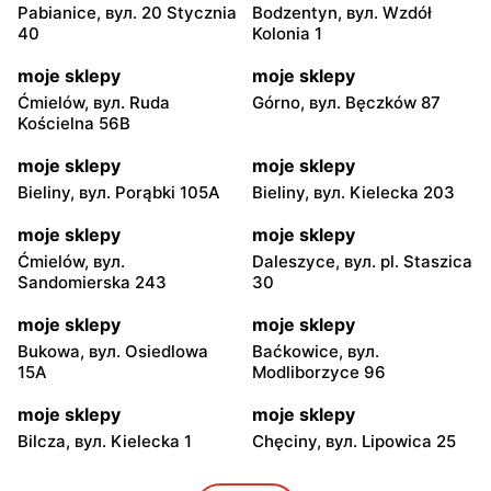
Pabianice, вул. 20 Stycznia
Bodzentyn, вул. Wzdół
40
Kolonia 1
moje sklepy
moje sklepy
Ćmielów, вул. Ruda
Górno, вул. Bęczków 87
Kościelna 56B
moje sklepy
moje sklepy
Bieliny, вул. Porąbki 105A
Bieliny, вул. Kielecka 203
moje sklepy
moje sklepy
Ćmielów, вул.
Daleszyce, вул. pl. Staszica
Sandomierska 243
30
moje sklepy
moje sklepy
Bukowa, вул. Osiedlowa
Baćkowice, вул.
15A
Modliborzyce 96
moje sklepy
moje sklepy
Bilcza, вул. Kielecka 1
Chęciny, вул. Lipowica 25
moje sklepy
moje sklepy