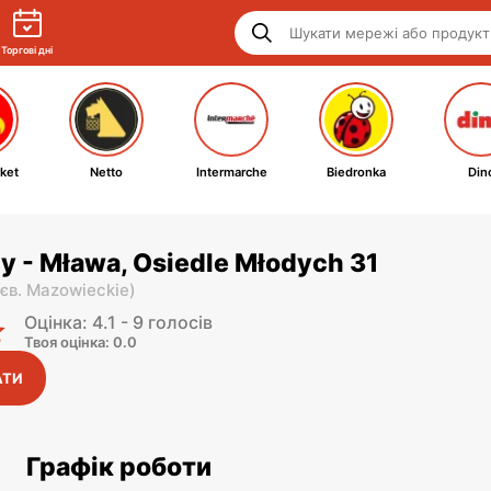
Торгові дні
ket
Netto
Intermarche
Biedronka
Din
y - Mława, Osiedle Młodych 31
єв. Mazowieckie
)
Оцінка: 4.1 - 9 голосів
Твоя оцінка: 0.0
АТИ
Графік роботи