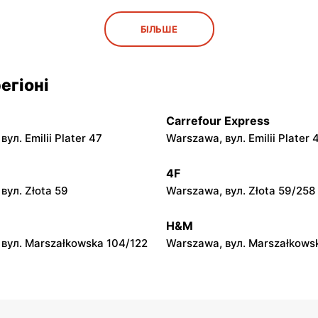
py
moje sklepy
БІЛЬШЕ
ул. Rynek 30
Gorzyce, вул. Szkolna 44
py
moje sklepy
егіоні
л. Zalesie 77
Kazimierza Wielka, вул. Kole
Carrefour Express
py
moje sklepy
ул. Emilii Plater 47
Warszawa, вул. Emilii Plater 
вул. Gumniska 157C
Iwierzyce, вул. Iwierzyce 152
4F
py
moje sklepy
вул. Złota 59
Warszawa, вул. Złota 59/258
ул. Pełkińska 147
Niebylec, вул. Niebylec 139
H&M
вул. Marszałkowska 104/122
Warszawa, вул. Marszałkows