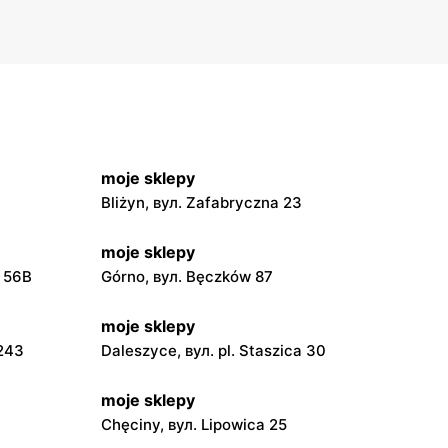
moje sklepy
Bliżyn, вул. Zafabryczna 23
moje sklepy
a 56B
Górno, вул. Bęczków 87
moje sklepy
 243
Daleszyce, вул. pl. Staszica 30
moje sklepy
Chęciny, вул. Lipowica 25