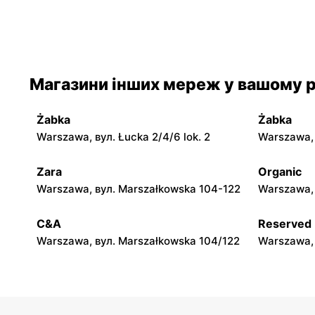
moje sklepy
moje skle
Iwaniska, вул. Ujazdowska 5
Bogoria, в
moje sklepy
moje skle
Магазини інших мереж у вашому р
Jadachy, вул. Jadachy 111
Jeżowe, ву
Żabka
Żabka
moje sklepy
moje skle
Warszawa, вул. Łucka 2/4/6 lok. 2
Warszawa, в
Górki, вул. Górki 71
Gumniska, 
Zara
Organic
moje sklepy
moje skle
Warszawa, вул. Marszałkowska 104-122
Warszawa, 
Hyżne, вул. Hyżne 100
Jarosław, в
C&A
Reserved
Warszawa, вул. Marszałkowska 104/122
Warszawa, 