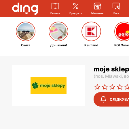
Газетки
Продукти
Магазини
Блог
Свята
До школи!
Kaufland
POLOmar
moje sklep
(
пов. Mławski,
во
СЛІДКУВ