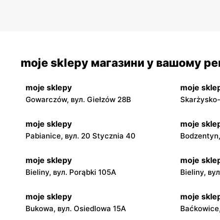
moje sklepy магазини у вашому рег
moje sklepy
moje skle
Gowarczów, вул. Giełzów 28B
Skarżysko-
moje sklepy
moje skle
Pabianice, вул. 20 Stycznia 40
Bodzentyn,
moje sklepy
moje skle
Bieliny, вул. Porąbki 105A
Bieliny, ву
moje sklepy
moje skle
Bukowa, вул. Osiedlowa 15A
Baćkowice,