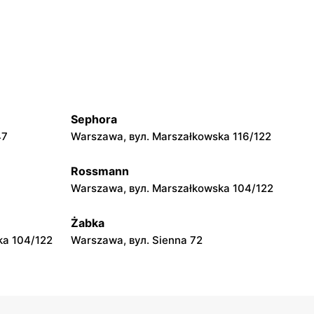
moje sklepy
Grębów, вул. Wydrza 180
moje sklepy
jowa 15
Kamień, вул. Błonie 23
Sephora
moje sklepy
47
Warszawa, вул. Marszałkowska 116/122
A
Tczew, вул. Franciszka Żwirki 61
Rossmann
moje sklepy
Warszawa, вул. Marszałkowska 104/122
Opole, вул. Grudzicka 45
Żabka
ka 104/122
Warszawa, вул. Sienna 72