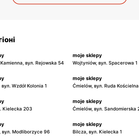
іоні
py
moje sklepy
Kamienna, вул. Rejowska 54
Wojtyniów, вул. Spacerowa 1
py
moje sklepy
 вул. Wzdół Kolonia 1
Ćmielów, вул. Ruda Kościeln
py
moje sklepy
л. Kielecka 203
Ćmielów, вул. Sandomierska
py
moje sklepy
 вул. Modliborzyce 96
Bilcza, вул. Kielecka 1