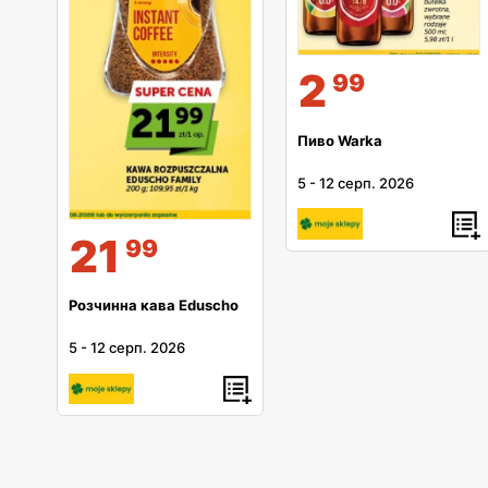
2
99
Пиво Warka
5
-
12 серп. 2026
21
99
Розчинна кава Eduscho
5
-
12 серп. 2026