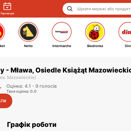
Торгові дні
ket
Netto
Intermarche
Biedronka
Din
y - Mława, Osiedle Książąt Mazowiecki
єв. Mazowieckie
)
Оцінка: 4.1 - 9 голосів
Твоя оцінка: 0.0
АТИ
Графік роботи