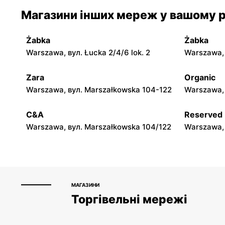
moje sklepy
moje skle
Магазини інших мереж у вашому р
Jadachy, вул. Jadachy 111
Jeżowe, ву
Żabka
Żabka
moje sklepy
moje skle
Warszawa, вул. Łucka 2/4/6 lok. 2
Warszawa, в
Górki, вул. Górki 71
Gumniska, 
Zara
Organic
moje sklepy
moje skle
Warszawa, вул. Marszałkowska 104-122
Warszawa, 
Hyżne, вул. Hyżne 100
Jarosław, в
C&A
Reserved
Warszawa, вул. Marszałkowska 104/122
Warszawa, 
МАГАЗИНИ
Торгівельні мережі