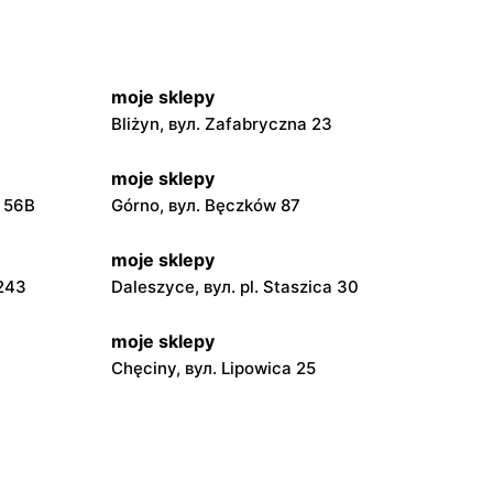
moje sklepy
Bliżyn, вул. Zafabryczna 23
moje sklepy
a 56B
Górno, вул. Bęczków 87
moje sklepy
 243
Daleszyce, вул. pl. Staszica 30
moje sklepy
Chęciny, вул. Lipowica 25
moje sklepy
Grębów, вул. Wydrza 180