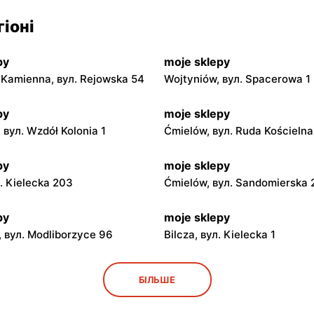
іоні
py
moje sklepy
Kamienna, вул. Rejowska 54
Wojtyniów, вул. Spacerowa 1
py
moje sklepy
 вул. Wzdół Kolonia 1
Ćmielów, вул. Ruda Kościeln
py
moje sklepy
л. Kielecka 203
Ćmielów, вул. Sandomierska
py
moje sklepy
 вул. Modliborzyce 96
Bilcza, вул. Kielecka 1
py
moje sklepy
БІЛЬШЕ
ул. Rynek 30
Gorzyce, вул. Szkolna 44