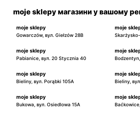
moje sklepy магазини у вашому рег
moje sklepy
moje skle
Gowarczów, вул. Giełzów 28B
Skarżysko-
moje sklepy
moje skle
Pabianice, вул. 20 Stycznia 40
Bodzentyn,
moje sklepy
moje skle
Bieliny, вул. Porąbki 105A
Bieliny, ву
moje sklepy
moje skle
Bukowa, вул. Osiedlowa 15A
Baćkowice,
moje sklepy
moje skle
Iwaniska, вул. Ujazdowska 5
Bogoria, в