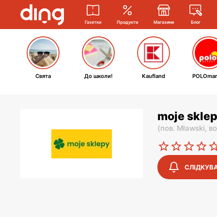
Газетки
Продукти
Магазини
Блог
Свята
До школи!
Kaufland
POLOmar
moje sklep
(
пов. Mławski,
во
СЛІДКУВ