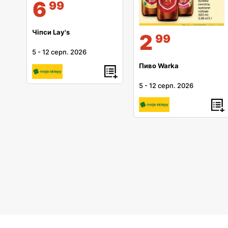
6
99
Чіпси Lay's
2
99
5
-
12 серп. 2026
Пиво Warka
5
-
12 серп. 2026