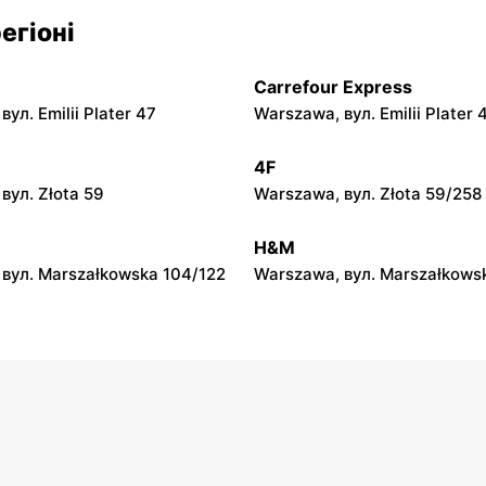
py
moje sklepy
егіоні
л. Zalesie 77
Kazimierza Wielka, вул. Kole
Carrefour Express
py
moje sklepy
ул. Emilii Plater 47
Warszawa, вул. Emilii Plater 
вул. Gumniska 157C
Iwierzyce, вул. Iwierzyce 152
4F
py
moje sklepy
вул. Złota 59
Warszawa, вул. Złota 59/258
ул. Pełkińska 147
Niebylec, вул. Niebylec 139
H&M
вул. Marszałkowska 104/122
Warszawa, вул. Marszałkows