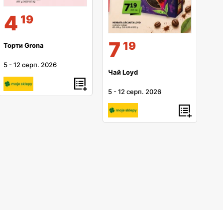
4
19
7
19
Торти Grona
5
-
12 серп. 2026
Чай Loyd
5
-
12 серп. 2026