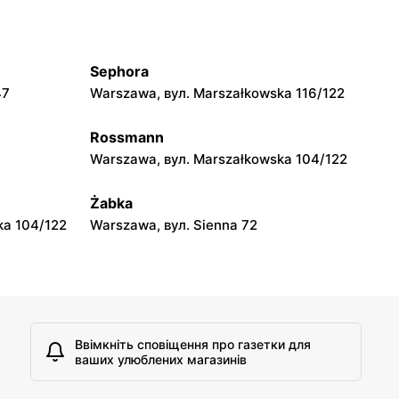
moje sklepy
jowa 15
Kamień, вул. Błonie 23
Sephora
moje sklepy
47
Warszawa, вул. Marszałkowska 116/122
A
Tczew, вул. Franciszka Żwirki 61
Rossmann
moje sklepy
Warszawa, вул. Marszałkowska 104/122
Opole, вул. Grudzicka 45
Żabka
ka 104/122
Warszawa, вул. Sienna 72
Ввімкніть сповіщення про газетки для
ваших улюблених магазинів