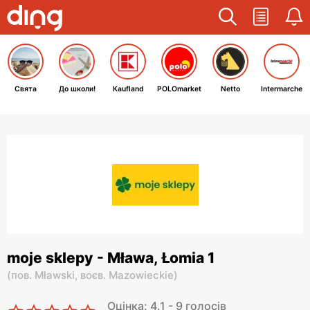
Свята
До школи!
Kaufland
POLOmarket
Netto
Intermarche
moje sklepy - Mława, Łomia 1
(
пов. Mławski,
воєв. Mazowieckie
)
Оцінка: 4.1 - 9 голосів