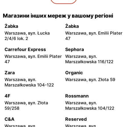
5
moje sklepy
moje sklepy
Магазини інших мереж у вашому регіоні
Gorzyce, вул. Szkolna 44
Grębów, вул. Wydrza 180
Żabka
Żabka
moje sklepy
moje sklepy
Warszawa, вул. Łucka
Warszawa, вул. Emilii Plater
Jadachy, вул. Jadachy 111
Jeżowe, вул. Zalesie 77
2/4/6 lok. 2
47
moje sklepy
moje sklepy
Carrefour Express
Sephora
Kazimierza Wielka, вул.
Kamień, вул. Błonie 23
Warszawa, вул. Emilii Plater
Warszawa, вул.
Kolejowa 15
47
Marszałkowska 116/122
moje sklepy
moje sklepy
Zara
Organic
Górki, вул. Górki 71
Gumniska, вул. Gumniska
Warszawa, вул.
Warszawa, вул. Złota 59
157C
Marszałkowska 104-122
moje sklepy
moje sklepy
4F
Rossmann
Iwierzyce, вул. Iwierzyce
Tczew, вул. Franciszka
Warszawa, вул. Złota
Warszawa, вул.
152A
Żwirki 61
59/258
Marszałkowska 104/122
moje sklepy
moje sklepy
C&A
Reserved
Hyżne, вул. Hyżne 100
Jarosław, вул. Pełkińska
Warszawa, вул.
Warszawa, вул.