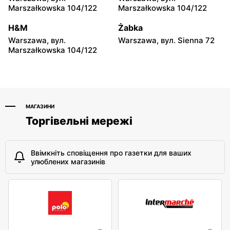
147
Marszałkowska 104/122
Marszałkowska 104/122
moje sklepy
moje sklepy
H&M
Żabka
Niebylec, вул. Niebylec 139
Opole, вул. Grudzicka 45
Warszawa, вул.
Warszawa, вул. Sienna 72
Marszałkowska 104/122
МАГАЗИНИ
Торгівельні мережі
Ввімкніть сповіщення про газетки для ваших
улюблених магазинів