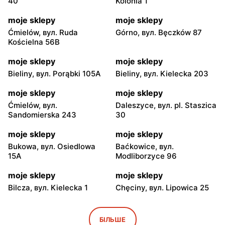
40
Kolonia 1
moje sklepy
moje sklepy
Ćmielów, вул. Ruda
Górno, вул. Bęczków 87
Kościelna 56B
moje sklepy
moje sklepy
Bieliny, вул. Porąbki 105A
Bieliny, вул. Kielecka 203
moje sklepy
moje sklepy
Ćmielów, вул.
Daleszyce, вул. pl. Staszica
Sandomierska 243
30
moje sklepy
moje sklepy
Bukowa, вул. Osiedlowa
Baćkowice, вул.
15A
Modliborzyce 96
moje sklepy
moje sklepy
Bilcza, вул. Kielecka 1
Chęciny, вул. Lipowica 25
moje sklepy
moje sklepy
Iwaniska, вул. Ujazdowska
Bogoria, вул. Rynek 30
БІЛЬШЕ