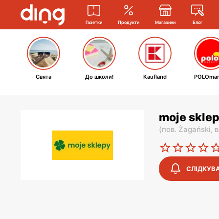
Газетки
Продукти
Магазини
Блог
Свята
До школи!
Kaufland
POLOmar
moje sklep
(
пов. Żagański,
в
СЛІДКУВ