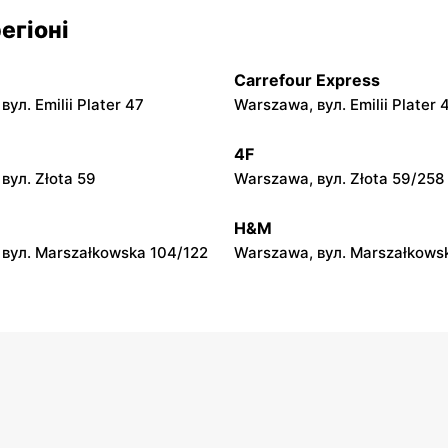
py
moje sklepy
егіоні
л. Zalesie 77
Kazimierza Wielka, вул. Kole
Carrefour Express
py
moje sklepy
ул. Emilii Plater 47
Warszawa, вул. Emilii Plater 
вул. Gumniska 157C
Iwierzyce, вул. Iwierzyce 152
4F
py
moje sklepy
вул. Złota 59
Warszawa, вул. Złota 59/258
ул. Pełkińska 147
Niebylec, вул. Niebylec 139
H&M
вул. Marszałkowska 104/122
Warszawa, вул. Marszałkows