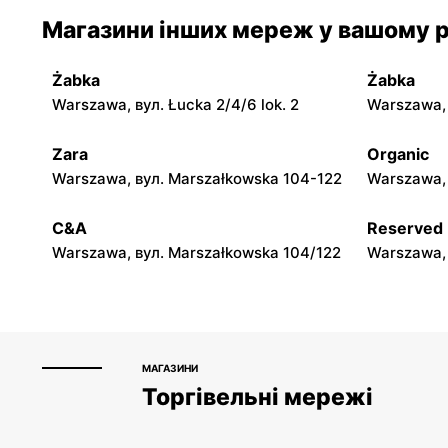
moje sklepy
moje skle
Магазини інших мереж у вашому р
Jadachy, вул. Jadachy 111
Jeżowe, ву
Żabka
Żabka
moje sklepy
moje skle
Warszawa, вул. Łucka 2/4/6 lok. 2
Warszawa, в
Górki, вул. Górki 71
Gumniska, 
Zara
Organic
moje sklepy
moje skle
Warszawa, вул. Marszałkowska 104-122
Warszawa, 
Hyżne, вул. Hyżne 100
Jarosław, в
C&A
Reserved
Warszawa, вул. Marszałkowska 104/122
Warszawa, 
МАГАЗИНИ
Торгівельні мережі