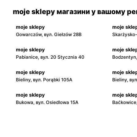
moje sklepy магазини у вашому рег
moje sklepy
moje skle
Gowarczów, вул. Giełzów 28B
Skarżysko-
moje sklepy
moje skle
Pabianice, вул. 20 Stycznia 40
Bodzentyn,
moje sklepy
moje skle
Bieliny, вул. Porąbki 105A
Bieliny, ву
moje sklepy
moje skle
Bukowa, вул. Osiedlowa 15A
Baćkowice,
moje sklepy
moje skle
Iwaniska, вул. Ujazdowska 5
Bogoria, в