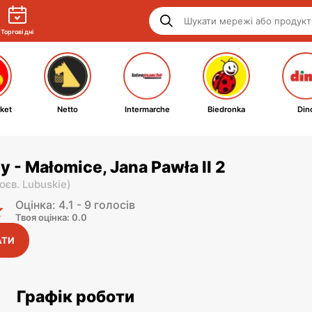
Торгові дні
ket
Netto
Intermarche
Biedronka
Din
y - Małomice, Jana Pawła II 2
оєв. Lubuskie
)
Оцінка: 4.1 - 9 голосів
Твоя оцінка: 0.0
АТИ
Графік роботи