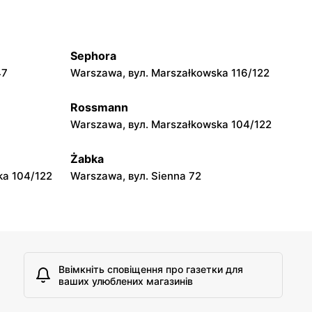
moje sklepy
jowa 15
Kamień, вул. Błonie 23
Sephora
moje sklepy
47
Warszawa, вул. Marszałkowska 116/122
A
Tczew, вул. Franciszka Żwirki 61
Rossmann
moje sklepy
Warszawa, вул. Marszałkowska 104/122
Opole, вул. Grudzicka 45
Żabka
ka 104/122
Warszawa, вул. Sienna 72
Ввімкніть сповіщення про газетки для
ваших улюблених магазинів