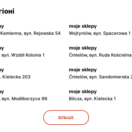
іоні
py
moje sklepy
Kamienna, вул. Rejowska 54
Wojtyniów, вул. Spacerowa 1
py
moje sklepy
 вул. Wzdół Kolonia 1
Ćmielów, вул. Ruda Kościeln
py
moje sklepy
л. Kielecka 203
Ćmielów, вул. Sandomierska
py
moje sklepy
 вул. Modliborzyce 96
Bilcza, вул. Kielecka 1
py
moje sklepy
БІЛЬШЕ
ул. Rynek 30
Gorzyce, вул. Szkolna 44