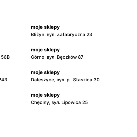
moje sklepy
Bliżyn, вул. Zafabryczna 23
moje sklepy
a 56B
Górno, вул. Bęczków 87
moje sklepy
 243
Daleszyce, вул. pl. Staszica 30
moje sklepy
Chęciny, вул. Lipowica 25
moje sklepy
Grębów, вул. Wydrza 180