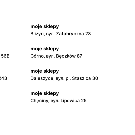
moje sklepy
Bliżyn, вул. Zafabryczna 23
moje sklepy
a 56B
Górno, вул. Bęczków 87
moje sklepy
 243
Daleszyce, вул. pl. Staszica 30
moje sklepy
Chęciny, вул. Lipowica 25
moje sklepy
Grębów, вул. Wydrza 180