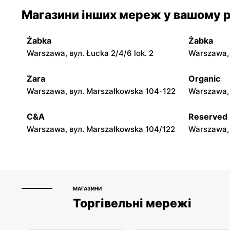
moje sklepy
moje skle
Магазини інших мереж у вашому р
Jadachy, вул. Jadachy 111
Jeżowe, ву
Żabka
Żabka
moje sklepy
moje skle
Warszawa, вул. Łucka 2/4/6 lok. 2
Warszawa, в
Górki, вул. Górki 71
Gumniska, 
Zara
Organic
moje sklepy
moje skle
Warszawa, вул. Marszałkowska 104-122
Warszawa, 
Hyżne, вул. Hyżne 100
Jarosław, в
C&A
Reserved
Warszawa, вул. Marszałkowska 104/122
Warszawa, 
МАГАЗИНИ
Торгівельні мережі