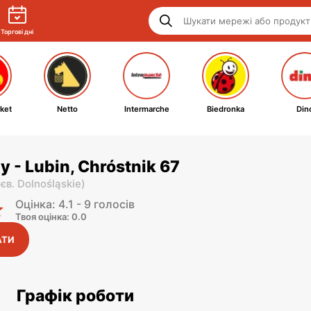
Торгові дні
ket
Netto
Intermarche
Biedronka
Din
y - Lubin, Chróstnik 67
єв. Dolnośląskie
)
Оцінка: 4.1 - 9 голосів
Твоя оцінка: 0.0
АТИ
Графік роботи