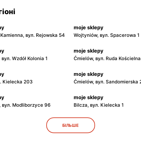
іоні
py
moje sklepy
Kamienna, вул. Rejowska 54
Wojtyniów, вул. Spacerowa 1
py
moje sklepy
 вул. Wzdół Kolonia 1
Ćmielów, вул. Ruda Kościeln
py
moje sklepy
л. Kielecka 203
Ćmielów, вул. Sandomierska
py
moje sklepy
 вул. Modliborzyce 96
Bilcza, вул. Kielecka 1
py
moje sklepy
БІЛЬШЕ
ул. Rynek 30
Gorzyce, вул. Szkolna 44