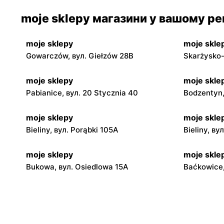
moje sklepy магазини у вашому рег
moje sklepy
moje skle
Gowarczów, вул. Giełzów 28B
Skarżysko-
moje sklepy
moje skle
Pabianice, вул. 20 Stycznia 40
Bodzentyn,
moje sklepy
moje skle
Bieliny, вул. Porąbki 105A
Bieliny, ву
moje sklepy
moje skle
Bukowa, вул. Osiedlowa 15A
Baćkowice,
moje sklepy
moje skle
Iwaniska, вул. Ujazdowska 5
Bogoria, в