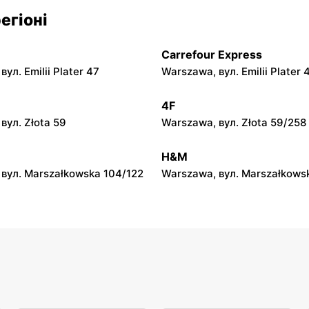
py
moje sklepy
егіоні
л. Zalesie 77
Kazimierza Wielka, вул. Kole
Carrefour Express
py
moje sklepy
ул. Emilii Plater 47
Warszawa, вул. Emilii Plater 
вул. Gumniska 157C
Iwierzyce, вул. Iwierzyce 152
4F
py
moje sklepy
вул. Złota 59
Warszawa, вул. Złota 59/258
ул. Pełkińska 147
Niebylec, вул. Niebylec 139
H&M
вул. Marszałkowska 104/122
Warszawa, вул. Marszałkows