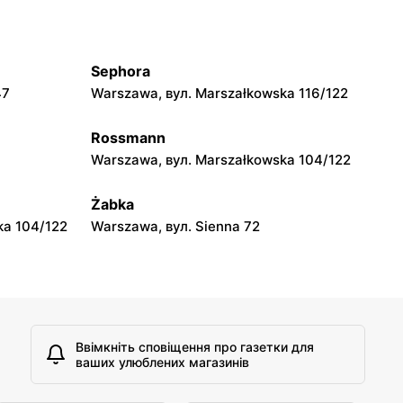
moje sklepy
jowa 15
Kamień, вул. Błonie 23
Sephora
moje sklepy
47
Warszawa, вул. Marszałkowska 116/122
A
Tczew, вул. Franciszka Żwirki 61
Rossmann
moje sklepy
Warszawa, вул. Marszałkowska 104/122
Opole, вул. Grudzicka 45
Żabka
ka 104/122
Warszawa, вул. Sienna 72
Ввімкніть сповіщення про газетки для
ваших улюблених магазинів