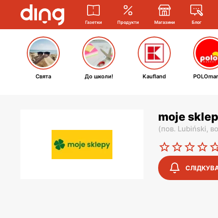
Газетки
Продукти
Магазини
Блог
Свята
До школи!
Kaufland
POLOmar
moje sklep
(
пов. Lubiński,
во
СЛІДКУВ