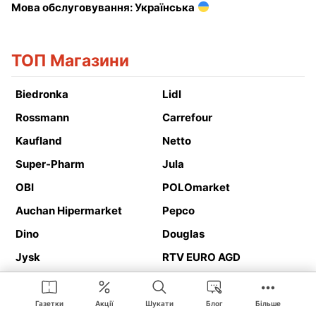
Мова обслуговування: Українська
ТОП Магазини
Biedronka
Lidl
Rossmann
Carrefour
Kaufland
Netto
Super-Pharm
Jula
OBI
POLOmarket
Auchan Hipermarket
Pepco
Dino
Douglas
Jysk
RTV EURO AGD
Action
Media Expert
Deichmann
Media Markt
Газетки
Акції
Шукати
Блог
Більше