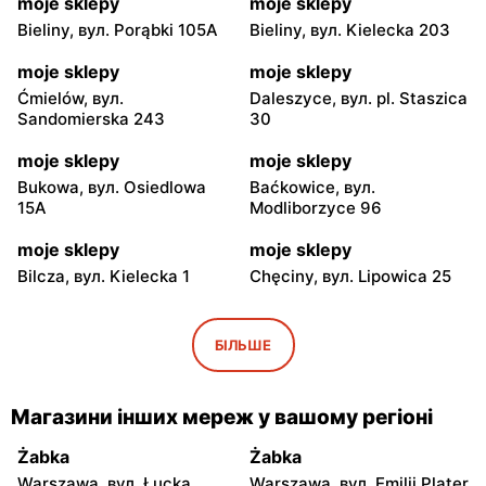
moje sklepy
moje sklepy
Bieliny, вул. Porąbki 105A
Bieliny, вул. Kielecka 203
moje sklepy
moje sklepy
Ćmielów, вул.
Daleszyce, вул. pl. Staszica
Sandomierska 243
30
moje sklepy
moje sklepy
Bukowa, вул. Osiedlowa
Baćkowice, вул.
15A
Modliborzyce 96
moje sklepy
moje sklepy
Bilcza, вул. Kielecka 1
Chęciny, вул. Lipowica 25
moje sklepy
moje sklepy
Iwaniska, вул. Ujazdowska
Bogoria, вул. Rynek 30
БІЛЬШЕ
5
moje sklepy
moje sklepy
Магазини інших мереж у вашому регіоні
Gorzyce, вул. Szkolna 44
Grębów, вул. Wydrza 180
Żabka
Żabka
moje sklepy
moje sklepy
Warszawa, вул. Łucka
Warszawa, вул. Emilii Plater