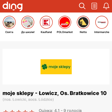
Свята
До школи!
Kaufland
POLOmarket
Netto
Intermarche
moje sklepy - Łowicz, Os. Bratkowice 10
(
пов. Łowicki,
воєв. Łódzkie
)
Оцінка: 4.1 - 9 голосів