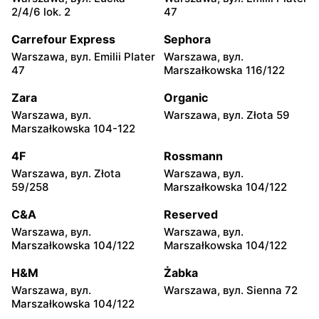
Jadachy, вул. Jadachy 111
Jeżowe, вул. Zalesie 77
2/4/6 lok. 2
47
moje sklepy
moje sklepy
Carrefour Express
Sephora
Kazimierza Wielka, вул.
Kamień, вул. Błonie 23
Warszawa, вул. Emilii Plater
Warszawa, вул.
Kolejowa 15
47
Marszałkowska 116/122
moje sklepy
moje sklepy
Zara
Organic
Górki, вул. Górki 71
Gumniska, вул. Gumniska
Warszawa, вул.
Warszawa, вул. Złota 59
157C
Marszałkowska 104-122
moje sklepy
moje sklepy
4F
Rossmann
Iwierzyce, вул. Iwierzyce
Tczew, вул. Franciszka
Warszawa, вул. Złota
Warszawa, вул.
152A
Żwirki 61
59/258
Marszałkowska 104/122
moje sklepy
moje sklepy
C&A
Reserved
Hyżne, вул. Hyżne 100
Jarosław, вул. Pełkińska
Warszawa, вул.
Warszawa, вул.
147
Marszałkowska 104/122
Marszałkowska 104/122
moje sklepy
moje sklepy
H&M
Żabka
Niebylec, вул. Niebylec 139
Opole, вул. Grudzicka 45
Warszawa, вул.
Warszawa, вул. Sienna 72
Marszałkowska 104/122