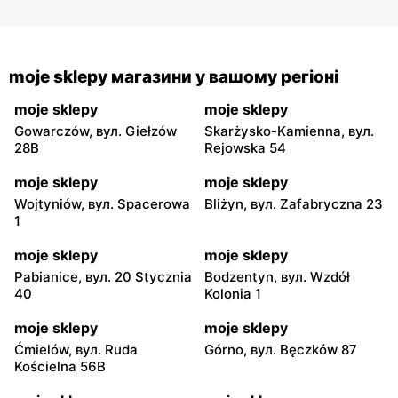
moje sklepy магазини у вашому регіоні
moje sklepy
moje sklepy
Gowarczów, вул. Giełzów
Skarżysko-Kamienna, вул.
28B
Rejowska 54
moje sklepy
moje sklepy
Wojtyniów, вул. Spacerowa
Bliżyn, вул. Zafabryczna 23
1
moje sklepy
moje sklepy
Pabianice, вул. 20 Stycznia
Bodzentyn, вул. Wzdół
40
Kolonia 1
moje sklepy
moje sklepy
Ćmielów, вул. Ruda
Górno, вул. Bęczków 87
Kościelna 56B