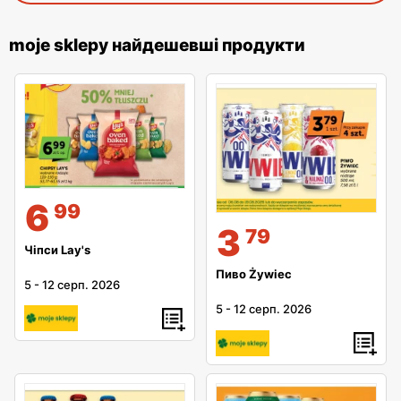
moje sklepy найдешевші продукти
6
99
3
79
Чіпси Lay's
Пиво Żywiec
5
-
12 серп. 2026
5
-
12 серп. 2026