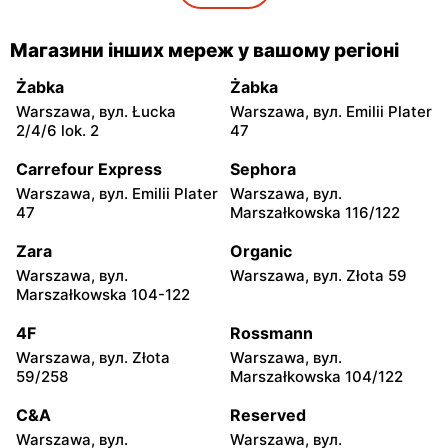
5
moje sklepy
moje sklepy
Магазини інших мереж у вашому регіоні
Gorzyce, вул. Szkolna 44
Grębów, вул. Wydrza 180
Żabka
Żabka
moje sklepy
moje sklepy
Warszawa, вул. Łucka
Warszawa, вул. Emilii Plater
Jadachy, вул. Jadachy 111
Jeżowe, вул. Zalesie 77
2/4/6 lok. 2
47
moje sklepy
moje sklepy
Carrefour Express
Sephora
Kazimierza Wielka, вул.
Kamień, вул. Błonie 23
Warszawa, вул. Emilii Plater
Warszawa, вул.
Kolejowa 15
47
Marszałkowska 116/122
moje sklepy
moje sklepy
Zara
Organic
Górki, вул. Górki 71
Gumniska, вул. Gumniska
Warszawa, вул.
Warszawa, вул. Złota 59
157C
Marszałkowska 104-122
moje sklepy
moje sklepy
4F
Rossmann
Iwierzyce, вул. Iwierzyce
Tczew, вул. Franciszka
Warszawa, вул. Złota
Warszawa, вул.
152A
Żwirki 61
59/258
Marszałkowska 104/122
moje sklepy
moje sklepy
C&A
Reserved
Hyżne, вул. Hyżne 100
Jarosław, вул. Pełkińska
Warszawa, вул.
Warszawa, вул.