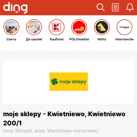
Свята
До школи!
Kaufland
POLOmarket
Netto
Intermarche
moje sklepy - Kwietniewo, Kwietniewo
200/1
(
пов. Elbląski,
воєв. Warmińsko-mazurskie
)