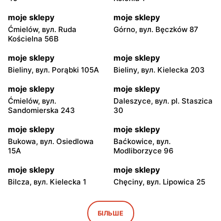
moje sklepy
moje sklepy
Ćmielów, вул. Ruda
Górno, вул. Bęczków 87
Kościelna 56B
moje sklepy
moje sklepy
Bieliny, вул. Porąbki 105A
Bieliny, вул. Kielecka 203
moje sklepy
moje sklepy
Ćmielów, вул.
Daleszyce, вул. pl. Staszica
Sandomierska 243
30
moje sklepy
moje sklepy
Bukowa, вул. Osiedlowa
Baćkowice, вул.
15A
Modliborzyce 96
moje sklepy
moje sklepy
Bilcza, вул. Kielecka 1
Chęciny, вул. Lipowica 25
moje sklepy
moje sklepy
Iwaniska, вул. Ujazdowska
Bogoria, вул. Rynek 30
БІЛЬШЕ