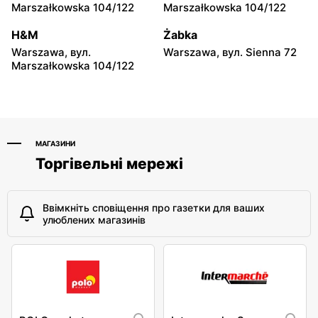
147
Marszałkowska 104/122
Marszałkowska 104/122
moje sklepy
moje sklepy
H&M
Żabka
Niebylec, вул. Niebylec 139
Opole, вул. Grudzicka 45
Warszawa, вул.
Warszawa, вул. Sienna 72
Marszałkowska 104/122
МАГАЗИНИ
Торгівельні мережі
Ввімкніть сповіщення про газетки для ваших
улюблених магазинів