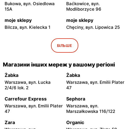
Bukowa, вул. Osiedlowa
Baćkowice, вул.
15A
Modliborzyce 96
moje sklepy
moje sklepy
Bilcza, вул. Kielecka 1
Chęciny, вул. Lipowica 25
moje sklepy
moje sklepy
Iwaniska, вул. Ujazdowska
Bogoria, вул. Rynek 30
БІЛЬШЕ
5
moje sklepy
moje sklepy
Магазини інших мереж у вашому регіоні
Gorzyce, вул. Szkolna 44
Grębów, вул. Wydrza 180
Żabka
Żabka
moje sklepy
moje sklepy
Warszawa, вул. Łucka
Warszawa, вул. Emilii Plater
Jadachy, вул. Jadachy 111
Jeżowe, вул. Zalesie 77
2/4/6 lok. 2
47
moje sklepy
moje sklepy
Carrefour Express
Sephora
Kazimierza Wielka, вул.
Kamień, вул. Błonie 23
Warszawa, вул. Emilii Plater
Warszawa, вул.
Kolejowa 15
47
Marszałkowska 116/122
moje sklepy
moje sklepy
Zara
Organic
Górki, вул. Górki 71
Gumniska, вул. Gumniska