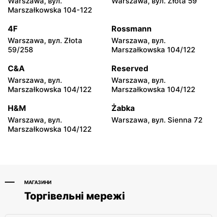
Warszawa, вул.
Warszawa, вул. Złota 59
157C
Marszałkowska 104-122
moje sklepy
moje sklepy
4F
Rossmann
Iwierzyce, вул. Iwierzyce
Tczew, вул. Franciszka
Warszawa, вул. Złota
Warszawa, вул.
152A
Żwirki 61
59/258
Marszałkowska 104/122
moje sklepy
moje sklepy
C&A
Reserved
Hyżne, вул. Hyżne 100
Jarosław, вул. Pełkińska
Warszawa, вул.
Warszawa, вул.
147
Marszałkowska 104/122
Marszałkowska 104/122
moje sklepy
moje sklepy
H&M
Żabka
Niebylec, вул. Niebylec 139
Opole, вул. Grudzicka 45
Warszawa, вул.
Warszawa, вул. Sienna 72
Marszałkowska 104/122
МАГАЗИНИ
Торгівельні мережі