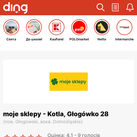
Свята
До школи!
Kaufland
POLOmarket
Netto
Intermarche
moje sklepy - Kotla, Głogówko 28
(
пов. Głogowski,
воєв. Dolnośląskie
)
Оцінка: 4.1 - 9 голосів