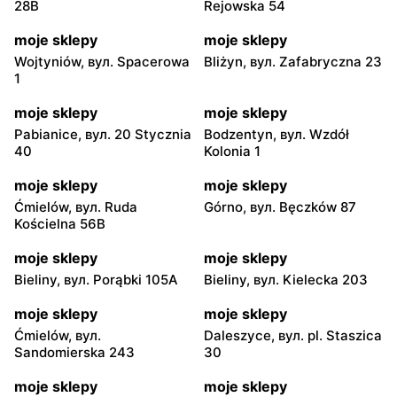
28B
Rejowska 54
moje sklepy
moje sklepy
Wojtyniów, вул. Spacerowa
Bliżyn, вул. Zafabryczna 23
1
moje sklepy
moje sklepy
Pabianice, вул. 20 Stycznia
Bodzentyn, вул. Wzdół
40
Kolonia 1
moje sklepy
moje sklepy
Ćmielów, вул. Ruda
Górno, вул. Bęczków 87
Kościelna 56B
moje sklepy
moje sklepy
Bieliny, вул. Porąbki 105A
Bieliny, вул. Kielecka 203
moje sklepy
moje sklepy
Ćmielów, вул.
Daleszyce, вул. pl. Staszica
Sandomierska 243
30
moje sklepy
moje sklepy