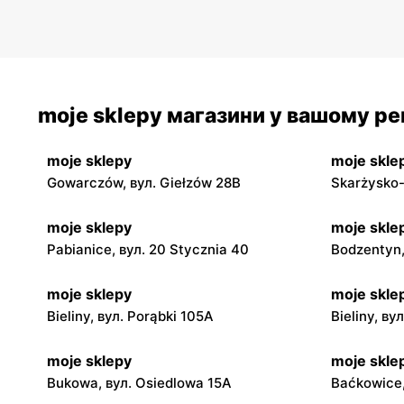
moje sklepy магазини у вашому рег
moje sklepy
moje skle
Gowarczów, вул. Giełzów 28B
Skarżysko-
moje sklepy
moje skle
Pabianice, вул. 20 Stycznia 40
Bodzentyn,
moje sklepy
moje skle
Bieliny, вул. Porąbki 105A
Bieliny, ву
moje sklepy
moje skle
Bukowa, вул. Osiedlowa 15A
Baćkowice,