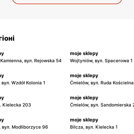
іоні
py
moje sklepy
Kamienna, вул. Rejowska 54
Wojtyniów, вул. Spacerowa 1
py
moje sklepy
 вул. Wzdół Kolonia 1
Ćmielów, вул. Ruda Kościeln
py
moje sklepy
л. Kielecka 203
Ćmielów, вул. Sandomierska
py
moje sklepy
 вул. Modliborzyce 96
Bilcza, вул. Kielecka 1