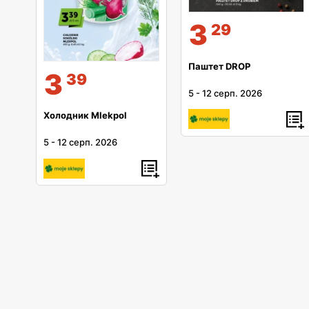
3
29
Паштет DROP
3
39
5
-
12 серп. 2026
Холодник Mlekpol
5
-
12 серп. 2026