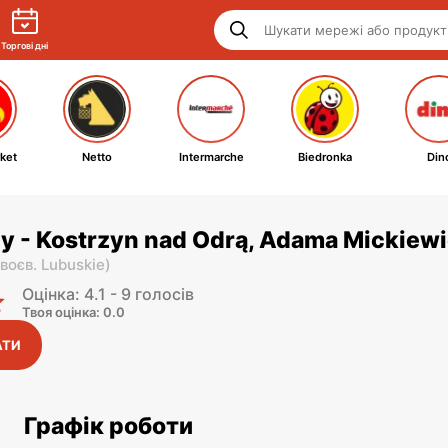
Торгові дні
ket
Netto
Intermarche
Biedronka
Din
y - Kostrzyn nad Odrą, Adama Mickiewi
воєв. Lubuskie
)
Оцінка: 4.1 - 9 голосів
Твоя оцінка: 0.0
АТИ
Графік роботи