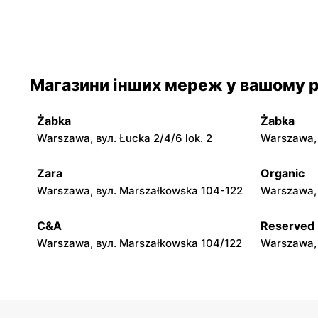
moje sklepy
moje skle
Iwaniska, вул. Ujazdowska 5
Bogoria, в
moje sklepy
moje skle
Магазини інших мереж у вашому р
Jadachy, вул. Jadachy 111
Jeżowe, ву
Żabka
Żabka
moje sklepy
moje skle
Warszawa, вул. Łucka 2/4/6 lok. 2
Warszawa, в
Górki, вул. Górki 71
Gumniska, 
Zara
Organic
moje sklepy
moje skle
Warszawa, вул. Marszałkowska 104-122
Warszawa, 
Hyżne, вул. Hyżne 100
Jarosław, в
C&A
Reserved
Warszawa, вул. Marszałkowska 104/122
Warszawa, 