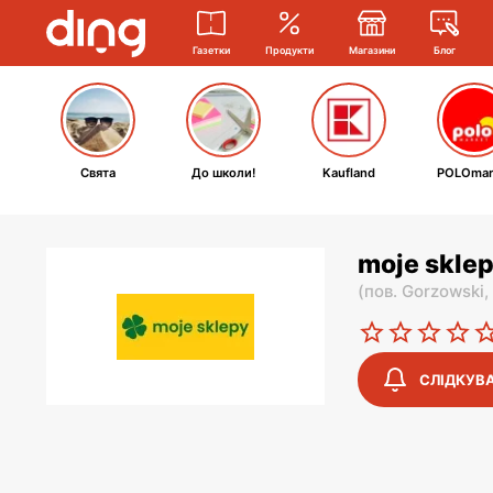
Газетки
Продукти
Магазини
Блог
Свята
До школи!
Kaufland
POLOmar
moje sklep
(
пов. Gorzowski,
СЛІДКУВ