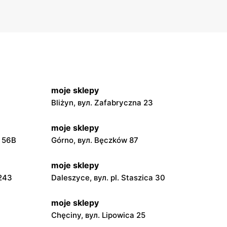
moje sklepy
Bliżyn, вул. Zafabryczna 23
moje sklepy
a 56B
Górno, вул. Bęczków 87
moje sklepy
 243
Daleszyce, вул. pl. Staszica 30
moje sklepy
Chęciny, вул. Lipowica 25