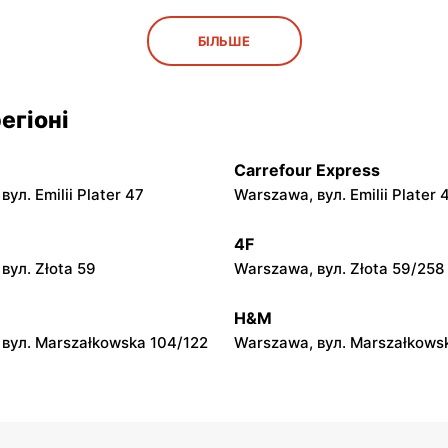
py
moje sklepy
БІЛЬШЕ
ул. Rynek 30
Gorzyce, вул. Szkolna 44
py
moje sklepy
егіоні
л. Zalesie 77
Kazimierza Wielka, вул. Kole
Carrefour Express
py
moje sklepy
ул. Emilii Plater 47
Warszawa, вул. Emilii Plater 
вул. Gumniska 157C
Iwierzyce, вул. Iwierzyce 152
4F
py
moje sklepy
вул. Złota 59
Warszawa, вул. Złota 59/258
ул. Pełkińska 147
Niebylec, вул. Niebylec 139
H&M
вул. Marszałkowska 104/122
Warszawa, вул. Marszałkows