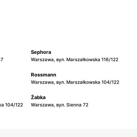
moje sklepy
Grębów, вул. Wydrza 180
moje sklepy
jowa 15
Kamień, вул. Błonie 23
Sephora
moje sklepy
47
Warszawa, вул. Marszałkowska 116/122
A
Tczew, вул. Franciszka Żwirki 61
Rossmann
moje sklepy
Warszawa, вул. Marszałkowska 104/122
Opole, вул. Grudzicka 45
Żabka
ka 104/122
Warszawa, вул. Sienna 72