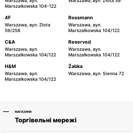
Warszawa, вул.
Warszawa, вул. Złota 59
157C
Marszałkowska 104-122
moje sklepy
moje sklepy
4F
Rossmann
Iwierzyce, вул. Iwierzyce
Tczew, вул. Franciszka
Warszawa, вул. Złota
Warszawa, вул.
152A
Żwirki 61
59/258
Marszałkowska 104/122
moje sklepy
moje sklepy
C&A
Reserved
Hyżne, вул. Hyżne 100
Jarosław, вул. Pełkińska
Warszawa, вул.
Warszawa, вул.
147
Marszałkowska 104/122
Marszałkowska 104/122
moje sklepy
moje sklepy
H&M
Żabka
Niebylec, вул. Niebylec 139
Opole, вул. Grudzicka 45
Warszawa, вул.
Warszawa, вул. Sienna 72
Marszałkowska 104/122
МАГАЗИНИ
Торгівельні мережі