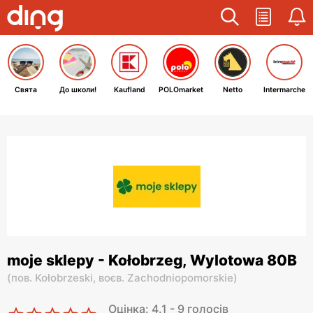
Свята
До школи!
Kaufland
POLOmarket
Netto
Intermarche
moje sklepy - Kołobrzeg, Wylotowa 80B
(
пов. Kołobrzeski,
воєв. Zachodniopomorskie
)
Оцінка: 4.1 - 9 голосів