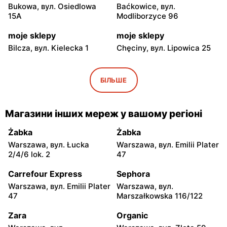
Bukowa, вул. Osiedlowa
Baćkowice, вул.
15A
Modliborzyce 96
moje sklepy
moje sklepy
Bilcza, вул. Kielecka 1
Chęciny, вул. Lipowica 25
moje sklepy
moje sklepy
Iwaniska, вул. Ujazdowska
Bogoria, вул. Rynek 30
БІЛЬШЕ
5
moje sklepy
moje sklepy
Магазини інших мереж у вашому регіоні
Gorzyce, вул. Szkolna 44
Grębów, вул. Wydrza 180
Żabka
Żabka
moje sklepy
moje sklepy
Warszawa, вул. Łucka
Warszawa, вул. Emilii Plater
Jadachy, вул. Jadachy 111
Jeżowe, вул. Zalesie 77
2/4/6 lok. 2
47
moje sklepy
moje sklepy
Carrefour Express
Sephora
Kazimierza Wielka, вул.
Kamień, вул. Błonie 23
Warszawa, вул. Emilii Plater
Warszawa, вул.
Kolejowa 15
47
Marszałkowska 116/122
moje sklepy
moje sklepy
Zara
Organic
Górki, вул. Górki 71
Gumniska, вул. Gumniska