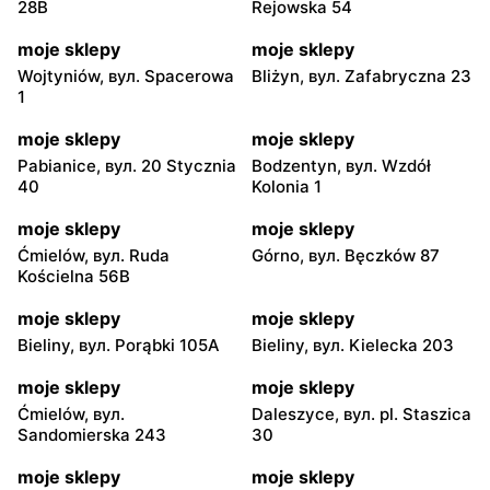
28B
Rejowska 54
moje sklepy
moje sklepy
Wojtyniów, вул. Spacerowa
Bliżyn, вул. Zafabryczna 23
1
moje sklepy
moje sklepy
Pabianice, вул. 20 Stycznia
Bodzentyn, вул. Wzdół
40
Kolonia 1
moje sklepy
moje sklepy
Ćmielów, вул. Ruda
Górno, вул. Bęczków 87
Kościelna 56B
moje sklepy
moje sklepy
Bieliny, вул. Porąbki 105A
Bieliny, вул. Kielecka 203
moje sklepy
moje sklepy
Ćmielów, вул.
Daleszyce, вул. pl. Staszica
Sandomierska 243
30
moje sklepy
moje sklepy