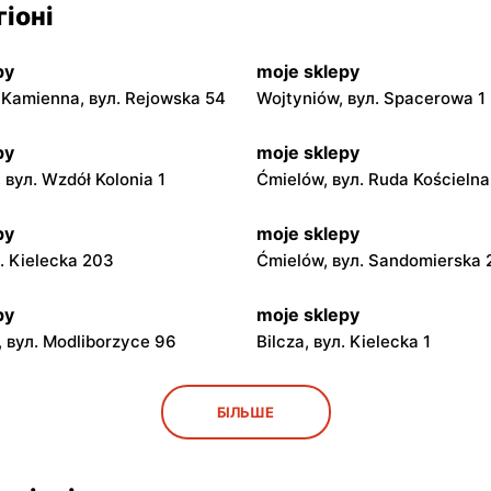
іоні
py
moje sklepy
Kamienna, вул. Rejowska 54
Wojtyniów, вул. Spacerowa 1
py
moje sklepy
 вул. Wzdół Kolonia 1
Ćmielów, вул. Ruda Kościeln
py
moje sklepy
л. Kielecka 203
Ćmielów, вул. Sandomierska
py
moje sklepy
 вул. Modliborzyce 96
Bilcza, вул. Kielecka 1
py
moje sklepy
БІЛЬШЕ
ул. Rynek 30
Gorzyce, вул. Szkolna 44
py
moje sklepy