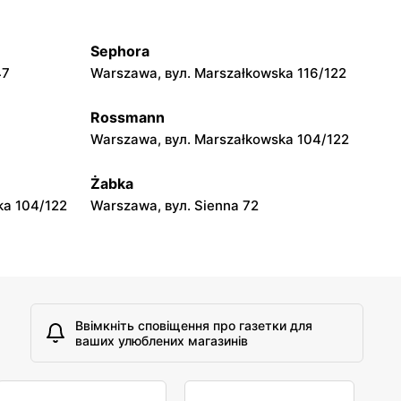
jowa 15
Kamień, вул. Błonie 23
Sephora
moje sklepy
47
Warszawa, вул. Marszałkowska 116/122
A
Tczew, вул. Franciszka Żwirki 61
Rossmann
moje sklepy
Warszawa, вул. Marszałkowska 104/122
Opole, вул. Grudzicka 45
Żabka
ka 104/122
Warszawa, вул. Sienna 72
Ввімкніть сповіщення про газетки для
ваших улюблених магазинів