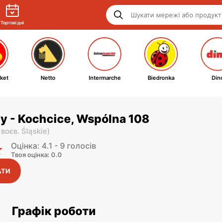
Торгові дні
ket
Netto
Intermarche
Biedronka
Din
y - Kochcice, Wspólna 108
,
воєв. Śląskie
)
Оцінка: 4.1 - 9 голосів
Твоя оцінка: 0.0
АТИ
Графік роботи