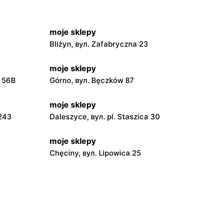
moje sklepy
Bliżyn, вул. Zafabryczna 23
moje sklepy
a 56B
Górno, вул. Bęczków 87
moje sklepy
 243
Daleszyce, вул. pl. Staszica 30
moje sklepy
Chęciny, вул. Lipowica 25
moje sklepy
Grębów, вул. Wydrza 180
moje sklepy