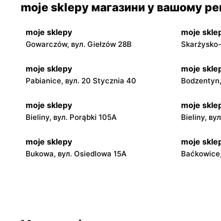
moje sklepy магазини у вашому рег
moje sklepy
moje skle
Gowarczów, вул. Giełzów 28B
Skarżysko-
moje sklepy
moje skle
Pabianice, вул. 20 Stycznia 40
Bodzentyn,
moje sklepy
moje skle
Bieliny, вул. Porąbki 105A
Bieliny, ву
moje sklepy
moje skle
Bukowa, вул. Osiedlowa 15A
Baćkowice,
moje sklepy
moje skle
Iwaniska, вул. Ujazdowska 5
Bogoria, в
moje sklepy
moje skle