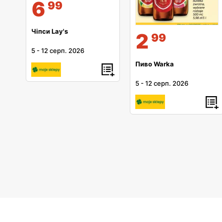
6
99
Чіпси Lay's
2
99
5
-
12 серп. 2026
Пиво Warka
5
-
12 серп. 2026