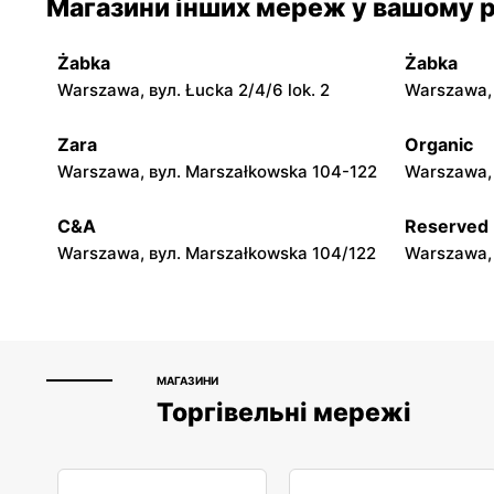
Магазини інших мереж у вашому р
Jadachy, вул. Jadachy 111
Jeżowe, ву
Żabka
Żabka
moje sklepy
moje skle
Warszawa, вул. Łucka 2/4/6 lok. 2
Warszawa, в
Górki, вул. Górki 71
Gumniska, 
Zara
Organic
moje sklepy
moje skle
Warszawa, вул. Marszałkowska 104-122
Warszawa, 
Hyżne, вул. Hyżne 100
Jarosław, в
C&A
Reserved
Warszawa, вул. Marszałkowska 104/122
Warszawa, 
МАГАЗИНИ
Торгівельні мережі