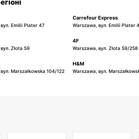
егіоні
л. Zalesie 77
Kazimierza Wielka, вул. Kole
Carrefour Express
py
moje sklepy
ул. Emilii Plater 47
Warszawa, вул. Emilii Plater 
вул. Gumniska 157C
Iwierzyce, вул. Iwierzyce 152
4F
py
moje sklepy
вул. Złota 59
Warszawa, вул. Złota 59/258
ул. Pełkińska 147
Niebylec, вул. Niebylec 139
H&M
вул. Marszałkowska 104/122
Warszawa, вул. Marszałkows