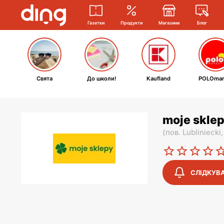
Газетки
Продукти
Магазини
Блог
Свята
До школи!
Kaufland
POLOmar
moje sklep
(
пов. Lubliniecki
СЛІДКУВ