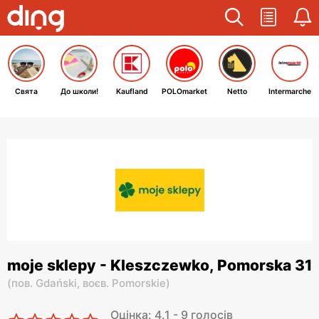
Свята
До школи!
Kaufland
POLOmarket
Netto
Intermarche
moje sklepy - Kleszczewko, Pomorska 31
(
пов. Gdański,
воєв. Pomorskie
)
Оцінка: 4.1 - 9 голосів