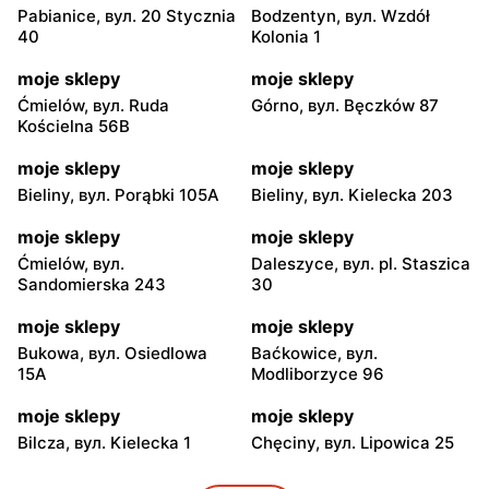
Pabianice, вул. 20 Stycznia
Bodzentyn, вул. Wzdół
40
Kolonia 1
moje sklepy
moje sklepy
Ćmielów, вул. Ruda
Górno, вул. Bęczków 87
Kościelna 56B
moje sklepy
moje sklepy
Bieliny, вул. Porąbki 105A
Bieliny, вул. Kielecka 203
moje sklepy
moje sklepy
Ćmielów, вул.
Daleszyce, вул. pl. Staszica
Sandomierska 243
30
moje sklepy
moje sklepy
Bukowa, вул. Osiedlowa
Baćkowice, вул.
15A
Modliborzyce 96
moje sklepy
moje sklepy
Bilcza, вул. Kielecka 1
Chęciny, вул. Lipowica 25
moje sklepy
moje sklepy