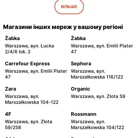
Iwaniska, вул. Ujazdowska
Bogoria, вул. Rynek 30
БІЛЬШЕ
5
moje sklepy
moje sklepy
Магазини інших мереж у вашому регіоні
Gorzyce, вул. Szkolna 44
Grębów, вул. Wydrza 180
Żabka
Żabka
moje sklepy
moje sklepy
Warszawa, вул. Łucka
Warszawa, вул. Emilii Plater
Jadachy, вул. Jadachy 111
Jeżowe, вул. Zalesie 77
2/4/6 lok. 2
47
moje sklepy
moje sklepy
Carrefour Express
Sephora
Kazimierza Wielka, вул.
Kamień, вул. Błonie 23
Warszawa, вул. Emilii Plater
Warszawa, вул.
Kolejowa 15
47
Marszałkowska 116/122
moje sklepy
moje sklepy
Zara
Organic
Górki, вул. Górki 71
Gumniska, вул. Gumniska
Warszawa, вул.
Warszawa, вул. Złota 59
157C
Marszałkowska 104-122
moje sklepy
moje sklepy
4F
Rossmann
Iwierzyce, вул. Iwierzyce
Tczew, вул. Franciszka
Warszawa, вул. Złota
Warszawa, вул.
152A
Żwirki 61
59/258
Marszałkowska 104/122