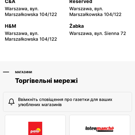
moje sklepy
moje sklepy
C&A
Reserved
Hyżne, вул. Hyżne 100
Jarosław, вул. Pełkińska
Warszawa, вул.
Warszawa, вул.
147
Marszałkowska 104/122
Marszałkowska 104/122
moje sklepy
moje sklepy
H&M
Żabka
Niebylec, вул. Niebylec 139
Opole, вул. Grudzicka 45
Warszawa, вул.
Warszawa, вул. Sienna 72
Marszałkowska 104/122
МАГАЗИНИ
Торгівельні мережі
Ввімкніть сповіщення про газетки для ваших
улюблених магазинів