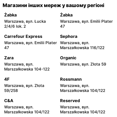
moje sklepy
moje sklepy
Магазини інших мереж у вашому регіоні
Gorzyce, вул. Szkolna 44
Grębów, вул. Wydrza 180
Żabka
Żabka
moje sklepy
moje sklepy
Warszawa, вул. Łucka
Warszawa, вул. Emilii Plater
Jadachy, вул. Jadachy 111
Jeżowe, вул. Zalesie 77
2/4/6 lok. 2
47
moje sklepy
moje sklepy
Carrefour Express
Sephora
Kazimierza Wielka, вул.
Kamień, вул. Błonie 23
Warszawa, вул. Emilii Plater
Warszawa, вул.
Kolejowa 15
47
Marszałkowska 116/122
moje sklepy
moje sklepy
Zara
Organic
Górki, вул. Górki 71
Gumniska, вул. Gumniska
Warszawa, вул.
Warszawa, вул. Złota 59
157C
Marszałkowska 104-122
moje sklepy
moje sklepy
4F
Rossmann
Iwierzyce, вул. Iwierzyce
Tczew, вул. Franciszka
Warszawa, вул. Złota
Warszawa, вул.
152A
Żwirki 61
59/258
Marszałkowska 104/122
moje sklepy
moje sklepy
C&A
Reserved
Hyżne, вул. Hyżne 100
Jarosław, вул. Pełkińska
Warszawa, вул.
Warszawa, вул.
147
Marszałkowska 104/122
Marszałkowska 104/122