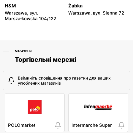
moje sklepy
moje sklepy
H&M
Żabka
Niebylec, вул. Niebylec 139
Opole, вул. Grudzicka 45
Warszawa, вул.
Warszawa, вул. Sienna 72
Marszałkowska 104/122
МАГАЗИНИ
Торгівельні мережі
Ввімкніть сповіщення про газетки для ваших
улюблених магазинів
POLOmarket
Intermarche Super