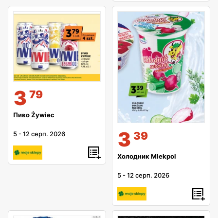
3
79
Пиво Żywiec
3
39
5
-
12 серп. 2026
Холодник Mlekpol
5
-
12 серп. 2026