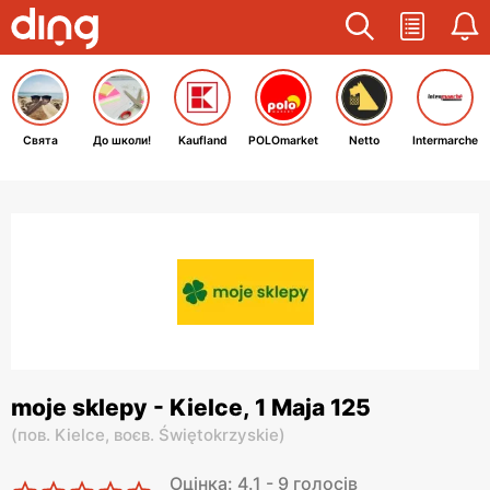
Свята
До школи!
Kaufland
POLOmarket
Netto
Intermarche
moje sklepy - Kielce, 1 Maja 125
(
пов. Kielce,
воєв. Świętokrzyskie
)
Оцінка: 4.1 - 9 голосів