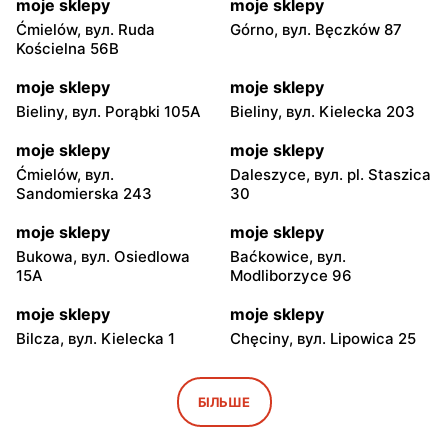
moje sklepy
moje sklepy
Ćmielów, вул. Ruda
Górno, вул. Bęczków 87
Kościelna 56B
moje sklepy
moje sklepy
Bieliny, вул. Porąbki 105A
Bieliny, вул. Kielecka 203
moje sklepy
moje sklepy
Ćmielów, вул.
Daleszyce, вул. pl. Staszica
Sandomierska 243
30
moje sklepy
moje sklepy
Bukowa, вул. Osiedlowa
Baćkowice, вул.
15A
Modliborzyce 96
moje sklepy
moje sklepy
Bilcza, вул. Kielecka 1
Chęciny, вул. Lipowica 25
moje sklepy
moje sklepy
Iwaniska, вул. Ujazdowska
Bogoria, вул. Rynek 30
БІЛЬШЕ
5