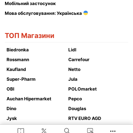
Мобільний застосунок
Мова обслуговування: Українська
ТОП Магазини
Biedronka
Lidl
Rossmann
Carrefour
Kaufland
Netto
Super-Pharm
Jula
OBI
POLOmarket
Auchan Hipermarket
Pepco
Dino
Douglas
Jysk
RTV EURO AGD
Action
Media Expert