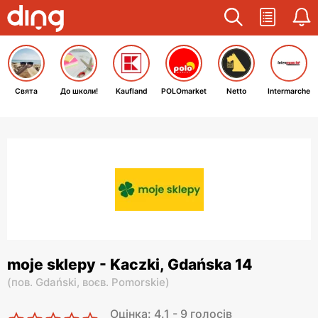
Свята
До школи!
Kaufland
POLOmarket
Netto
Intermarche
moje sklepy - Kaczki, Gdańska 14
(
пов. Gdański,
воєв. Pomorskie
)
Оцінка: 4.1 - 9 голосів