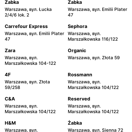
Żabka
Żabka
moje sklepy
moje sklepy
Warszawa, вул. Łucka
Warszawa, вул. Emilii Plater
Jadachy, вул. Jadachy 111
Jeżowe, вул. Zalesie 77
2/4/6 lok. 2
47
moje sklepy
moje sklepy
Carrefour Express
Sephora
Kazimierza Wielka, вул.
Kamień, вул. Błonie 23
Warszawa, вул. Emilii Plater
Warszawa, вул.
Kolejowa 15
47
Marszałkowska 116/122
moje sklepy
moje sklepy
Zara
Organic
Górki, вул. Górki 71
Gumniska, вул. Gumniska
Warszawa, вул.
Warszawa, вул. Złota 59
157C
Marszałkowska 104-122
moje sklepy
moje sklepy
4F
Rossmann
Iwierzyce, вул. Iwierzyce
Tczew, вул. Franciszka
Warszawa, вул. Złota
Warszawa, вул.
152A
Żwirki 61
59/258
Marszałkowska 104/122
moje sklepy
moje sklepy
C&A
Reserved
Hyżne, вул. Hyżne 100
Jarosław, вул. Pełkińska
Warszawa, вул.
Warszawa, вул.
147
Marszałkowska 104/122
Marszałkowska 104/122
moje sklepy
moje sklepy
H&M
Żabka
Niebylec, вул. Niebylec 139
Opole, вул. Grudzicka 45
Warszawa, вул.
Warszawa, вул. Sienna 72