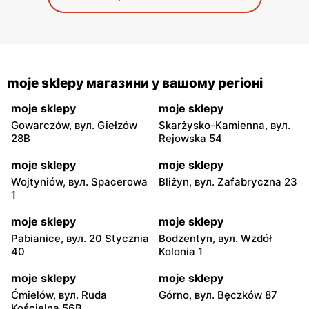
moje sklepy магазини у вашому регіоні
moje sklepy
moje sklepy
Gowarczów, вул. Giełzów
Skarżysko-Kamienna, вул.
28B
Rejowska 54
moje sklepy
moje sklepy
Wojtyniów, вул. Spacerowa
Bliżyn, вул. Zafabryczna 23
1
moje sklepy
moje sklepy
Pabianice, вул. 20 Stycznia
Bodzentyn, вул. Wzdół
40
Kolonia 1
moje sklepy
moje sklepy
Ćmielów, вул. Ruda
Górno, вул. Bęczków 87
Kościelna 56B