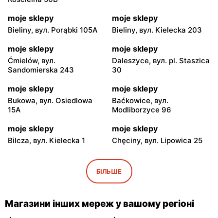
moje sklepy
moje sklepy
Bieliny, вул. Porąbki 105A
Bieliny, вул. Kielecka 203
moje sklepy
moje sklepy
Ćmielów, вул.
Daleszyce, вул. pl. Staszica
Sandomierska 243
30
moje sklepy
moje sklepy
Bukowa, вул. Osiedlowa
Baćkowice, вул.
15A
Modliborzyce 96
moje sklepy
moje sklepy
Bilcza, вул. Kielecka 1
Chęciny, вул. Lipowica 25
moje sklepy
moje sklepy
Iwaniska, вул. Ujazdowska
Bogoria, вул. Rynek 30
БІЛЬШЕ
5
moje sklepy
moje sklepy
Магазини інших мереж у вашому регіоні
Gorzyce, вул. Szkolna 44
Grębów, вул. Wydrza 180