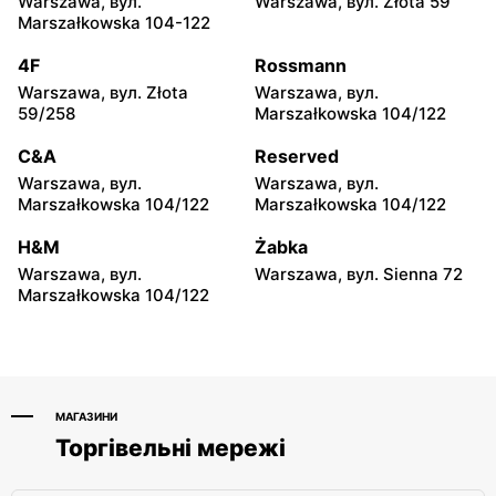
Warszawa, вул.
Warszawa, вул. Złota 59
157C
Marszałkowska 104-122
moje sklepy
moje sklepy
4F
Rossmann
Iwierzyce, вул. Iwierzyce
Tczew, вул. Franciszka
Warszawa, вул. Złota
Warszawa, вул.
152A
Żwirki 61
59/258
Marszałkowska 104/122
moje sklepy
moje sklepy
C&A
Reserved
Hyżne, вул. Hyżne 100
Jarosław, вул. Pełkińska
Warszawa, вул.
Warszawa, вул.
147
Marszałkowska 104/122
Marszałkowska 104/122
moje sklepy
moje sklepy
H&M
Żabka
Niebylec, вул. Niebylec 139
Opole, вул. Grudzicka 45
Warszawa, вул.
Warszawa, вул. Sienna 72
Marszałkowska 104/122
МАГАЗИНИ
Торгівельні мережі