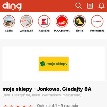
Свята
До школи!
Kaufland
POLOmarket
Netto
Intermarche
moje sklepy - Jonkowo, Giedajty 8A
(
пов. Olsztyński,
воєв. Warmińsko-mazurskie
)
Оцінка: 4.1 - 9 голосів