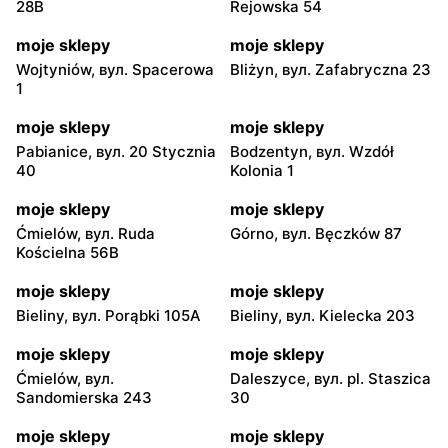
28B
Rejowska 54
moje sklepy
moje sklepy
Wojtyniów, вул. Spacerowa
Bliżyn, вул. Zafabryczna 23
1
moje sklepy
moje sklepy
Pabianice, вул. 20 Stycznia
Bodzentyn, вул. Wzdół
40
Kolonia 1
moje sklepy
moje sklepy
Ćmielów, вул. Ruda
Górno, вул. Bęczków 87
Kościelna 56B
moje sklepy
moje sklepy
Bieliny, вул. Porąbki 105A
Bieliny, вул. Kielecka 203
moje sklepy
moje sklepy
Ćmielów, вул.
Daleszyce, вул. pl. Staszica
Sandomierska 243
30
moje sklepy
moje sklepy