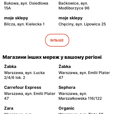
Bukowa, вул. Osiedlowa
Baćkowice, вул.
15A
Modliborzyce 96
moje sklepy
moje sklepy
Bilcza, вул. Kielecka 1
Chęciny, вул. Lipowica 25
moje sklepy
moje sklepy
Iwaniska, вул. Ujazdowska
Bogoria, вул. Rynek 30
БІЛЬШЕ
5
moje sklepy
moje sklepy
Магазини інших мереж у вашому регіоні
Gorzyce, вул. Szkolna 44
Grębów, вул. Wydrza 180
Żabka
Żabka
moje sklepy
moje sklepy
Warszawa, вул. Łucka
Warszawa, вул. Emilii Plater
Jadachy, вул. Jadachy 111
Jeżowe, вул. Zalesie 77
2/4/6 lok. 2
47
moje sklepy
moje sklepy
Carrefour Express
Sephora
Kazimierza Wielka, вул.
Kamień, вул. Błonie 23
Warszawa, вул. Emilii Plater
Warszawa, вул.
Kolejowa 15
47
Marszałkowska 116/122
moje sklepy
moje sklepy
Zara
Organic
Górki, вул. Górki 71
Gumniska, вул. Gumniska