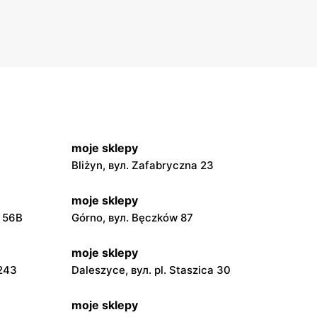
moje sklepy
Bliżyn, вул. Zafabryczna 23
moje sklepy
a 56B
Górno, вул. Bęczków 87
moje sklepy
 243
Daleszyce, вул. pl. Staszica 30
moje sklepy