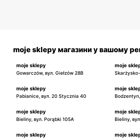
moje sklepy магазини у вашому рег
moje sklepy
moje skle
Gowarczów, вул. Giełzów 28B
Skarżysko-
moje sklepy
moje skle
Pabianice, вул. 20 Stycznia 40
Bodzentyn,
moje sklepy
moje skle
Bieliny, вул. Porąbki 105A
Bieliny, ву
moje sklepy
moje skle