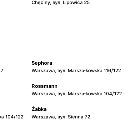
Chęciny, вул. Lipowica 25
moje sklepy
Grębów, вул. Wydrza 180
moje sklepy
jowa 15
Kamień, вул. Błonie 23
Sephora
moje sklepy
47
Warszawa, вул. Marszałkowska 116/122
A
Tczew, вул. Franciszka Żwirki 61
Rossmann
moje sklepy
Warszawa, вул. Marszałkowska 104/122
Opole, вул. Grudzicka 45
Żabka
ka 104/122
Warszawa, вул. Sienna 72