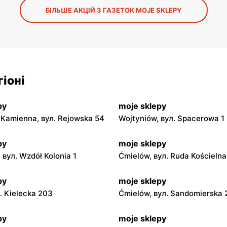
БІЛЬШЕ АКЦІЙ З ГАЗЕТОК MOJE SKLEPY
іоні
py
moje sklepy
Kamienna, вул. Rejowska 54
Wojtyniów, вул. Spacerowa 1
py
moje sklepy
 вул. Wzdół Kolonia 1
Ćmielów, вул. Ruda Kościeln
py
moje sklepy
л. Kielecka 203
Ćmielów, вул. Sandomierska
py
moje sklepy