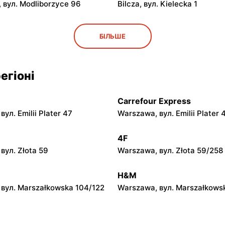
 вул. Modliborzyce 96
Bilcza, вул. Kielecka 1
py
moje sklepy
БІЛЬШЕ
ул. Rynek 30
Gorzyce, вул. Szkolna 44
py
moje sklepy
егіоні
л. Zalesie 77
Kazimierza Wielka, вул. Kole
Carrefour Express
py
moje sklepy
ул. Emilii Plater 47
Warszawa, вул. Emilii Plater 
вул. Gumniska 157C
Iwierzyce, вул. Iwierzyce 152
4F
py
moje sklepy
вул. Złota 59
Warszawa, вул. Złota 59/258
ул. Pełkińska 147
Niebylec, вул. Niebylec 139
H&M
вул. Marszałkowska 104/122
Warszawa, вул. Marszałkows