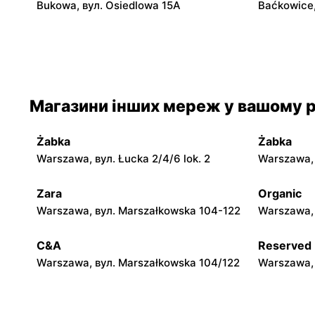
Bukowa, вул. Osiedlowa 15A
Baćkowice,
moje sklepy
moje skle
Iwaniska, вул. Ujazdowska 5
Bogoria, в
moje sklepy
moje skle
Магазини інших мереж у вашому р
Jadachy, вул. Jadachy 111
Jeżowe, ву
Żabka
Żabka
moje sklepy
moje skle
Warszawa, вул. Łucka 2/4/6 lok. 2
Warszawa, в
Górki, вул. Górki 71
Gumniska, 
Zara
Organic
moje sklepy
moje skle
Warszawa, вул. Marszałkowska 104-122
Warszawa, 
Hyżne, вул. Hyżne 100
Jarosław, в
C&A
Reserved
Warszawa, вул. Marszałkowska 104/122
Warszawa, 