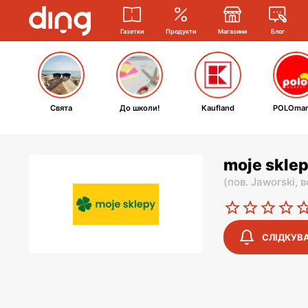
Газетки
Продукти
Магазини
Блог
Свята
До школи!
Kaufland
POLOmar
moje sklep
(
пов. Jaworski,
в
СЛІДКУВ