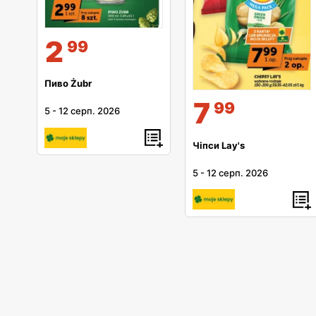
2
99
Пиво Żubr
7
99
5
-
12 серп. 2026
Чіпси Lay's
5
-
12 серп. 2026