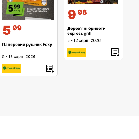
9
98
5
99
Дерев'яні брикети
express grill
5
-
12 серп. 2026
Паперовий рушник Foxy
5
-
12 серп. 2026