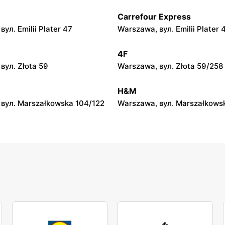
Carrefour Express
py
moje sklepy
ул. Emilii Plater 47
Warszawa, вул. Emilii Plater 
вул. Gumniska 157C
Iwierzyce, вул. Iwierzyce 152
4F
py
moje sklepy
вул. Złota 59
Warszawa, вул. Złota 59/258
ул. Pełkińska 147
Niebylec, вул. Niebylec 139
H&M
вул. Marszałkowska 104/122
Warszawa, вул. Marszałkows