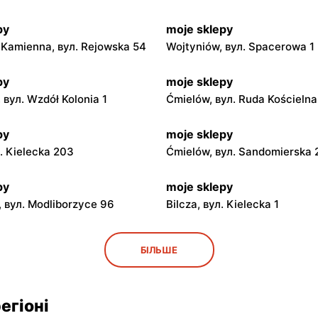
py
moje sklepy
Kamienna, вул. Rejowska 54
Wojtyniów, вул. Spacerowa 1
py
moje sklepy
 вул. Wzdół Kolonia 1
Ćmielów, вул. Ruda Kościeln
py
moje sklepy
л. Kielecka 203
Ćmielów, вул. Sandomierska
py
moje sklepy
 вул. Modliborzyce 96
Bilcza, вул. Kielecka 1
py
moje sklepy
БІЛЬШЕ
ул. Rynek 30
Gorzyce, вул. Szkolna 44
py
moje sklepy
егіоні
л. Zalesie 77
Kazimierza Wielka, вул. Kole