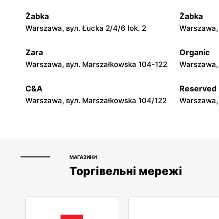
Żabka
Żabka
moje sklepy
moje skle
Warszawa, вул. Łucka 2/4/6 lok. 2
Warszawa, в
Górki, вул. Górki 71
Gumniska, 
Zara
Organic
moje sklepy
moje skle
Warszawa, вул. Marszałkowska 104-122
Warszawa, 
Hyżne, вул. Hyżne 100
Jarosław, в
C&A
Reserved
Warszawa, вул. Marszałkowska 104/122
Warszawa, 
МАГАЗИНИ
Торгівельні мережі