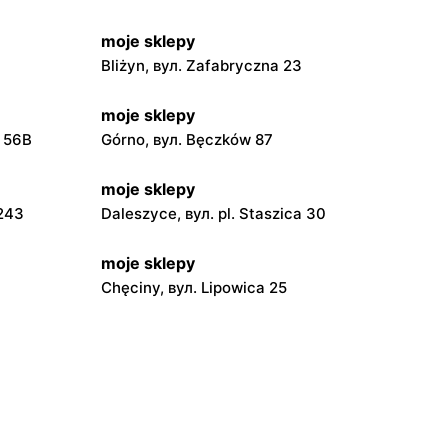
moje sklepy
Bliżyn, вул. Zafabryczna 23
moje sklepy
a 56B
Górno, вул. Bęczków 87
moje sklepy
 243
Daleszyce, вул. pl. Staszica 30
moje sklepy
Chęciny, вул. Lipowica 25
moje sklepy
Grębów, вул. Wydrza 180
moje sklepy
jowa 15
Kamień, вул. Błonie 23