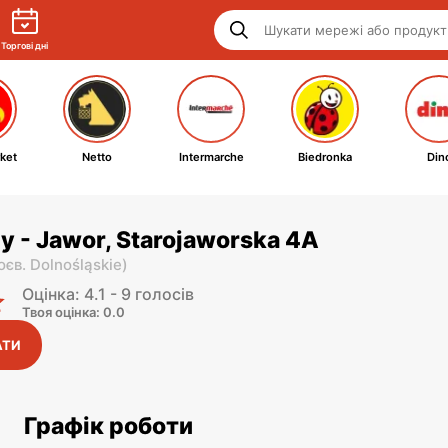
Торгові дні
ket
Netto
Intermarche
Biedronka
Din
y - Jawor, Starojaworska 4A
оєв. Dolnośląskie
)
Оцінка: 4.1 - 9 голосів
Твоя оцінка: 0.0
АТИ
Графік роботи