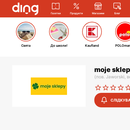
Газетки
Продукти
Магазини
Блог
Свята
До школи!
Kaufland
POLOmar
moje sklep
(
пов. Jaworski,
в
СЛІДКУВ