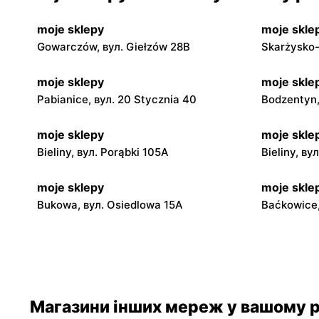
moje sklepy
moje skle
Gowarczów, вул. Giełzów 28B
Skarżysko-
moje sklepy
moje skle
Pabianice, вул. 20 Stycznia 40
Bodzentyn,
moje sklepy
moje skle
Bieliny, вул. Porąbki 105A
Bieliny, ву
moje sklepy
moje skle
Bukowa, вул. Osiedlowa 15A
Baćkowice,
moje sklepy
moje skle
Iwaniska, вул. Ujazdowska 5
Bogoria, в
moje sklepy
moje skle
Магазини інших мереж у вашому р
Jadachy, вул. Jadachy 111
Jeżowe, ву