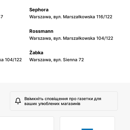
Sephora
moje sklepy
47
Warszawa, вул. Marszałkowska 116/122
A
Tczew, вул. Franciszka Żwirki 61
Rossmann
moje sklepy
Warszawa, вул. Marszałkowska 104/122
Opole, вул. Grudzicka 45
Żabka
ka 104/122
Warszawa, вул. Sienna 72
Ввімкніть сповіщення про газетки для
ваших улюблених магазинів