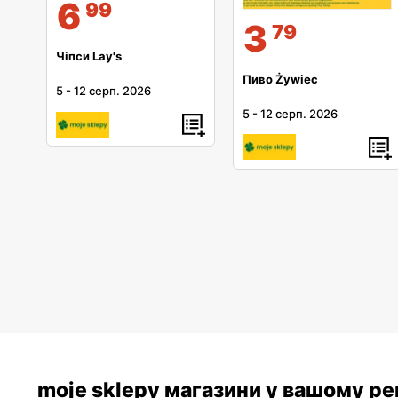
6
99
3
79
Чіпси Lay's
Пиво Żywiec
5
-
12 серп. 2026
5
-
12 серп. 2026
moje sklepy магазини у вашому рег