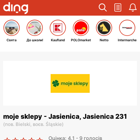
Свята
До школи!
Kaufland
POLOmarket
Netto
Intermarche
moje sklepy - Jasienica, Jasienica 231
(
пов. Bielski,
воєв. Śląskie
)
Оцінка: 4.1 - 9 голосів