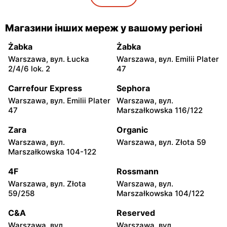
5
moje sklepy
moje sklepy
Магазини інших мереж у вашому регіоні
Gorzyce, вул. Szkolna 44
Grębów, вул. Wydrza 180
Żabka
Żabka
moje sklepy
moje sklepy
Warszawa, вул. Łucka
Warszawa, вул. Emilii Plater
Jadachy, вул. Jadachy 111
Jeżowe, вул. Zalesie 77
2/4/6 lok. 2
47
moje sklepy
moje sklepy
Carrefour Express
Sephora
Kazimierza Wielka, вул.
Kamień, вул. Błonie 23
Warszawa, вул. Emilii Plater
Warszawa, вул.
Kolejowa 15
47
Marszałkowska 116/122
moje sklepy
moje sklepy
Zara
Organic
Górki, вул. Górki 71
Gumniska, вул. Gumniska
Warszawa, вул.
Warszawa, вул. Złota 59
157C
Marszałkowska 104-122
moje sklepy
moje sklepy
4F
Rossmann
Iwierzyce, вул. Iwierzyce
Tczew, вул. Franciszka
Warszawa, вул. Złota
Warszawa, вул.
152A
Żwirki 61
59/258
Marszałkowska 104/122
moje sklepy
moje sklepy
C&A
Reserved
Hyżne, вул. Hyżne 100
Jarosław, вул. Pełkińska
Warszawa, вул.
Warszawa, вул.