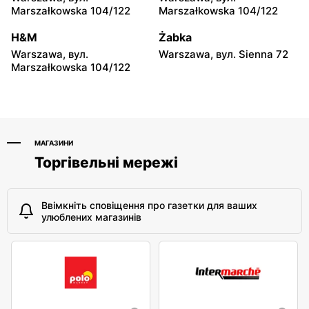
147
Marszałkowska 104/122
Marszałkowska 104/122
moje sklepy
moje sklepy
H&M
Żabka
Niebylec, вул. Niebylec 139
Opole, вул. Grudzicka 45
Warszawa, вул.
Warszawa, вул. Sienna 72
Marszałkowska 104/122
МАГАЗИНИ
Торгівельні мережі
Ввімкніть сповіщення про газетки для ваших
улюблених магазинів