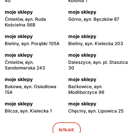
40
Kolonia 1
moje sklepy
moje sklepy
Ćmielów, вул. Ruda
Górno, вул. Bęczków 87
Kościelna 56B
moje sklepy
moje sklepy
Bieliny, вул. Porąbki 105A
Bieliny, вул. Kielecka 203
moje sklepy
moje sklepy
Ćmielów, вул.
Daleszyce, вул. pl. Staszica
Sandomierska 243
30
moje sklepy
moje sklepy
Bukowa, вул. Osiedlowa
Baćkowice, вул.
15A
Modliborzyce 96
moje sklepy
moje sklepy
Bilcza, вул. Kielecka 1
Chęciny, вул. Lipowica 25
moje sklepy
moje sklepy
Iwaniska, вул. Ujazdowska
Bogoria, вул. Rynek 30
БІЛЬШЕ