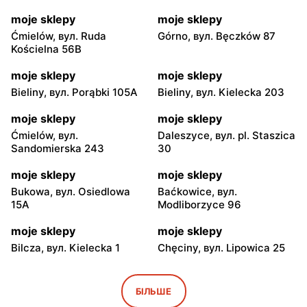
moje sklepy
moje sklepy
Ćmielów, вул. Ruda
Górno, вул. Bęczków 87
Kościelna 56B
moje sklepy
moje sklepy
Bieliny, вул. Porąbki 105A
Bieliny, вул. Kielecka 203
moje sklepy
moje sklepy
Ćmielów, вул.
Daleszyce, вул. pl. Staszica
Sandomierska 243
30
moje sklepy
moje sklepy
Bukowa, вул. Osiedlowa
Baćkowice, вул.
15A
Modliborzyce 96
moje sklepy
moje sklepy
Bilcza, вул. Kielecka 1
Chęciny, вул. Lipowica 25
moje sklepy
moje sklepy
Iwaniska, вул. Ujazdowska
Bogoria, вул. Rynek 30
БІЛЬШЕ
5