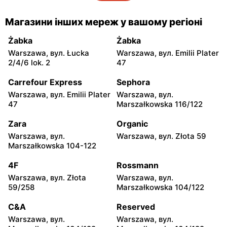
moje sklepy
moje sklepy
Магазини інших мереж у вашому регіоні
Gorzyce, вул. Szkolna 44
Grębów, вул. Wydrza 180
Żabka
Żabka
moje sklepy
moje sklepy
Warszawa, вул. Łucka
Warszawa, вул. Emilii Plater
Jadachy, вул. Jadachy 111
Jeżowe, вул. Zalesie 77
2/4/6 lok. 2
47
moje sklepy
moje sklepy
Carrefour Express
Sephora
Kazimierza Wielka, вул.
Kamień, вул. Błonie 23
Warszawa, вул. Emilii Plater
Warszawa, вул.
Kolejowa 15
47
Marszałkowska 116/122
moje sklepy
moje sklepy
Zara
Organic
Górki, вул. Górki 71
Gumniska, вул. Gumniska
Warszawa, вул.
Warszawa, вул. Złota 59
157C
Marszałkowska 104-122
moje sklepy
moje sklepy
4F
Rossmann
Iwierzyce, вул. Iwierzyce
Tczew, вул. Franciszka
Warszawa, вул. Złota
Warszawa, вул.
152A
Żwirki 61
59/258
Marszałkowska 104/122
moje sklepy
moje sklepy
C&A
Reserved
Hyżne, вул. Hyżne 100
Jarosław, вул. Pełkińska
Warszawa, вул.
Warszawa, вул.