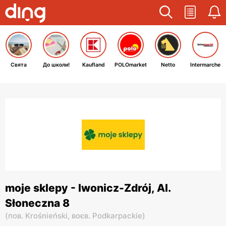
Свята
До школи!
Kaufland
POLOmarket
Netto
Intermarche
moje sklepy - Iwonicz-Zdrój, Al.
Słoneczna 8
(
пов. Krośnieński,
воєв. Podkarpackie
)