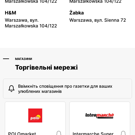
147
Marszałkowska 104/122
Marszałkowska 104/122
moje sklepy
moje sklepy
H&M
Żabka
Niebylec, вул. Niebylec 139
Opole, вул. Grudzicka 45
Warszawa, вул.
Warszawa, вул. Sienna 72
Marszałkowska 104/122
МАГАЗИНИ
Торгівельні мережі
Ввімкніть сповіщення про газетки для ваших
улюблених магазинів
POLOmarket
Intermarche Super