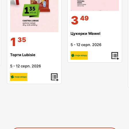
3
49
Цукерки Wawel
1
35
5
-
12 серп. 2026
Торти Lubisie
5
-
12 серп. 2026