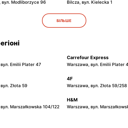
 вул. Modliborzyce 96
Bilcza, вул. Kielecka 1
py
moje sklepy
БІЛЬШЕ
ул. Rynek 30
Gorzyce, вул. Szkolna 44
py
moje sklepy
егіоні
л. Zalesie 77
Kazimierza Wielka, вул. Kole
Carrefour Express
py
moje sklepy
ул. Emilii Plater 47
Warszawa, вул. Emilii Plater 
вул. Gumniska 157C
Iwierzyce, вул. Iwierzyce 152
4F
py
moje sklepy
вул. Złota 59
Warszawa, вул. Złota 59/258
ул. Pełkińska 147
Niebylec, вул. Niebylec 139
H&M
вул. Marszałkowska 104/122
Warszawa, вул. Marszałkows