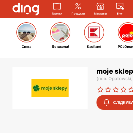
Газетки
Продукти
Магазини
Блог
Свята
До школи!
Kaufland
POLOmar
moje sklep
(
пов. Opatowski
СЛІДКУВ