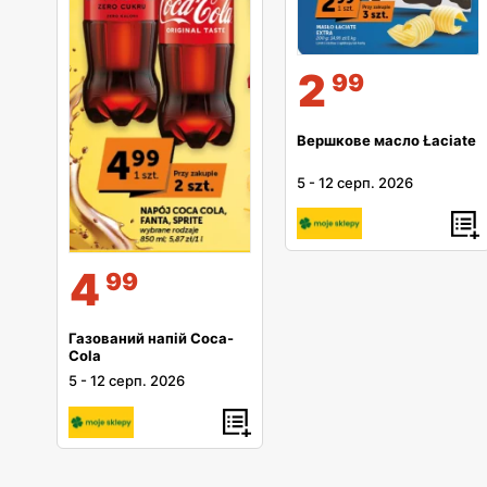
2
99
Вершкове масло Łaciate
5
-
12 серп. 2026
4
99
Газований напій Coca-
Cola
5
-
12 серп. 2026