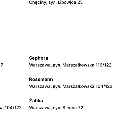
Chęciny, вул. Lipowica 25
moje sklepy
Grębów, вул. Wydrza 180
moje sklepy
jowa 15
Kamień, вул. Błonie 23
Sephora
moje sklepy
47
Warszawa, вул. Marszałkowska 116/122
A
Tczew, вул. Franciszka Żwirki 61
Rossmann
moje sklepy
Warszawa, вул. Marszałkowska 104/122
Opole, вул. Grudzicka 45
Żabka
ka 104/122
Warszawa, вул. Sienna 72