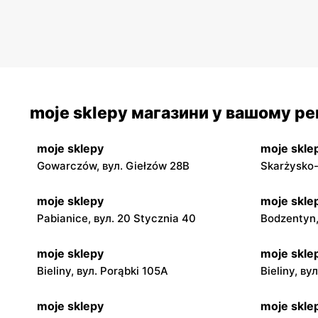
moje sklepy магазини у вашому рег
moje sklepy
moje skle
Gowarczów, вул. Giełzów 28B
Skarżysko-
moje sklepy
moje skle
Pabianice, вул. 20 Stycznia 40
Bodzentyn,
moje sklepy
moje skle
Bieliny, вул. Porąbki 105A
Bieliny, ву
moje sklepy
moje skle