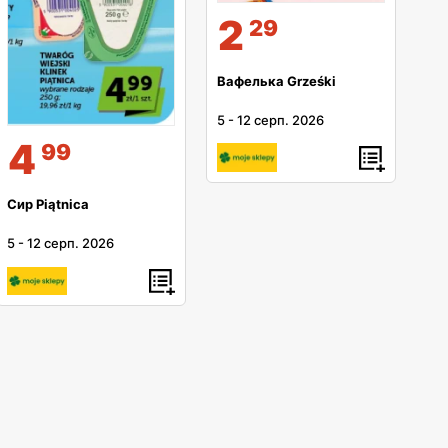
2
29
Вафелька Grześki
5
-
12 серп. 2026
4
99
Сир Piątnica
5
-
12 серп. 2026