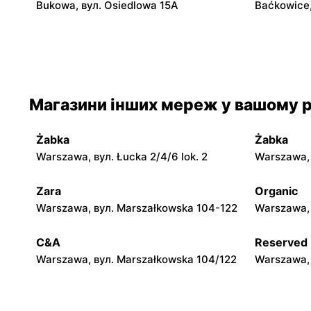
Bukowa, вул. Osiedlowa 15A
Baćkowice,
moje sklepy
moje skle
Iwaniska, вул. Ujazdowska 5
Bogoria, в
moje sklepy
moje skle
Магазини інших мереж у вашому р
Jadachy, вул. Jadachy 111
Jeżowe, ву
Żabka
Żabka
moje sklepy
moje skle
Warszawa, вул. Łucka 2/4/6 lok. 2
Warszawa, в
Górki, вул. Górki 71
Gumniska, 
Zara
Organic
moje sklepy
moje skle
Warszawa, вул. Marszałkowska 104-122
Warszawa, 
Hyżne, вул. Hyżne 100
Jarosław, в
C&A
Reserved
Warszawa, вул. Marszałkowska 104/122
Warszawa, 