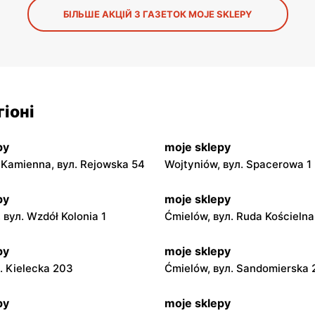
БІЛЬШЕ АКЦІЙ З ГАЗЕТОК MOJE SKLEPY
іоні
py
moje sklepy
Kamienna, вул. Rejowska 54
Wojtyniów, вул. Spacerowa 1
py
moje sklepy
 вул. Wzdół Kolonia 1
Ćmielów, вул. Ruda Kościeln
py
moje sklepy
л. Kielecka 203
Ćmielów, вул. Sandomierska
py
moje sklepy