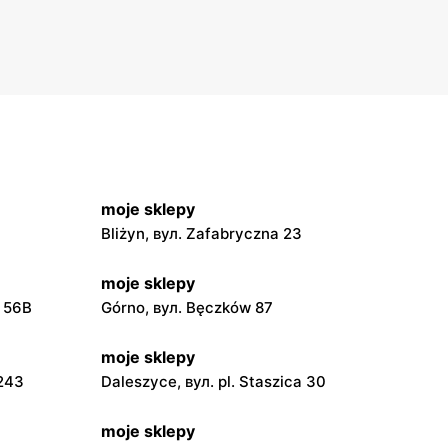
moje sklepy
Bliżyn, вул. Zafabryczna 23
moje sklepy
a 56B
Górno, вул. Bęczków 87
moje sklepy
 243
Daleszyce, вул. pl. Staszica 30
moje sklepy