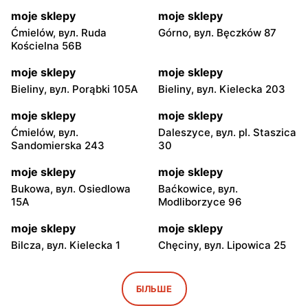
moje sklepy
moje sklepy
Ćmielów, вул. Ruda
Górno, вул. Bęczków 87
Kościelna 56B
moje sklepy
moje sklepy
Bieliny, вул. Porąbki 105A
Bieliny, вул. Kielecka 203
moje sklepy
moje sklepy
Ćmielów, вул.
Daleszyce, вул. pl. Staszica
Sandomierska 243
30
moje sklepy
moje sklepy
Bukowa, вул. Osiedlowa
Baćkowice, вул.
15A
Modliborzyce 96
moje sklepy
moje sklepy
Bilcza, вул. Kielecka 1
Chęciny, вул. Lipowica 25
moje sklepy
moje sklepy
Iwaniska, вул. Ujazdowska
Bogoria, вул. Rynek 30
БІЛЬШЕ
5