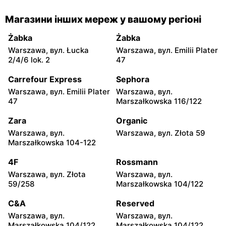
moje sklepy
moje sklepy
Магазини інших мереж у вашому регіоні
Gorzyce, вул. Szkolna 44
Grębów, вул. Wydrza 180
Żabka
Żabka
moje sklepy
moje sklepy
Warszawa, вул. Łucka
Warszawa, вул. Emilii Plater
Jadachy, вул. Jadachy 111
Jeżowe, вул. Zalesie 77
2/4/6 lok. 2
47
moje sklepy
moje sklepy
Carrefour Express
Sephora
Kazimierza Wielka, вул.
Kamień, вул. Błonie 23
Warszawa, вул. Emilii Plater
Warszawa, вул.
Kolejowa 15
47
Marszałkowska 116/122
moje sklepy
moje sklepy
Zara
Organic
Górki, вул. Górki 71
Gumniska, вул. Gumniska
Warszawa, вул.
Warszawa, вул. Złota 59
157C
Marszałkowska 104-122
moje sklepy
moje sklepy
4F
Rossmann
Iwierzyce, вул. Iwierzyce
Tczew, вул. Franciszka
Warszawa, вул. Złota
Warszawa, вул.
152A
Żwirki 61
59/258
Marszałkowska 104/122
moje sklepy
moje sklepy
C&A
Reserved
Hyżne, вул. Hyżne 100
Jarosław, вул. Pełkińska
Warszawa, вул.
Warszawa, вул.
147
Marszałkowska 104/122
Marszałkowska 104/122