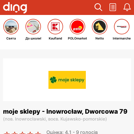
Свята
До школи!
Kaufland
POLOmarket
Netto
Intermarche
moje sklepy - Inowrocław, Dworcowa 79
(
пов. Inowrocławski,
воєв. Kujawsko-pomorskie
)
Оцінка: 4.1 - 9 голосів