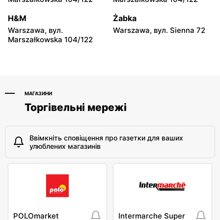
moje sklepy
moje sklepy
H&M
Żabka
Niebylec, вул. Niebylec 139
Opole, вул. Grudzicka 45
Warszawa, вул.
Warszawa, вул. Sienna 72
Marszałkowska 104/122
МАГАЗИНИ
Торгівельні мережі
Ввімкніть сповіщення про газетки для ваших
улюблених магазинів
POLOmarket
Intermarche Super