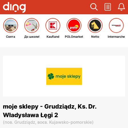
Свята
До школи!
Kaufland
POLOmarket
Netto
Intermarche
moje sklepy - Grudziądz, Ks. Dr.
Władysława Łęgi 2
(
пов. Grudziądz,
воєв. Kujawsko-pomorskie
)