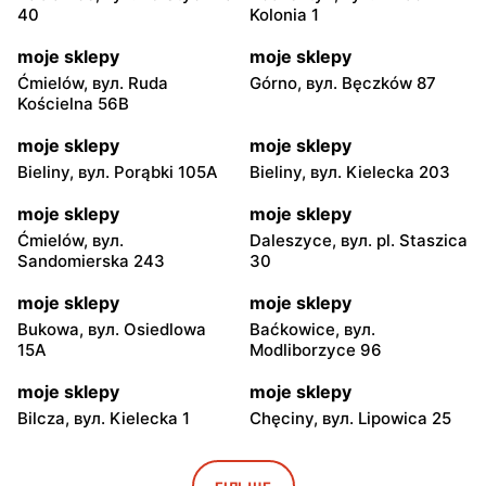
40
Kolonia 1
moje sklepy
moje sklepy
Ćmielów, вул. Ruda
Górno, вул. Bęczków 87
Kościelna 56B
moje sklepy
moje sklepy
Bieliny, вул. Porąbki 105A
Bieliny, вул. Kielecka 203
moje sklepy
moje sklepy
Ćmielów, вул.
Daleszyce, вул. pl. Staszica
Sandomierska 243
30
moje sklepy
moje sklepy
Bukowa, вул. Osiedlowa
Baćkowice, вул.
15A
Modliborzyce 96
moje sklepy
moje sklepy
Bilcza, вул. Kielecka 1
Chęciny, вул. Lipowica 25
moje sklepy
moje sklepy