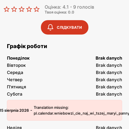
Оцінка: 4.1 - 9 голосів
Твоя оцінка: 0.0
СЛІДКУВАТИ
Графік роботи
Понеділок
Brak danych
Вівторок
Brak danych
Середа
Brak danych
Четвер
Brak danych
П'ятниця
Brak danych
Субота
Brak danych
Translation missing:
-
15 sierpnia 2026
pl.calendar.wniebowzi_cie_naj_wi_tszej_maryi_pann
Неділя
Brak danych