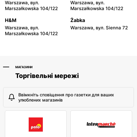
Hyżne, вул. Hyżne 100
Jarosław, вул. Pełkińska
Warszawa, вул.
Warszawa, вул.
147
Marszałkowska 104/122
Marszałkowska 104/122
moje sklepy
moje sklepy
H&M
Żabka
Niebylec, вул. Niebylec 139
Opole, вул. Grudzicka 45
Warszawa, вул.
Warszawa, вул. Sienna 72
Marszałkowska 104/122
МАГАЗИНИ
Торгівельні мережі
Ввімкніть сповіщення про газетки для ваших
улюблених магазинів