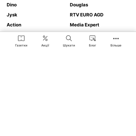
Dino
Douglas
Jysk
RTV EURO AGD
Action
Media Expert
Deichmann
Media Markt
Газетки
Акції
Шукати
Блог
Більше
Ding.pl це веб-сайт, що представляє
рекламні газетки
та
каталоги
магазинів і великих торгових мереж. Завдяки
геолокалізації ви в першу чергу отримуватимете пропозиції від
магазинів, розташованих у безпосередній близькості від вас.
Крім того, на сайті ви знайдете адреси магазинів, тож зможете
легко знайти свій улюблений магазин під час подорожі.
На нашому сайті ви знайдете найкращі
акції
і
пропозиції
з
магазинів усієї Польщі. Завдяки Ding.pl ви можете легко
порівнювати ціни в різних магазинах і планувати розумно
покупки в Польщі
. Хочеш дешево купити
цукор
або
паркет
?
Купити
велосипед
в подарунок? Спробувати
пиво
в гарній ціні?
З Ding.pl це дуже просто! Ви отримаєте від нас нову рекламну
газетку магазину:
Lіdl
, Bіedronka,
Medіa Markt
або
Leroy Merlіn
.
Вас не цікавлять всі
акційні продукти
? Хочете отримувати
інформацію тільки від обраних мереж? Шукаєте
товар за
найкращою ціною
? З Ding.pl
робити покупки легко і приємно
!