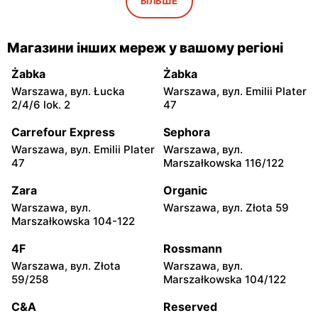
Iwaniska, вул. Ujazdowska
Bogoria, вул. Rynek 30
БІЛЬШЕ
5
moje sklepy
moje sklepy
Магазини інших мереж у вашому регіоні
Gorzyce, вул. Szkolna 44
Grębów, вул. Wydrza 180
Żabka
Żabka
moje sklepy
moje sklepy
Warszawa, вул. Łucka
Warszawa, вул. Emilii Plater
Jadachy, вул. Jadachy 111
Jeżowe, вул. Zalesie 77
2/4/6 lok. 2
47
moje sklepy
moje sklepy
Carrefour Express
Sephora
Kazimierza Wielka, вул.
Kamień, вул. Błonie 23
Warszawa, вул. Emilii Plater
Warszawa, вул.
Kolejowa 15
47
Marszałkowska 116/122
moje sklepy
moje sklepy
Zara
Organic
Górki, вул. Górki 71
Gumniska, вул. Gumniska
Warszawa, вул.
Warszawa, вул. Złota 59
157C
Marszałkowska 104-122
moje sklepy
moje sklepy
4F
Rossmann
Iwierzyce, вул. Iwierzyce
Tczew, вул. Franciszka
Warszawa, вул. Złota
Warszawa, вул.
152A
Żwirki 61
59/258
Marszałkowska 104/122
moje sklepy
moje sklepy
C&A
Reserved