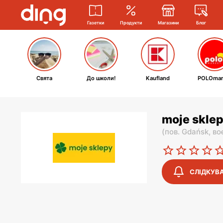
Газетки
Продукти
Магазини
Блог
Свята
До школи!
Kaufland
POLOmar
moje sklep
(
пов. Gdańsk,
во
СЛІДКУВ