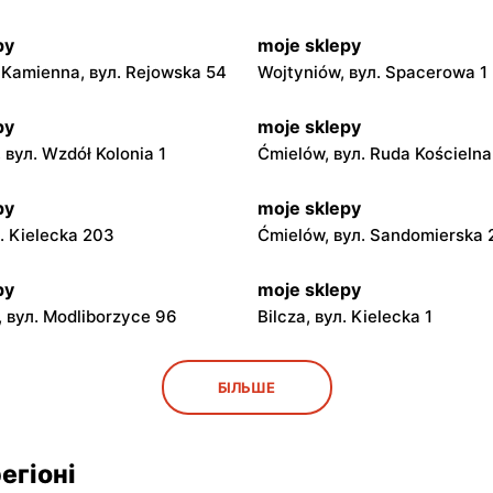
py
moje sklepy
Kamienna, вул. Rejowska 54
Wojtyniów, вул. Spacerowa 1
py
moje sklepy
 вул. Wzdół Kolonia 1
Ćmielów, вул. Ruda Kościeln
py
moje sklepy
л. Kielecka 203
Ćmielów, вул. Sandomierska
py
moje sklepy
 вул. Modliborzyce 96
Bilcza, вул. Kielecka 1
py
moje sklepy
БІЛЬШЕ
ул. Rynek 30
Gorzyce, вул. Szkolna 44
py
moje sklepy
егіоні
л. Zalesie 77
Kazimierza Wielka, вул. Kole