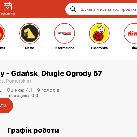
Торгові дні
ket
Netto
Intermarche
Biedronka
Din
y - Gdańsk, Długie Ogrody 57
єв. Pomorskie
)
Оцінка: 4.1 - 9 голосів
Твоя оцінка: 0.0
АТИ
Графік роботи