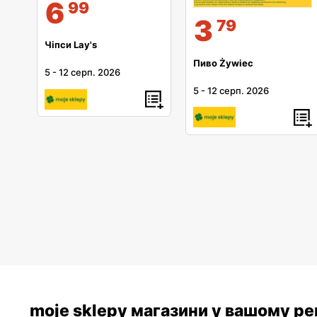
6
99
3
79
Чіпси Lay's
Пиво Żywiec
5
-
12 серп. 2026
5
-
12 серп. 2026
moje sklepy магазини у вашому рег