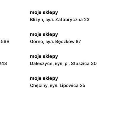
moje sklepy
Bliżyn, вул. Zafabryczna 23
moje sklepy
a 56B
Górno, вул. Bęczków 87
moje sklepy
 243
Daleszyce, вул. pl. Staszica 30
moje sklepy
Chęciny, вул. Lipowica 25
moje sklepy
Grębów, вул. Wydrza 180
moje sklepy
jowa 15
Kamień, вул. Błonie 23