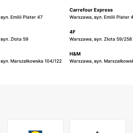
Carrefour Express
py
moje sklepy
ул. Emilii Plater 47
Warszawa, вул. Emilii Plater 
вул. Gumniska 157C
Iwierzyce, вул. Iwierzyce 152
4F
py
moje sklepy
вул. Złota 59
Warszawa, вул. Złota 59/258
ул. Pełkińska 147
Niebylec, вул. Niebylec 139
H&M
вул. Marszałkowska 104/122
Warszawa, вул. Marszałkows