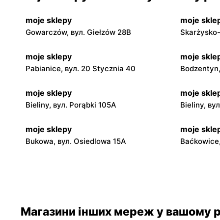
moje sklepy
moje skle
Gowarczów, вул. Giełzów 28B
Skarżysko-
moje sklepy
moje skle
Pabianice, вул. 20 Stycznia 40
Bodzentyn,
moje sklepy
moje skle
Bieliny, вул. Porąbki 105A
Bieliny, ву
moje sklepy
moje skle
Bukowa, вул. Osiedlowa 15A
Baćkowice,
moje sklepy
moje skle
Iwaniska, вул. Ujazdowska 5
Bogoria, в
moje sklepy
moje skle
Магазини інших мереж у вашому р
Jadachy, вул. Jadachy 111
Jeżowe, ву