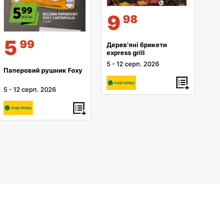
9
98
5
99
Дерев'яні брикети
express grill
5
-
12 серп. 2026
Паперовий рушник Foxy
5
-
12 серп. 2026