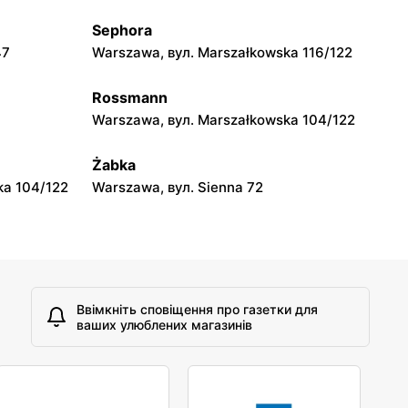
Sephora
moje sklepy
47
Warszawa, вул. Marszałkowska 116/122
A
Tczew, вул. Franciszka Żwirki 61
Rossmann
moje sklepy
Warszawa, вул. Marszałkowska 104/122
Opole, вул. Grudzicka 45
Żabka
ka 104/122
Warszawa, вул. Sienna 72
Ввімкніть сповіщення про газетки для
ваших улюблених магазинів