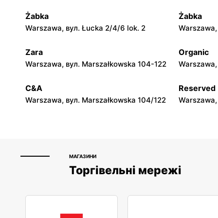
Żabka
Żabka
moje sklepy
moje skle
Warszawa, вул. Łucka 2/4/6 lok. 2
Warszawa, в
Górki, вул. Górki 71
Gumniska, 
Zara
Organic
moje sklepy
moje skle
Warszawa, вул. Marszałkowska 104-122
Warszawa, 
Hyżne, вул. Hyżne 100
Jarosław, в
C&A
Reserved
Warszawa, вул. Marszałkowska 104/122
Warszawa, 
МАГАЗИНИ
Торгівельні мережі