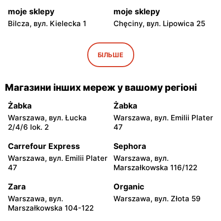
moje sklepy
moje sklepy
Bilcza, вул. Kielecka 1
Chęciny, вул. Lipowica 25
moje sklepy
moje sklepy
Iwaniska, вул. Ujazdowska
Bogoria, вул. Rynek 30
БІЛЬШЕ
5
moje sklepy
moje sklepy
Магазини інших мереж у вашому регіоні
Gorzyce, вул. Szkolna 44
Grębów, вул. Wydrza 180
Żabka
Żabka
moje sklepy
moje sklepy
Warszawa, вул. Łucka
Warszawa, вул. Emilii Plater
Jadachy, вул. Jadachy 111
Jeżowe, вул. Zalesie 77
2/4/6 lok. 2
47
moje sklepy
moje sklepy
Carrefour Express
Sephora
Kazimierza Wielka, вул.
Kamień, вул. Błonie 23
Warszawa, вул. Emilii Plater
Warszawa, вул.
Kolejowa 15
47
Marszałkowska 116/122
moje sklepy
moje sklepy
Zara
Organic
Górki, вул. Górki 71
Gumniska, вул. Gumniska
Warszawa, вул.
Warszawa, вул. Złota 59
157C
Marszałkowska 104-122