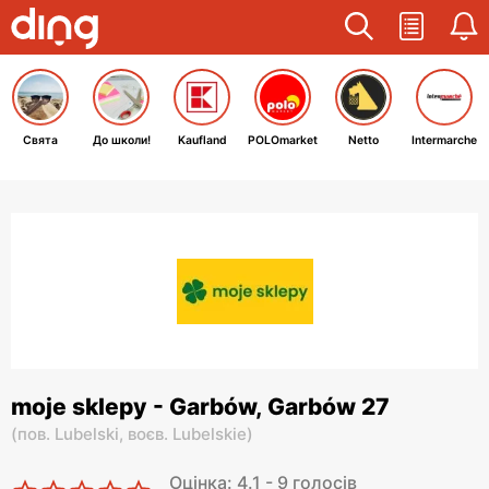
Свята
До школи!
Kaufland
POLOmarket
Netto
Intermarche
moje sklepy - Garbów, Garbów 27
(
пов. Lubelski,
воєв. Lubelskie
)
Оцінка: 4.1 - 9 голосів