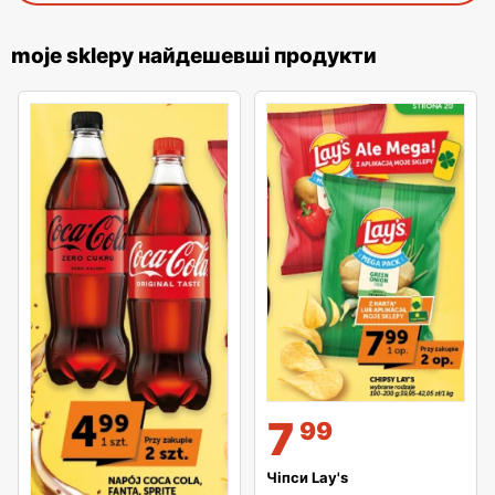
moje sklepy найдешевші продукти
7
99
Чіпси Lay's