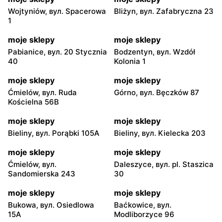
Wojtyniów, вул. Spacerowa
Bliżyn, вул. Zafabryczna 23
1
moje sklepy
moje sklepy
Pabianice, вул. 20 Stycznia
Bodzentyn, вул. Wzdół
40
Kolonia 1
moje sklepy
moje sklepy
Ćmielów, вул. Ruda
Górno, вул. Bęczków 87
Kościelna 56B
moje sklepy
moje sklepy
Bieliny, вул. Porąbki 105A
Bieliny, вул. Kielecka 203
moje sklepy
moje sklepy
Ćmielów, вул.
Daleszyce, вул. pl. Staszica
Sandomierska 243
30
moje sklepy
moje sklepy
Bukowa, вул. Osiedlowa
Baćkowice, вул.
15A
Modliborzyce 96