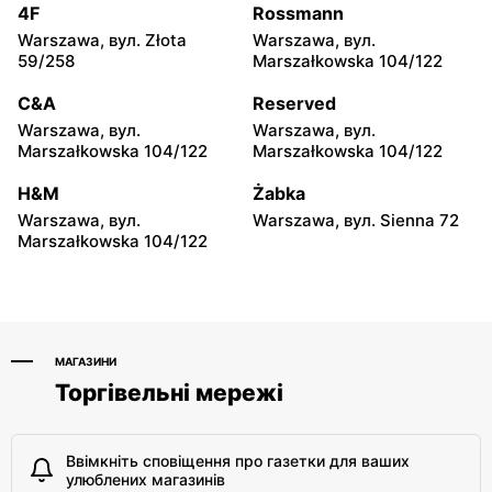
moje sklepy
moje sklepy
4F
Rossmann
Iwierzyce, вул. Iwierzyce
Tczew, вул. Franciszka
Warszawa, вул. Złota
Warszawa, вул.
152A
Żwirki 61
59/258
Marszałkowska 104/122
moje sklepy
moje sklepy
C&A
Reserved
Hyżne, вул. Hyżne 100
Jarosław, вул. Pełkińska
Warszawa, вул.
Warszawa, вул.
147
Marszałkowska 104/122
Marszałkowska 104/122
moje sklepy
moje sklepy
H&M
Żabka
Niebylec, вул. Niebylec 139
Opole, вул. Grudzicka 45
Warszawa, вул.
Warszawa, вул. Sienna 72
Marszałkowska 104/122
МАГАЗИНИ
Торгівельні мережі
Ввімкніть сповіщення про газетки для ваших
улюблених магазинів