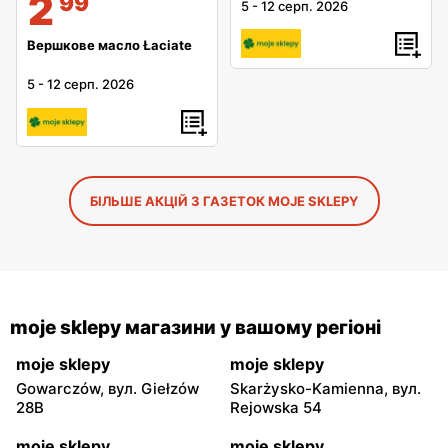
2
99
5
-
12 серп. 2026
Вершкове масло Łaciate
5
-
12 серп. 2026
БІЛЬШЕ АКЦІЙ З ГАЗЕТОК MOJE SKLEPY
moje sklepy магазини у вашому регіоні
moje sklepy
moje sklepy
Gowarczów, вул. Giełzów
Skarżysko-Kamienna, вул.
28B
Rejowska 54
moje sklepy
moje sklepy