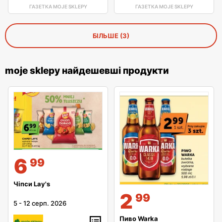
ГАЗЕТКА MOJE SKLEPY
ГАЗЕТКА MOJE SKLEPY
БІЛЬШЕ (3)
moje sklepy найдешевші продукти
6
99
Чіпси Lay's
2
99
5
-
12 серп. 2026
Пиво Warka