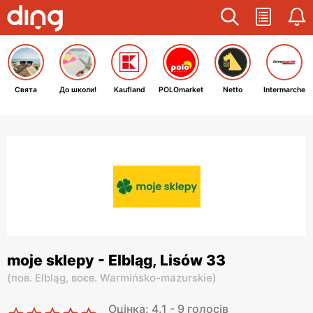
Свята
До школи!
Kaufland
POLOmarket
Netto
Intermarche
moje sklepy - Elbląg, Lisów 33
(
пов. Elbląg,
воєв. Warmińsko-mazurskie
)
Оцінка: 4.1 - 9 голосів