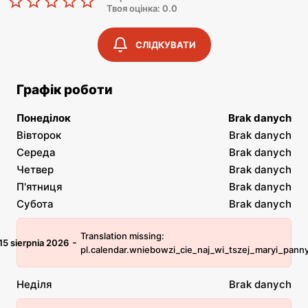
Твоя оцінка: 0.0
СЛІДКУВАТИ
Графік роботи
Понеділок
Brak danych
Вівторок
Brak danych
Середа
Brak danych
Четвер
Brak danych
П'ятниця
Brak danych
Субота
Brak danych
Translation missing:
-
15 sierpnia 2026
pl.calendar.wniebowzi_cie_naj_wi_tszej_maryi_pann
Неділя
Brak danych