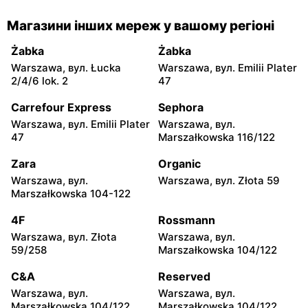
moje sklepy
moje sklepy
Магазини інших мереж у вашому регіоні
Gorzyce, вул. Szkolna 44
Grębów, вул. Wydrza 180
Żabka
Żabka
moje sklepy
moje sklepy
Warszawa, вул. Łucka
Warszawa, вул. Emilii Plater
Jadachy, вул. Jadachy 111
Jeżowe, вул. Zalesie 77
2/4/6 lok. 2
47
moje sklepy
moje sklepy
Carrefour Express
Sephora
Kazimierza Wielka, вул.
Kamień, вул. Błonie 23
Warszawa, вул. Emilii Plater
Warszawa, вул.
Kolejowa 15
47
Marszałkowska 116/122
moje sklepy
moje sklepy
Zara
Organic
Górki, вул. Górki 71
Gumniska, вул. Gumniska
Warszawa, вул.
Warszawa, вул. Złota 59
157C
Marszałkowska 104-122
moje sklepy
moje sklepy
4F
Rossmann
Iwierzyce, вул. Iwierzyce
Tczew, вул. Franciszka
Warszawa, вул. Złota
Warszawa, вул.
152A
Żwirki 61
59/258
Marszałkowska 104/122
moje sklepy
moje sklepy
C&A
Reserved
Hyżne, вул. Hyżne 100
Jarosław, вул. Pełkińska
Warszawa, вул.
Warszawa, вул.
147
Marszałkowska 104/122
Marszałkowska 104/122