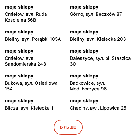
moje sklepy
moje sklepy
Ćmielów, вул. Ruda
Górno, вул. Bęczków 87
Kościelna 56B
moje sklepy
moje sklepy
Bieliny, вул. Porąbki 105A
Bieliny, вул. Kielecka 203
moje sklepy
moje sklepy
Ćmielów, вул.
Daleszyce, вул. pl. Staszica
Sandomierska 243
30
moje sklepy
moje sklepy
Bukowa, вул. Osiedlowa
Baćkowice, вул.
15A
Modliborzyce 96
moje sklepy
moje sklepy
Bilcza, вул. Kielecka 1
Chęciny, вул. Lipowica 25
moje sklepy
moje sklepy
Iwaniska, вул. Ujazdowska
Bogoria, вул. Rynek 30
БІЛЬШЕ
5