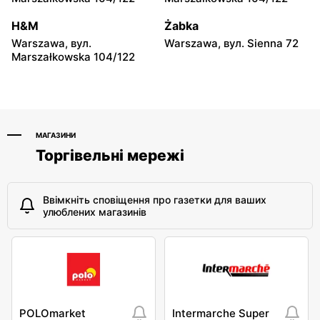
moje sklepy
moje sklepy
H&M
Żabka
Niebylec, вул. Niebylec 139
Opole, вул. Grudzicka 45
Warszawa, вул.
Warszawa, вул. Sienna 72
Marszałkowska 104/122
МАГАЗИНИ
Торгівельні мережі
Ввімкніть сповіщення про газетки для ваших
улюблених магазинів
POLOmarket
Intermarche Super