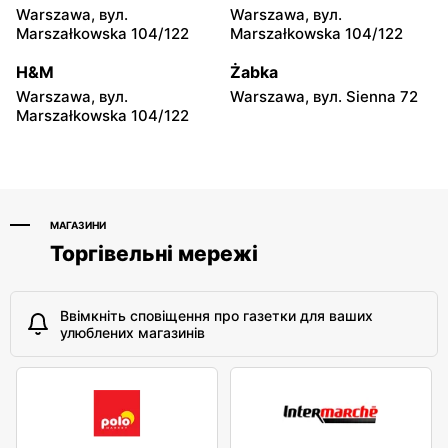
Hyżne, вул. Hyżne 100
Jarosław, вул. Pełkińska
Warszawa, вул.
Warszawa, вул.
147
Marszałkowska 104/122
Marszałkowska 104/122
moje sklepy
moje sklepy
H&M
Żabka
Niebylec, вул. Niebylec 139
Opole, вул. Grudzicka 45
Warszawa, вул.
Warszawa, вул. Sienna 72
Marszałkowska 104/122
МАГАЗИНИ
Торгівельні мережі
Ввімкніть сповіщення про газетки для ваших
улюблених магазинів