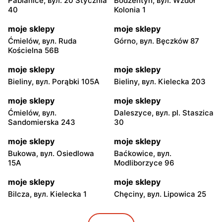
Pabianice, вул. 20 Stycznia
Bodzentyn, вул. Wzdół
40
Kolonia 1
moje sklepy
moje sklepy
Ćmielów, вул. Ruda
Górno, вул. Bęczków 87
Kościelna 56B
moje sklepy
moje sklepy
Bieliny, вул. Porąbki 105A
Bieliny, вул. Kielecka 203
moje sklepy
moje sklepy
Ćmielów, вул.
Daleszyce, вул. pl. Staszica
Sandomierska 243
30
moje sklepy
moje sklepy
Bukowa, вул. Osiedlowa
Baćkowice, вул.
15A
Modliborzyce 96
moje sklepy
moje sklepy
Bilcza, вул. Kielecka 1
Chęciny, вул. Lipowica 25
moje sklepy
moje sklepy