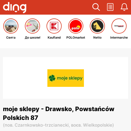
Свята
До школи!
Kaufland
POLOmarket
Netto
Intermarche
moje sklepy - Drawsko, Powstańców
Polskich 87
(
пов. Czarnkowsko-trzcianecki,
воєв. Wielkopolskie
)