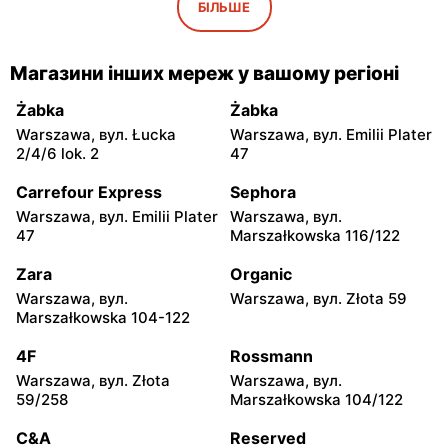
Iwaniska, вул. Ujazdowska
Bogoria, вул. Rynek 30
БІЛЬШЕ
5
moje sklepy
moje sklepy
Магазини інших мереж у вашому регіоні
Gorzyce, вул. Szkolna 44
Grębów, вул. Wydrza 180
Żabka
Żabka
moje sklepy
moje sklepy
Warszawa, вул. Łucka
Warszawa, вул. Emilii Plater
Jadachy, вул. Jadachy 111
Jeżowe, вул. Zalesie 77
2/4/6 lok. 2
47
moje sklepy
moje sklepy
Carrefour Express
Sephora
Kazimierza Wielka, вул.
Kamień, вул. Błonie 23
Warszawa, вул. Emilii Plater
Warszawa, вул.
Kolejowa 15
47
Marszałkowska 116/122
moje sklepy
moje sklepy
Zara
Organic
Górki, вул. Górki 71
Gumniska, вул. Gumniska
Warszawa, вул.
Warszawa, вул. Złota 59
157C
Marszałkowska 104-122
moje sklepy
moje sklepy
4F
Rossmann
Iwierzyce, вул. Iwierzyce
Tczew, вул. Franciszka
Warszawa, вул. Złota
Warszawa, вул.
152A
Żwirki 61
59/258
Marszałkowska 104/122
moje sklepy
moje sklepy
C&A
Reserved