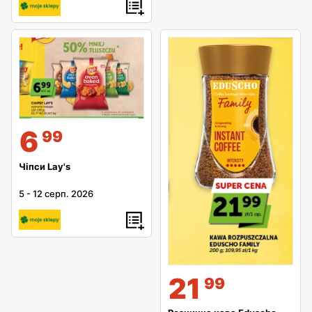
6
99
Чіпси Lay's
5
-
12 серп. 2026
21
99