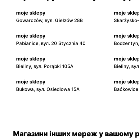
moje sklepy
moje skle
Gowarczów, вул. Giełzów 28B
Skarżysko-
moje sklepy
moje skle
Pabianice, вул. 20 Stycznia 40
Bodzentyn,
moje sklepy
moje skle
Bieliny, вул. Porąbki 105A
Bieliny, ву
moje sklepy
moje skle
Bukowa, вул. Osiedlowa 15A
Baćkowice,
moje sklepy
moje skle
Iwaniska, вул. Ujazdowska 5
Bogoria, в
moje sklepy
moje skle
Магазини інших мереж у вашому р
Jadachy, вул. Jadachy 111
Jeżowe, ву