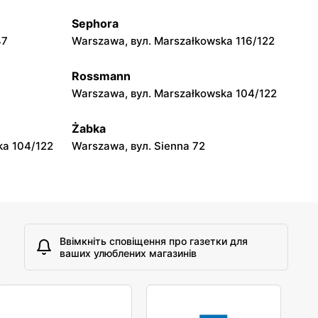
Sephora
moje sklepy
47
Warszawa, вул. Marszałkowska 116/122
A
Tczew, вул. Franciszka Żwirki 61
Rossmann
moje sklepy
Warszawa, вул. Marszałkowska 104/122
Opole, вул. Grudzicka 45
Żabka
ka 104/122
Warszawa, вул. Sienna 72
Ввімкніть сповіщення про газетки для
ваших улюблених магазинів