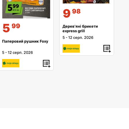
9
98
5
99
Дерев'яні брикети
express grill
5
-
12 серп. 2026
Паперовий рушник Foxy
5
-
12 серп. 2026