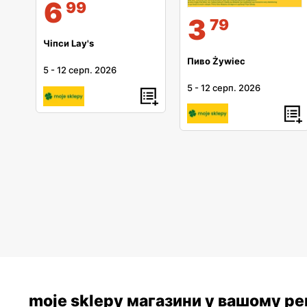
6
99
3
79
Чіпси Lay's
Пиво Żywiec
5
-
12 серп. 2026
5
-
12 серп. 2026
moje sklepy магазини у вашому рег