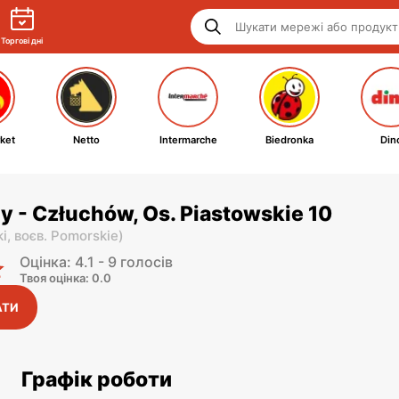
Торгові дні
ket
Netto
Intermarche
Biedronka
Din
y - Człuchów, Os. Piastowskie 10
ki,
воєв. Pomorskie
)
Оцінка: 4.1 - 9 голосів
Твоя оцінка: 0.0
АТИ
Графік роботи