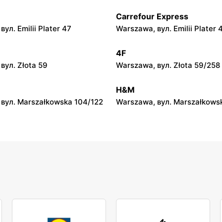
Carrefour Express
py
moje sklepy
ул. Emilii Plater 47
Warszawa, вул. Emilii Plater 
вул. Gumniska 157C
Iwierzyce, вул. Iwierzyce 152
4F
py
moje sklepy
вул. Złota 59
Warszawa, вул. Złota 59/258
ул. Pełkińska 147
Niebylec, вул. Niebylec 139
H&M
вул. Marszałkowska 104/122
Warszawa, вул. Marszałkows