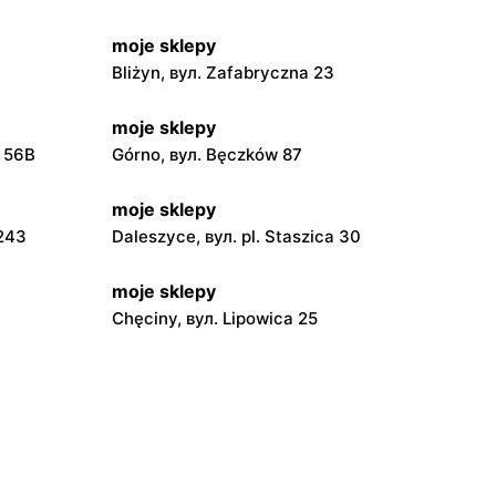
moje sklepy
Bliżyn, вул. Zafabryczna 23
moje sklepy
a 56B
Górno, вул. Bęczków 87
moje sklepy
 243
Daleszyce, вул. pl. Staszica 30
moje sklepy
Chęciny, вул. Lipowica 25
moje sklepy
Grębów, вул. Wydrza 180
moje sklepy
jowa 15
Kamień, вул. Błonie 23