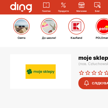
Газетки
Продукти
Магазини
Блог
Свята
До школи!
Kaufland
POLOmar
moje sklep
(
пов. Człuchows
СЛІДКУВ