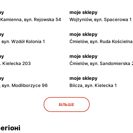
py
moje sklepy
Kamienna, вул. Rejowska 54
Wojtyniów, вул. Spacerowa 1
py
moje sklepy
 вул. Wzdół Kolonia 1
Ćmielów, вул. Ruda Kościeln
py
moje sklepy
л. Kielecka 203
Ćmielów, вул. Sandomierska
py
moje sklepy
 вул. Modliborzyce 96
Bilcza, вул. Kielecka 1
py
moje sklepy
БІЛЬШЕ
ул. Rynek 30
Gorzyce, вул. Szkolna 44
py
moje sklepy
егіоні
л. Zalesie 77
Kazimierza Wielka, вул. Kole