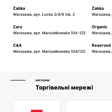
Żabka
Żabka
moje sklepy
moje skle
Warszawa, вул. Łucka 2/4/6 lok. 2
Warszawa, в
Górki, вул. Górki 71
Gumniska, 
Zara
Organic
moje sklepy
moje skle
Warszawa, вул. Marszałkowska 104-122
Warszawa, 
Hyżne, вул. Hyżne 100
Jarosław, в
C&A
Reserved
Warszawa, вул. Marszałkowska 104/122
Warszawa, 
МАГАЗИНИ
Торгівельні мережі