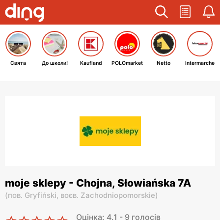
Свята
До школи!
Kaufland
POLOmarket
Netto
Intermarche
moje sklepy - Chojna, Słowiańska 7A
(
пов. Gryfiński,
воєв. Zachodniopomorskie
)
Оцінка: 4.1 - 9 голосів