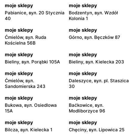
moje sklepy
moje sklepy
Pabianice, вул. 20 Stycznia
Bodzentyn, вул. Wzdół
40
Kolonia 1
moje sklepy
moje sklepy
Ćmielów, вул. Ruda
Górno, вул. Bęczków 87
Kościelna 56B
moje sklepy
moje sklepy
Bieliny, вул. Porąbki 105A
Bieliny, вул. Kielecka 203
moje sklepy
moje sklepy
Ćmielów, вул.
Daleszyce, вул. pl. Staszica
Sandomierska 243
30
moje sklepy
moje sklepy
Bukowa, вул. Osiedlowa
Baćkowice, вул.
15A
Modliborzyce 96
moje sklepy
moje sklepy
Bilcza, вул. Kielecka 1
Chęciny, вул. Lipowica 25