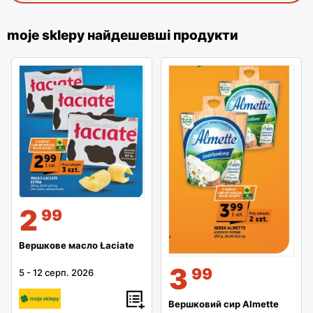
moje sklepy найдешевші продукти
2
99
Вершкове масло Łaciate
3
99
5
-
12 серп. 2026
Вершковий сир Almette