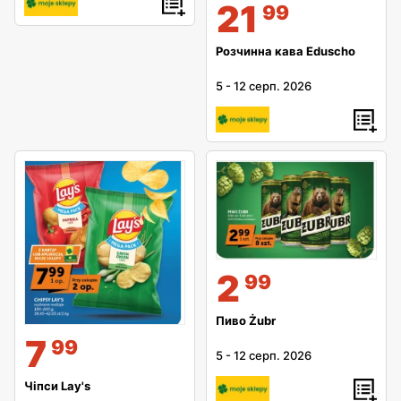
21
99
Розчинна кава Eduscho
5
-
12 серп. 2026
2
99
Пиво Żubr
7
99
5
-
12 серп. 2026
Чіпси Lay's