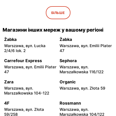
moje sklepy
moje sklepy
Iwaniska, вул. Ujazdowska
Bogoria, вул. Rynek 30
БІЛЬШЕ
5
moje sklepy
moje sklepy
Магазини інших мереж у вашому регіоні
Gorzyce, вул. Szkolna 44
Grębów, вул. Wydrza 180
Żabka
Żabka
moje sklepy
moje sklepy
Warszawa, вул. Łucka
Warszawa, вул. Emilii Plater
Jadachy, вул. Jadachy 111
Jeżowe, вул. Zalesie 77
2/4/6 lok. 2
47
moje sklepy
moje sklepy
Carrefour Express
Sephora
Kazimierza Wielka, вул.
Kamień, вул. Błonie 23
Warszawa, вул. Emilii Plater
Warszawa, вул.
Kolejowa 15
47
Marszałkowska 116/122
moje sklepy
moje sklepy
Zara
Organic
Górki, вул. Górki 71
Gumniska, вул. Gumniska
Warszawa, вул.
Warszawa, вул. Złota 59
157C
Marszałkowska 104-122
moje sklepy
moje sklepy
4F
Rossmann
Iwierzyce, вул. Iwierzyce
Tczew, вул. Franciszka
Warszawa, вул. Złota
Warszawa, вул.
152A
Żwirki 61
59/258
Marszałkowska 104/122