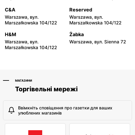
moje sklepy
moje sklepy
C&A
Reserved
Hyżne, вул. Hyżne 100
Jarosław, вул. Pełkińska
Warszawa, вул.
Warszawa, вул.
147
Marszałkowska 104/122
Marszałkowska 104/122
moje sklepy
moje sklepy
H&M
Żabka
Niebylec, вул. Niebylec 139
Opole, вул. Grudzicka 45
Warszawa, вул.
Warszawa, вул. Sienna 72
Marszałkowska 104/122
МАГАЗИНИ
Торгівельні мережі
Ввімкніть сповіщення про газетки для ваших
улюблених магазинів