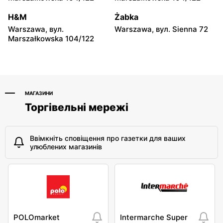
moje sklepy
moje sklepy
H&M
Żabka
Niebylec, вул. Niebylec 139
Opole, вул. Grudzicka 45
Warszawa, вул.
Warszawa, вул. Sienna 72
Marszałkowska 104/122
МАГАЗИНИ
Торгівельні мережі
Ввімкніть сповіщення про газетки для ваших
улюблених магазинів
POLOmarket
Intermarche Super