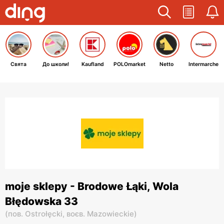
Свята
До школи!
Kaufland
POLOmarket
Netto
Intermarche
moje sklepy - Brodowe Łąki, Wola
Błędowska 33
(
пов. Ostrołęcki,
воєв. Mazowieckie
)