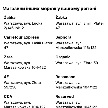
moje sklepy
moje sklepy
Магазини інших мереж у вашому регіоні
Gorzyce, вул. Szkolna 44
Grębów, вул. Wydrza 180
Żabka
Żabka
moje sklepy
moje sklepy
Warszawa, вул. Łucka
Warszawa, вул. Emilii Plater
Jadachy, вул. Jadachy 111
Jeżowe, вул. Zalesie 77
2/4/6 lok. 2
47
moje sklepy
moje sklepy
Carrefour Express
Sephora
Kazimierza Wielka, вул.
Kamień, вул. Błonie 23
Warszawa, вул. Emilii Plater
Warszawa, вул.
Kolejowa 15
47
Marszałkowska 116/122
moje sklepy
moje sklepy
Zara
Organic
Górki, вул. Górki 71
Gumniska, вул. Gumniska
Warszawa, вул.
Warszawa, вул. Złota 59
157C
Marszałkowska 104-122
moje sklepy
moje sklepy
4F
Rossmann
Iwierzyce, вул. Iwierzyce
Tczew, вул. Franciszka
Warszawa, вул. Złota
Warszawa, вул.
152A
Żwirki 61
59/258
Marszałkowska 104/122
moje sklepy
moje sklepy
C&A
Reserved
Hyżne, вул. Hyżne 100
Jarosław, вул. Pełkińska
Warszawa, вул.
Warszawa, вул.
147
Marszałkowska 104/122
Marszałkowska 104/122