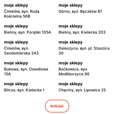
moje sklepy
moje sklepy
Ćmielów, вул. Ruda
Górno, вул. Bęczków 87
Kościelna 56B
moje sklepy
moje sklepy
Bieliny, вул. Porąbki 105A
Bieliny, вул. Kielecka 203
moje sklepy
moje sklepy
Ćmielów, вул.
Daleszyce, вул. pl. Staszica
Sandomierska 243
30
moje sklepy
moje sklepy
Bukowa, вул. Osiedlowa
Baćkowice, вул.
15A
Modliborzyce 96
moje sklepy
moje sklepy
Bilcza, вул. Kielecka 1
Chęciny, вул. Lipowica 25
moje sklepy
moje sklepy
Iwaniska, вул. Ujazdowska
Bogoria, вул. Rynek 30
БІЛЬШЕ
5