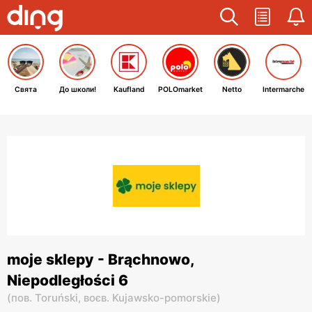
Свята
До школи!
Kaufland
POLOmarket
Netto
Intermarche
moje sklepy - Brąchnowo,
Niepodległości 6
(
пов. Toruński,
воєв. Kujawsko-pomorskie
)