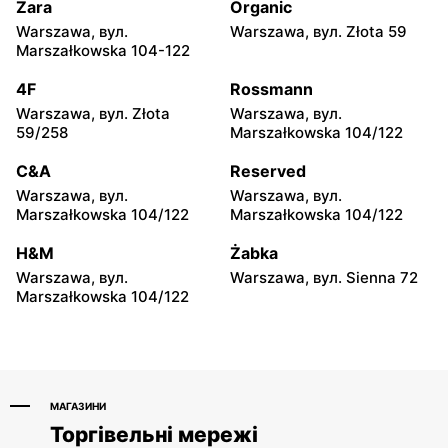
moje sklepy
moje sklepy
Zara
Organic
Górki, вул. Górki 71
Gumniska, вул. Gumniska
Warszawa, вул.
Warszawa, вул. Złota 59
157C
Marszałkowska 104-122
moje sklepy
moje sklepy
4F
Rossmann
Iwierzyce, вул. Iwierzyce
Tczew, вул. Franciszka
Warszawa, вул. Złota
Warszawa, вул.
152A
Żwirki 61
59/258
Marszałkowska 104/122
moje sklepy
moje sklepy
C&A
Reserved
Hyżne, вул. Hyżne 100
Jarosław, вул. Pełkińska
Warszawa, вул.
Warszawa, вул.
147
Marszałkowska 104/122
Marszałkowska 104/122
moje sklepy
moje sklepy
H&M
Żabka
Niebylec, вул. Niebylec 139
Opole, вул. Grudzicka 45
Warszawa, вул.
Warszawa, вул. Sienna 72
Marszałkowska 104/122
МАГАЗИНИ
Торгівельні мережі