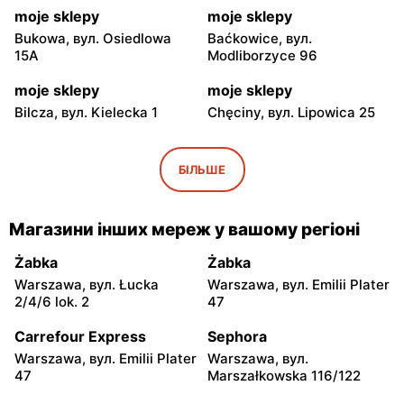
moje sklepy
moje sklepy
Bukowa, вул. Osiedlowa
Baćkowice, вул.
15A
Modliborzyce 96
moje sklepy
moje sklepy
Bilcza, вул. Kielecka 1
Chęciny, вул. Lipowica 25
moje sklepy
moje sklepy
Iwaniska, вул. Ujazdowska
Bogoria, вул. Rynek 30
БІЛЬШЕ
5
moje sklepy
moje sklepy
Магазини інших мереж у вашому регіоні
Gorzyce, вул. Szkolna 44
Grębów, вул. Wydrza 180
Żabka
Żabka
moje sklepy
moje sklepy
Warszawa, вул. Łucka
Warszawa, вул. Emilii Plater
Jadachy, вул. Jadachy 111
Jeżowe, вул. Zalesie 77
2/4/6 lok. 2
47
moje sklepy
moje sklepy
Carrefour Express
Sephora
Kazimierza Wielka, вул.
Kamień, вул. Błonie 23
Warszawa, вул. Emilii Plater
Warszawa, вул.
Kolejowa 15
47
Marszałkowska 116/122