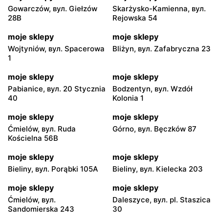
Gowarczów, вул. Giełzów
Skarżysko-Kamienna, вул.
28B
Rejowska 54
moje sklepy
moje sklepy
Wojtyniów, вул. Spacerowa
Bliżyn, вул. Zafabryczna 23
1
moje sklepy
moje sklepy
Pabianice, вул. 20 Stycznia
Bodzentyn, вул. Wzdół
40
Kolonia 1
moje sklepy
moje sklepy
Ćmielów, вул. Ruda
Górno, вул. Bęczków 87
Kościelna 56B
moje sklepy
moje sklepy
Bieliny, вул. Porąbki 105A
Bieliny, вул. Kielecka 203
moje sklepy
moje sklepy
Ćmielów, вул.
Daleszyce, вул. pl. Staszica
Sandomierska 243
30