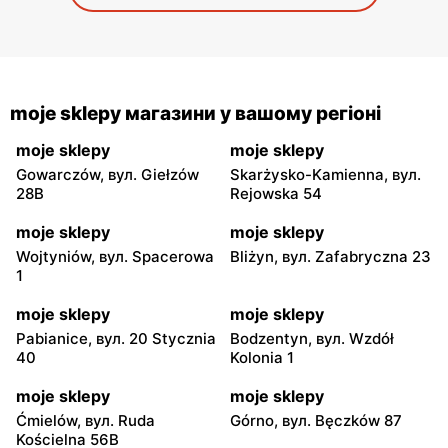
moje sklepy магазини у вашому регіоні
moje sklepy
moje sklepy
Gowarczów, вул. Giełzów
Skarżysko-Kamienna, вул.
28B
Rejowska 54
moje sklepy
moje sklepy
Wojtyniów, вул. Spacerowa
Bliżyn, вул. Zafabryczna 23
1
moje sklepy
moje sklepy
Pabianice, вул. 20 Stycznia
Bodzentyn, вул. Wzdół
40
Kolonia 1
moje sklepy
moje sklepy
Ćmielów, вул. Ruda
Górno, вул. Bęczków 87
Kościelna 56B