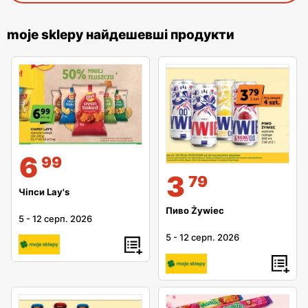
moje sklepy найдешевші продукти
6
99
3
79
Чіпси Lay's
Пиво Żywiec
5
-
12 серп. 2026
5
-
12 серп. 2026