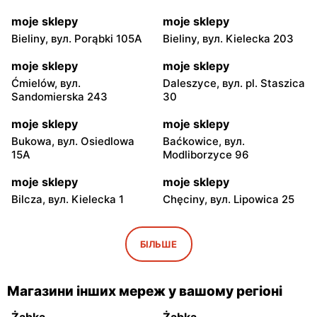
moje sklepy
moje sklepy
Bieliny, вул. Porąbki 105A
Bieliny, вул. Kielecka 203
moje sklepy
moje sklepy
Ćmielów, вул.
Daleszyce, вул. pl. Staszica
Sandomierska 243
30
moje sklepy
moje sklepy
Bukowa, вул. Osiedlowa
Baćkowice, вул.
15A
Modliborzyce 96
moje sklepy
moje sklepy
Bilcza, вул. Kielecka 1
Chęciny, вул. Lipowica 25
moje sklepy
moje sklepy
Iwaniska, вул. Ujazdowska
Bogoria, вул. Rynek 30
БІЛЬШЕ
5
moje sklepy
moje sklepy
Магазини інших мереж у вашому регіоні
Gorzyce, вул. Szkolna 44
Grębów, вул. Wydrza 180