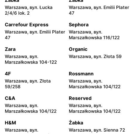
Żabka
Żabka
moje sklepy
moje sklepy
Warszawa, вул. Łucka
Warszawa, вул. Emilii Plater
Jadachy, вул. Jadachy 111
Jeżowe, вул. Zalesie 77
2/4/6 lok. 2
47
moje sklepy
moje sklepy
Carrefour Express
Sephora
Kazimierza Wielka, вул.
Kamień, вул. Błonie 23
Warszawa, вул. Emilii Plater
Warszawa, вул.
Kolejowa 15
47
Marszałkowska 116/122
moje sklepy
moje sklepy
Zara
Organic
Górki, вул. Górki 71
Gumniska, вул. Gumniska
Warszawa, вул.
Warszawa, вул. Złota 59
157C
Marszałkowska 104-122
moje sklepy
moje sklepy
4F
Rossmann
Iwierzyce, вул. Iwierzyce
Tczew, вул. Franciszka
Warszawa, вул. Złota
Warszawa, вул.
152A
Żwirki 61
59/258
Marszałkowska 104/122
moje sklepy
moje sklepy
C&A
Reserved
Hyżne, вул. Hyżne 100
Jarosław, вул. Pełkińska
Warszawa, вул.
Warszawa, вул.
147
Marszałkowska 104/122
Marszałkowska 104/122
moje sklepy
moje sklepy
H&M
Żabka
Niebylec, вул. Niebylec 139
Opole, вул. Grudzicka 45
Warszawa, вул.
Warszawa, вул. Sienna 72