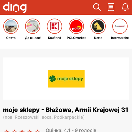
Свята
До школи!
Kaufland
POLOmarket
Netto
Intermarche
moje sklepy - Błażowa, Armii Krajowej 31
(
пов. Rzeszowski,
воєв. Podkarpackie
)
Оцінка: 4.1 - 9 голосів