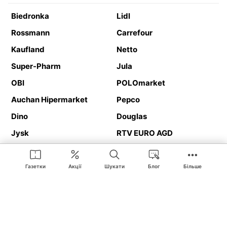
Biedronka
Lidl
Rossmann
Carrefour
Kaufland
Netto
Super-Pharm
Jula
OBI
POLOmarket
Auchan Hipermarket
Pepco
Dino
Douglas
Jysk
RTV EURO AGD
Action
Media Expert
Deichmann
Media Markt
Газетки
Акції
Шукати
Блог
Більше
Ding.pl це веб-сайт, що представляє
рекламні газетки
та
каталоги
магазинів і великих торгових мереж. Завдяки
геолокалізації ви в першу чергу отримуватимете пропозиції від
магазинів, розташованих у безпосередній близькості від вас.