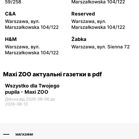
Sochaczew, вул. Wójtówka
Radom, вул. Stanisława
59/258
Marszałkowska 104/122
2b
Żółkiewskiego 4
C&A
Reserved
Maxi ZOO
Maxi ZOO
Warszawa, вул.
Warszawa, вул.
Radom, вул. Bolesława
Płock, вул. Przemysłowa 1
Marszałkowska 104/122
Marszałkowska 104/122
Chrobrego 2
H&M
Żabka
Maxi ZOO
Maxi ZOO
Warszawa, вул.
Warszawa, вул. Sienna 72
Ostrołęka, вул. Gen.
Łódź al. Marsz. Józefa
Marszałkowska 104/122
Augusta Emila Fieldorfa
Piłsudskiego 94
Nila 28
Maxi ZOO актуальні газетки в pdf
Wszystko dla Twojego
pupila - Maxi ZOO
Дійсна від 2026-08-06 до
2026-08-12
МАГАЗИНИ