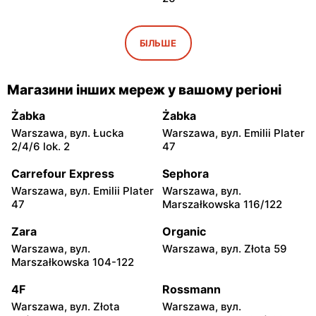
Maxi ZOO
Maxi ZOO
Łomianki, вул. Brukowa 25
Janki, вул. pl. Szwedzki 3
БІЛЬШЕ
Maxi ZOO
Maxi ZOO
Piaseczno, вул. Okulickiego
Nowa Wieś, вул. Brzozowa
Магазини інших мереж у вашому регіоні
20
85
Żabka
Żabka
Maxi ZOO
Maxi ZOO
Warszawa, вул. Łucka
Warszawa, вул. Emilii Plater
Jabłonna, вул. Akademijna
Wołomin, вул. Geodetów 2
2/4/6 lok. 2
47
32
Carrefour Express
Sephora
Maxi ZOO
Maxi ZOO
Warszawa, вул. Emilii Plater
Warszawa, вул.
Otwock, вул. Płk. Ryszarda
Milanówek, вул.
47
Marszałkowska 116/122
Kuklińskiego 1
Nowowiejska 2A
Zara
Organic
Maxi ZOO
Maxi ZOO
Warszawa, вул.
Warszawa, вул. Złota 59
Grodzisk Mazowiecki, вул.
Stojadła, вул. Warszawska
Marszałkowska 104-122
Żyrardowska 12
57
4F
Rossmann
Maxi ZOO
Maxi ZOO
Warszawa, вул. Złota
Warszawa, вул.