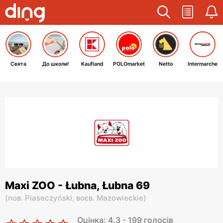
Свята
До школи!
Kaufland
POLOmarket
Netto
Intermarche
Maxi ZOO - Łubna, Łubna 69
(
пов. Piaseczyński,
воєв. Mazowieckie
)
Оцінка: 4.3 - 199 голосів