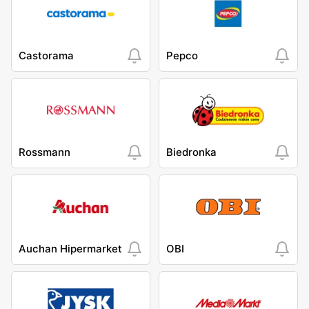
Castorama
Pepco
Rossmann
Biedronka
Auchan Hipermarket
OBI