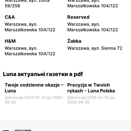
Warszawa, вул. Złota
Warszawa, вул.
Luna
Luna
59/258
Marszałkowska 104/122
Lublin, вул. Energetyków 4
Lublin, вул. Anny
Walentynowicz 20
C&A
Reserved
Warszawa, вул.
Warszawa, вул.
Luna
Luna
Marszałkowska 104/122
Marszałkowska 104/122
Lublin, вул. Droga
Brodnica, вул. Gen.
Męczenników Majdanka 74
Władysława Sikorskiego
H&M
Żabka
L
21a
Warszawa, вул.
Warszawa, вул. Sienna 72
Marszałkowska 104/122
Luna
Luna
Nowe Miasto Lubawskie,
Nowe Miasto Lubawskie,
вул. Jagiellońska 25c
вул. Grunwaldzka 11b
Luna актуальні газетки в pdf
Twoje codzienne okazje –
Precyzja w Twoich
Luna
rękach - Luna Polska
Дійсна від 2026-07-01 до 2026-
Дійсна від 2026-04-02 до
09-30
2026-09-30
МАГАЗИНИ