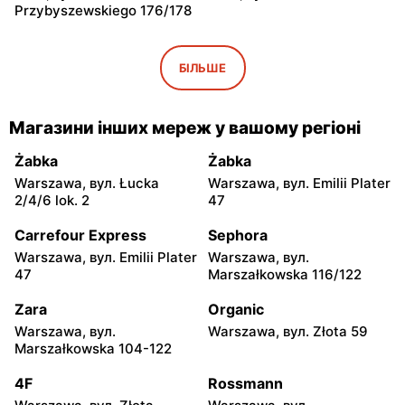
Przybyszewskiego 176/178
Luna
Luna
Radzyń Podlaski, вул.
Radzyń Podlaski, вул.
БІЛЬШЕ
Henryka Sienkiewicza 2a
Międzyrzecka 151
Luna
Luna
Магазини інших мереж у вашому регіоні
Międzyrzec Podlaski, вул.
Łomża al. Legionów 54b
Jelnicka 2
Żabka
Żabka
Warszawa, вул. Łucka
Warszawa, вул. Emilii Plater
Luna
Luna
2/4/6 lok. 2
47
Biała Podlaska, вул. Jana III
Miedziana Góra, вул.
Sobieskiego 7
Kostomłoty Drugie ul.
Carrefour Express
Sephora
Kielecka 20
Warszawa, вул. Emilii Plater
Warszawa, вул.
47
Marszałkowska 116/122
Luna
Luna
Lublin al. Kraśnicka 128
Lublin, вул. Łęczyńska 5
Zara
Organic
Warszawa, вул.
Warszawa, вул. Złota 59
Luna
Luna
Marszałkowska 104-122
Lublin, вул. Jana
Kielce, вул. Jana Karskiego
Kasprowicza 112a
2
4F
Rossmann