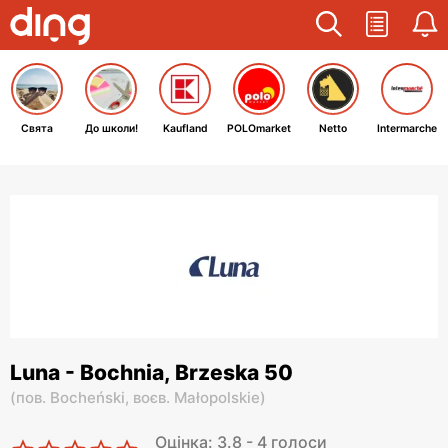
Свята
До школи!
Kaufland
POLOmarket
Netto
Intermarche
Luna - Bochnia, Brzeska 50
(
пов. Bocheński,
воєв. Małopolskie
)
Оцінка: 3.8 - 4 голоси