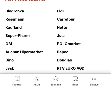
Biedronka
Lidl
Rossmann
Carrefour
Kaufland
Netto
Super-Pharm
Jula
OBI
POLOmarket
Auchan Hipermarket
Pepco
Dino
Douglas
Jysk
RTV EURO AGD
Action
Media Expert
Deichmann
Media Markt
Газетки
Акції
Шукати
Блог
Більше
Ding.pl це веб-сайт, що представляє
рекламні газетки
та
каталоги
магазинів і великих торгових мереж. Завдяки
геолокалізації ви в першу чергу отримуватимете пропозиції від