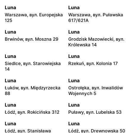
Luna
Luna
Warszawa, вул. Europejska
Warszawa, вул. Puławska
125
617/621A
Luna
Luna
Brwinów, вул. Moszna 29
Grodzisk Mazowiecki, вул.
Królewska 14
Luna
Luna
Siedlce, вул. Starowiejska
Rzekuń, вул. Kolonia 17
14
Luna
Luna
Łuków, вул. Międzyrzecka
Ostrołęka, вул. Inwalidów
88
Wojennych 5
Luna
Luna
Łódź, вул. Rokicińska 312
Puławy, вул. Lubelska 53
Luna
Luna
Łódź, вул. Stanisława
Łódź, вул. Drewnowska 50