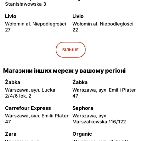
Stanisławowska 3
Livio
Livio
Wołomin al. Niepodległości
Wołomin al. Niepodległości
27
22
Livio
Livio
Otwock, вул. Warszawska
Otwock, вул. Wawerska 10
БІЛЬШЕ
11/13
Livio
Livio
Магазини інших мереж у вашому регіоні
Wołomin, вул. Szosa
Otwock, вул. Stefana
Jadowska 14B
Batorego 34
Żabka
Żabka
Warszawa, вул. Łucka
Warszawa, вул. Emilii Plater
Livio
Livio
2/4/6 lok. 2
47
Otwock, вул. Stefana
Karczew, вул. Ks. Bp.
Batorego 4
Władysława Miziołka 1
Carrefour Express
Sephora
Warszawa, вул. Emilii Plater
Warszawa, вул.
Livio
Livio
47
Marszałkowska 116/122
Otwock, вул. Stefana
Jabłonna, вул. Jabłonna 10
Żeromskiego 121
Zara
Organic