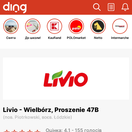
Свята
До школи!
Kaufland
POLOmarket
Netto
Intermarche
Livio - Wielbórz, Proszenie 47B
(
пов. Piotrkowski,
воєв. Łódzkie
)
Оцінка: 4.1 - 155 голосів