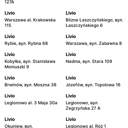
127A
Livio
Livio
Warszawa al. Krakowska
Blizne Łaszczyńskiego, вул.
115
Łaszczyńskiego 6
Livio
Livio
Rybie, вул. Rybna 68
Warszawa, вул. Zabawna 8
Livio
Livio
Kobyłka, вул. Stanisława
Nadma, вул. Stara 109
Moniuszki 9
Livio
Livio
Brwinów, вул. Moszna 38
Józefów, вул. Topolowa 16
Livio
Livio
Legionowo al. 3 Maja 30a
Legionowo, вул.
Zegrzyńska 27 A
Livio
Livio
Okuniew, вул.
Legionowo al. Róż 1