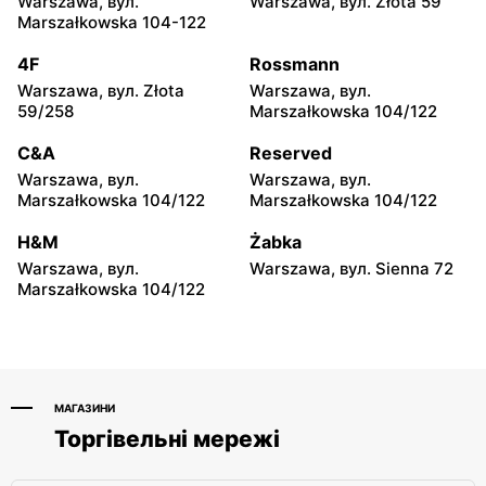
Warszawa, вул.
Warszawa, вул. Złota 59
Livio
Livio
Marszałkowska 104-122
Karczew, вул. Rynek
Dobczyn, вул. Mazowiecka
Zygmunta Starego 2
91
4F
Rossmann
Warszawa, вул. Złota
Warszawa, вул.
Livio
Livio
59/258
Marszałkowska 104/122
Celestynów, вул. Dąbrówka
Glinianka, вул. Napoleońska
Mazowiecka 48A
50
C&A
Reserved
Warszawa, вул.
Warszawa, вул.
Livio
Livio
Marszałkowska 104/122
Marszałkowska 104/122
Małopole, вул. Wincentego
Góra Kalwaria, вул.
Witosa 3
Wincentów 9A
H&M
Żabka
Warszawa, вул.
Warszawa, вул. Sienna 72
Livio
Livio
Marszałkowska 104/122
Sułkowice, вул. Sułkowice
Góra Kalwaria, вул.
23
Podgóra 29
МАГАЗИНИ
Торгівельні мережі