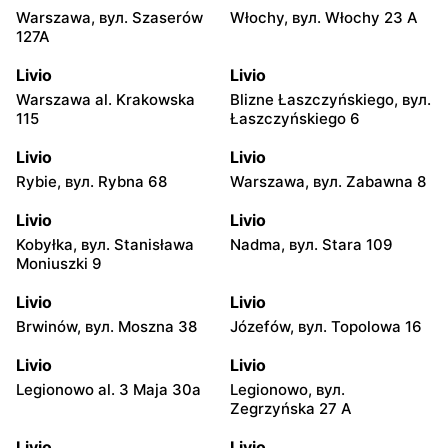
Warszawa, вул. Szaserów
Włochy, вул. Włochy 23 A
127A
Livio
Livio
Warszawa al. Krakowska
Blizne Łaszczyńskiego, вул.
115
Łaszczyńskiego 6
Livio
Livio
Rybie, вул. Rybna 68
Warszawa, вул. Zabawna 8
Livio
Livio
Kobyłka, вул. Stanisława
Nadma, вул. Stara 109
Moniuszki 9
Livio
Livio
Brwinów, вул. Moszna 38
Józefów, вул. Topolowa 16
Livio
Livio
Legionowo al. 3 Maja 30a
Legionowo, вул.
Zegrzyńska 27 A
Livio
Livio