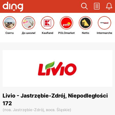
Свята
До школи!
Kaufland
POLOmarket
Netto
Intermarche
Livio - Jastrzębie-Zdrój, Niepodległości
172
(
пов. Jastrzębie-Zdrój,
воєв. Śląskie
)