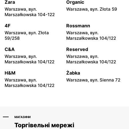
Żeromskiego 121
Zara
Organic
Warszawa, вул.
Warszawa, вул. Złota 59
Livio
Livio
Marszałkowska 104-122
Karczew, вул. Rynek
Dobczyn, вул. Mazowiecka
Zygmunta Starego 2
91
4F
Rossmann
Warszawa, вул. Złota
Warszawa, вул.
Livio
Livio
59/258
Marszałkowska 104/122
Celestynów, вул. Dąbrówka
Glinianka, вул. Napoleońska
Mazowiecka 48A
50
C&A
Reserved
Warszawa, вул.
Warszawa, вул.
Livio
Livio
Marszałkowska 104/122
Marszałkowska 104/122
Małopole, вул. Wincentego
Góra Kalwaria, вул.
Witosa 3
Wincentów 9A
H&M
Żabka
Warszawa, вул.
Warszawa, вул. Sienna 72
Livio
Livio
Marszałkowska 104/122
Sułkowice, вул. Sułkowice
Góra Kalwaria, вул.
23
Podgóra 29
МАГАЗИНИ
Торгівельні мережі