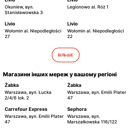
Okuniew, вул.
Legionowo al. Róż 1
Stanisławowska 3
Livio
Livio
Wołomin al. Niepodległości
Wołomin al. Niepodległości
27
22
Livio
Livio
Otwock, вул. Warszawska
Otwock, вул. Wawerska 10
БІЛЬШЕ
11/13
Livio
Livio
Магазини інших мереж у вашому регіоні
Wołomin, вул. Szosa
Otwock, вул. Stefana
Jadowska 14B
Batorego 34
Żabka
Żabka
Warszawa, вул. Łucka
Warszawa, вул. Emilii Plater
Livio
Livio
2/4/6 lok. 2
47
Otwock, вул. Stefana
Karczew, вул. Ks. Bp.
Batorego 4
Władysława Miziołka 1
Carrefour Express
Sephora
Warszawa, вул. Emilii Plater
Warszawa, вул.
Livio
Livio
47
Marszałkowska 116/122
Otwock, вул. Stefana
Jabłonna, вул. Jabłonna 10